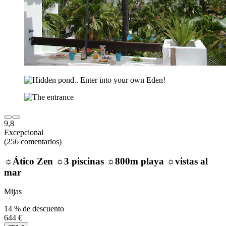
9,8
Excepcional
(256 comentarios)
☼Ático Zen ☼3 piscinas ☼800m playa ☼vistas al
mar
Mijas
14 % de descuento
644 €