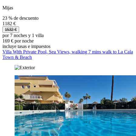
Mijas
23 % de descuento
1182 €
1532 €
por 7 noches y 1 villa
169 € por noche
incluye tasas e impuestos
Villa With Private Pool, Sea Views, walking 7 mins walk to La Cala
Town & Beach