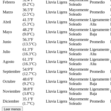
Febrero
Lluvia Ligera
Promedio
(0.2°C)
Soleado
36.5°F
Mayormente
Marzo
Lluvia Ligera
Promedio
(2.5°C)
Soleado
41.5°F
Mayormente
Ligeramente
Abril
Lluvia Ligera
(5.3°C)
Soleado
Alta
48.2°F
Mayormente
Ligeramente
Mayo
Lluvia Ligera
(9.0°C)
Soleado
Baja
56.3°F
Mayormente
Junio
Lluvia Ligera
Promedio
(13.5°C)
Soleado
61.3°F
Mayormente
Ligeramente
Julio
Lluvia Ligera
(16.3°C)
Soleado
Alta
61.3°F
Mayormente
Ligeramente
Agosto
Lluvia Ligera
(16.3°C)
Soleado
Alta
54.9°F
Mayormente
Septiembre
Lluvia Ligera
Promedio
(12.7°C)
Soleado
48.6°F
Mayormente
Ligeramente
Octubre
Lluvia Ligera
(9.2°C)
Soleado
Baja
38.8°F
Mayormente
Ligeramente
Noviembre
Lluvia Ligera
(3.8°C)
Soleado
Baja
35.1°F
Mayormente
Diciembre
Lluvia Ligera
Promedio
(1.7°C)
Soleado
Leer menos