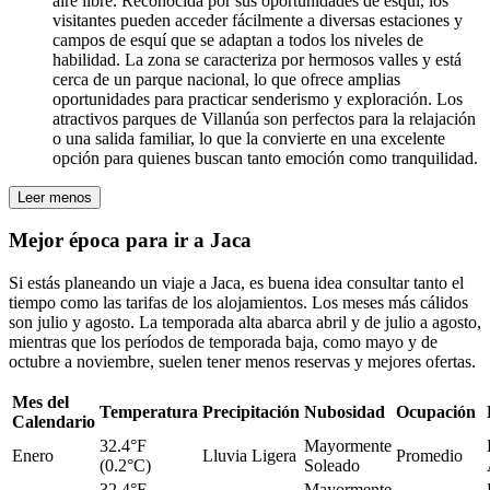
aire libre. Reconocida por sus oportunidades de esquí, los
visitantes pueden acceder fácilmente a diversas estaciones y
campos de esquí que se adaptan a todos los niveles de
habilidad. La zona se caracteriza por hermosos valles y está
cerca de un parque nacional, lo que ofrece amplias
oportunidades para practicar senderismo y exploración. Los
atractivos parques de Villanúa son perfectos para la relajación
o una salida familiar, lo que la convierte en una excelente
opción para quienes buscan tanto emoción como tranquilidad.
Leer menos
Mejor época para ir a Jaca
Si estás planeando un viaje a Jaca, es buena idea consultar tanto el
tiempo como las tarifas de los alojamientos. Los meses más cálidos
son julio y agosto. La temporada alta abarca abril y de julio a agosto,
mientras que los períodos de temporada baja, como mayo y de
octubre a noviembre, suelen tener menos reservas y mejores ofertas.
Mes del
Temperatura
Precipitación
Nubosidad
Ocupación
Calendario
32.4°F
Mayormente
Enero
Lluvia Ligera
Promedio
(0.2°C)
Soleado
32.4°F
Mayormente