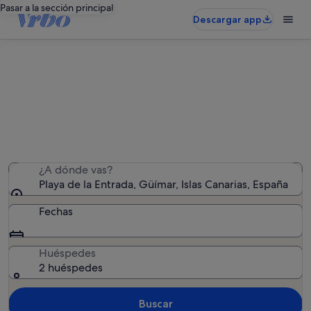
Pasar a la sección principal
Descargar app
Alquileres vacacionales cerca de
Playa de la Entrada
Hemos encontrado 484 alquileres vacacionales:
introduce las fechas para ver la disponibilidad
¿A dónde vas?
Playa de la Entrada, Güímar, Islas Canarias, España
Fechas
Huéspedes
2 huéspedes
Buscar