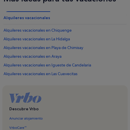
Alquileres vacacionales
Alquileres vacacionales en Chiquenge
Alquileres vacacionales en La Hidalga
Alquileres vacacionales en Playa de Chimisay
Alquileres vacacionales en Araya
Alquileres vacacionales en Igueste de Candelaria
Alquileres vacacionales en Las Cuevecitas
Alquileres vacacionales en Playa de la Hornilla
Alquileres vacacionales en Playa de la Viuda
Alquileres vacacionales en Playa de Samarines
Alquileres vacacionales en Playa del Pozo
Descubre Vrbo
Alquileres vacacionales en Playa del Cabezo
Anunciar alojamiento
Alquileres vacacionales en Playa La Charcada
VrboCare™