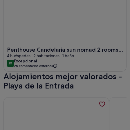
Más información sobre Penthouse Candelaria sun nomad 2 r
Penthouse Candelaria sun nomad 2 rooms
(15 meters to the beach)
4 huéspedes · 2 habitaciones · 1 baño
excepcional
Excepcional
10
10 de 10
25 comentarios externos
Alojamientos mejor valorados -
Playa de la Entrada
Más información sobre CONFORTABLE APARTAMENTO CON
Más infor