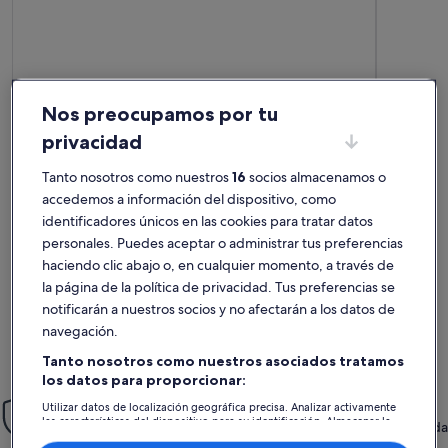
Nos preocupamos por tu
privacidad
Más información sobre CONFORTABLE APARTAMENTO CON
Más infor
Tanto nosotros como nuestros
16
socios almacenamos o
Apartamento perfecto
Tranqu
accedemos a información del dispositivo, como
excepcional
exce
Excepcional
Exce
10
10
identificadores únicos en las cookies para tratar datos
10 de 10
10 de 10
7 comentarios
2 come
(7 comentarios)
(2 c
Primera línea. Guay. Buen apartamento, bien ubicado y
Para desca
personales. Puedes aceptar o administrar tus preferencias
propietarios de 10. El jacuzzi es increíble.
confortabl
haciendo clic abajo o, en cualquier momento, a través de
la página de la política de privacidad. Tus preferencias se
notificarán a nuestros socios y no afectarán a los datos de
Hector G.
Beat
navegación.
Se alojó aquí en ago 2021
Se alojó a
Tanto nosotros como nuestros asociados tratamos
los datos para proporcionar:
Tranquilidad
Utilizar datos de localización geográfica precisa. Analizar activamente
las características del dispositivo para su identificación. Almacenar la
Aprovecha nuestra Garantía Reserva con Confianza, que te brinda
información en un dispositivo y/o acceder a ella. Publicidad y
atención 24/7.