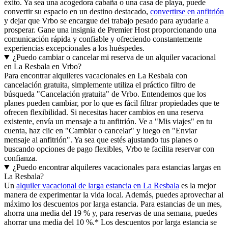
éxito. Ya sea una acogedora cabaña o una casa de playa, puede
convertir su espacio en un destino destacado,
convertirse en anfitrión
y dejar que Vrbo se encargue del trabajo pesado para ayudarle a
prosperar. Gane una insignia de Premier Host proporcionando una
comunicación rápida y confiable y ofreciendo constantemente
experiencias excepcionales a los huéspedes.
¿Puedo cambiar o cancelar mi reserva de un alquiler vacacional
en La Resbala en Vrbo?
Para encontrar alquileres vacacionales en La Resbala con
cancelación gratuita, simplemente utiliza el práctico filtro de
búsqueda "Cancelación gratuita" de Vrbo. Entendemos que los
planes pueden cambiar, por lo que es fácil filtrar propiedades que te
ofrecen flexibilidad. Si necesitas hacer cambios en una reserva
existente, envía un mensaje a tu anfitrión. Ve a "Mis viajes" en tu
cuenta, haz clic en "Cambiar o cancelar" y luego en "Enviar
mensaje al anfitrión". Ya sea que estés ajustando tus planes o
buscando opciones de pago flexibles, Vrbo te facilita reservar con
confianza.
¿Puedo encontrar alquileres vacacionales para estancias largas en
La Resbala?
Un
alquiler vacacional de larga estancia en La Resbala
es la mejor
manera de experimentar la vida local. Además, puedes aprovechar al
máximo los descuentos por larga estancia. Para estancias de un mes,
ahorra una media del 19 % y, para reservas de una semana, puedes
ahorrar una media del 10 %.* Los descuentos por larga estancia se