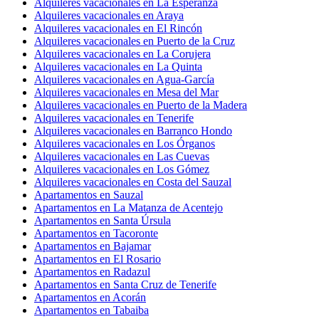
Alquileres vacacionales en La Esperanza
Alquileres vacacionales en Araya
Alquileres vacacionales en El Rincón
Alquileres vacacionales en Puerto de la Cruz
Alquileres vacacionales en La Corujera
Alquileres vacacionales en La Quinta
Alquileres vacacionales en Agua-García
Alquileres vacacionales en Mesa del Mar
Alquileres vacacionales en Puerto de la Madera
Alquileres vacacionales en Tenerife
Alquileres vacacionales en Barranco Hondo
Alquileres vacacionales en Los Órganos
Alquileres vacacionales en Las Cuevas
Alquileres vacacionales en Los Gómez
Alquileres vacacionales en Costa del Sauzal
Apartamentos en Sauzal
Apartamentos en La Matanza de Acentejo
Apartamentos en Santa Úrsula
Apartamentos en Tacoronte
Apartamentos en Bajamar
Apartamentos en El Rosario
Apartamentos en Radazul
Apartamentos en Santa Cruz de Tenerife
Apartamentos en Acorán
Apartamentos en Tabaiba