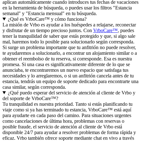
aplican automáticamente cuando introduces tus fechas de vacaciones
en la herramienta de búsqueda, o puedes usar los filtros "Estancia
semanal" y "Estancia mensual" en tu búsqueda.
¿Qué es VrboCare™ y cómo funciona?
La misión de Vrbo es ayudar a los huéspedes a relajarse, reconectar
y disfrutar de un tiempo precioso juntos. Con
VrboCare™
, puedes
tener la tranquilidad de saber que estás protegido y que, si algo sale
mal, haremos todo lo posible para solucionarlo según corresponda.
Si surge un problema importante que tu anfitrión no puede resolver,
te ayudaremos a solucionarlo, a encontrar un alojamiento similar o a
obtener el reembolso de tu reserva, si corresponde. Esa es nuestra
promesa. Si una casa es significativamente diferente de lo que se
anunciaba, te encontraremos un nuevo espacio que satisfaga tus
necesidades y lo arreglaremos, o si un anfitrión cancela antes de tu
estancia, tendrás un equipo de soporte dedicado para encontrarte una
casa similar, según corresponda.
¿Qué puedo esperar del servicio de atención al cliente de Vrbo y
del soporte de VrboCare™?
Tu tranquilidad es nuestra prioridad. Tanto si estás planificando tu
viaje como si ya has terminado tu estancia, VrboCare™ está aquí
para ayudarte en cada paso del camino. Para situaciones urgentes
como cancelaciones de última hora, problemas con reservas o
posible fraude, el servicio de atención al cliente de Vrbo está
disponible 24/7 para ayudar a resolver problemas de forma rápida y
eficaz. Vrbo también ofrece soporte mediante chat en vivo a través