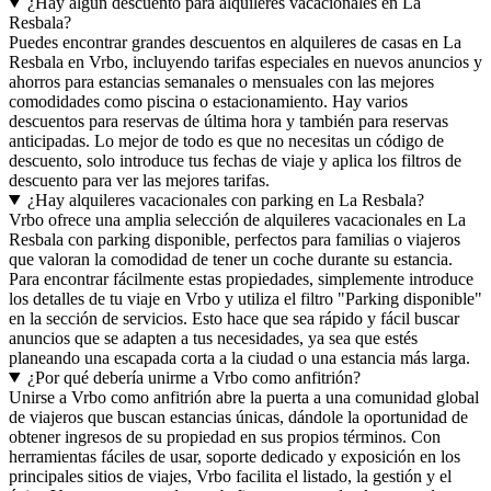
¿Hay algún descuento para alquileres vacacionales en La
Resbala?
Puedes encontrar grandes descuentos en alquileres de casas en La
Resbala en Vrbo, incluyendo tarifas especiales en nuevos anuncios y
ahorros para estancias semanales o mensuales con las mejores
comodidades como piscina o estacionamiento. Hay varios
descuentos para reservas de última hora y también para reservas
anticipadas. Lo mejor de todo es que no necesitas un código de
descuento, solo introduce tus fechas de viaje y aplica los filtros de
descuento para ver las mejores tarifas.
¿Hay alquileres vacacionales con parking en La Resbala?
Vrbo ofrece una amplia selección de alquileres vacacionales en La
Resbala con parking disponible, perfectos para familias o viajeros
que valoran la comodidad de tener un coche durante su estancia.
Para encontrar fácilmente estas propiedades, simplemente introduce
los detalles de tu viaje en Vrbo y utiliza el filtro "Parking disponible"
en la sección de servicios. Esto hace que sea rápido y fácil buscar
anuncios que se adapten a tus necesidades, ya sea que estés
planeando una escapada corta a la ciudad o una estancia más larga.
¿Por qué debería unirme a Vrbo como anfitrión?
Unirse a Vrbo como anfitrión abre la puerta a una comunidad global
de viajeros que buscan estancias únicas, dándole la oportunidad de
obtener ingresos de su propiedad en sus propios términos. Con
herramientas fáciles de usar, soporte dedicado y exposición en los
principales sitios de viajes, Vrbo facilita el listado, la gestión y el