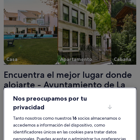
Casa
Apartamento
Cabaña
Encuentra el mejor lugar donde
alojarte - Ayuntamiento de La
Orotava
Nos preocupamos por tu
privacidad
Más información sobre Acogedora casa en pequeño pueblo d
Más infor
Tanto nosotros como nuestros
16
socios almacenamos o
accedemos a información del dispositivo, como
identificadores únicos en las cookies para tratar datos
personales. Puedes aceptar o administrar tus preferencias