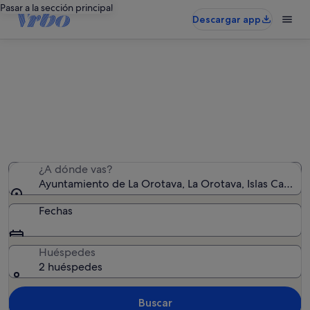
Pasar a la sección principal
Descargar app
Alquileres vacacionales cerca de
Ayuntamiento de La Orotava
Hemos encontrado 2.614 alquileres vacacionales:
introduce las fechas para ver la disponibilidad
¿A dónde vas?
Ayuntamiento de La Orotava, La Orotava, Islas Canaria
Fechas
Huéspedes
2 huéspedes
Buscar