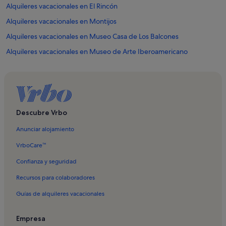
Alquileres vacacionales en El Rincón
Alquileres vacacionales en Montijos
Alquileres vacacionales en Museo Casa de Los Balcones
Alquileres vacacionales en Museo de Arte Iberoamericano
Alquileres vacacionales en San Antonio
Alquileres vacacionales en La Perdoma
Alquileres vacacionales en Puerto de la Cruz
Alquileres vacacionales en Jardín Botánico
Descubre Vrbo
Alquileres vacacionales en Parque de Cactus y Animales
Anunciar alojamiento
Alquileres vacacionales en Centro Comercial Martiánez
VrboCare™
Alquileres vacacionales en Jardín Acuático Risco Bello
Confianza y seguridad
Alquileres vacacionales en Jardin Aquatico
Recursos para colaboradores
Alquileres vacacionales en Mirador de La Paz
Guías de alquileres vacacionales
Alquileres vacacionales en Museo de Arte Contemporáneo Eduardo
Westerdahl
Empresa