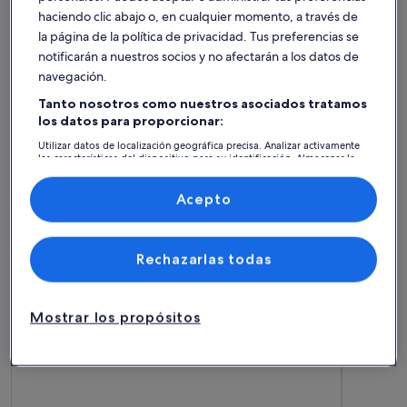
haciendo clic abajo o, en cualquier momento, a través de
la página de la política de privacidad. Tus preferencias se
notificarán a nuestros socios y no afectarán a los datos de
navegación.
Tanto nosotros como nuestros asociados tratamos
los datos para proporcionar:
Propietario/a Premium
Utilizar datos de localización geográfica precisa. Analizar activamente
las características del dispositivo para su identificación. Almacenar la
Más información sobre Acogedora casa en pequeño pueblo d
Más infor
Acogedora casa en pequeño pueblo
Villa 
información en un dispositivo y/o acceder a ella. Publicidad y
contenido personalizados, medición de publicidad y contenido,
de pescadores lejos de las
3 huéspedes · 2 habitaciones · 1 baño
Aire 
10 huéspe
investigación de audiencia y desarrollo de servicios.
Acepto
excepcional
exce
Excepcional
Exce
Lista de asociados (proveedores)
multitudes
Fútbol
9,4
10
9,4 de 10
10 de 10
38 comentarios
2 come
(38 comentarios)
(2 c
Alojamientos mejor valorados -
Rechazarlas todas
Ayuntamiento de La Orotava
Mostrar los propósitos
Más información sobre Unforgettable stay.
Más info