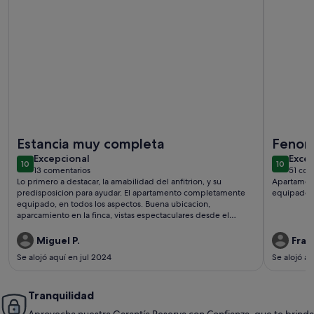
Más información sobre Unforgettable stay.
Más info
Estancia muy completa
Fenome
excepcional
exce
Excepcional
Exce
10
10
10 de 10
10 de 10
13 comentarios
51 com
(13 comentarios)
(51 
Lo primero a destacar, la amabilidad del anfitrion, y su
Apartament
predisposicion para ayudar. El apartamento completamente
equipado. 
equipado, en todos los aspectos. Buena ubicacion,
aparcamiento en la finca, vistas espectaculares desde el
alojamiento. Supermercados cerca, y bien comunicado con la
autovia a un tiro de piedra. Para quedarse un mes sin
Miguel P.
Fran
problemas, tiene de todo. Sin duda, para repetir.
Se alojó aquí en jul 2024
Se alojó a
Tranquilidad