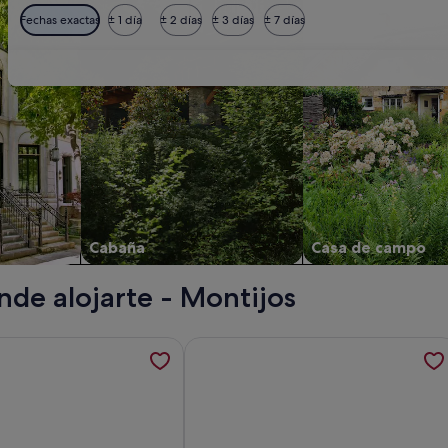
Fechas exactas
± 1 día
± 2 días
± 3 días
± 7 días
Cabaña
Casa de campo
nde alojarte - Montijos
ith sea view, tropical garden and pool, se abre en una pesta
ión sobre Apto 3 Finca TenDays Orotava: vistas al mar, Wi-Fi 
Más información sobre Casa Los Prof