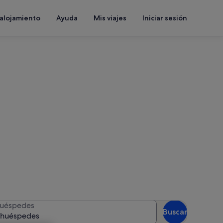
 alojamiento
Ayuda
Mis viajes
Iniciar sesión
ijos
 las fechas para ver la
uéspedes
Buscar
 huéspedes