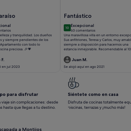
xión WiFi * Oferta de última hora *
Casa adosada con magnificas vistas al mar y montaña en Finc
Imagen de HOLIDAY HOME "EL MAR
araíso
Fantástico
cional
excepcional
cional
Excepcional
10
10 de 10
ntarios
63 comentarios
omentarios)
(63 comentarios)
elleza y tranquilidad. Los dueños
Una maravillosa villa en un entorno excepc
 y siempre pendientes de los
Sus anfitriones, Teresa y Carlos, muy amab
Apartamento con todo lo
siempre a disposición para hacernos una
iscina preciosa. 🎉💗
estancia inmejorable. Recomendable al 1
Muchas gracias por todo.
 F.
Juan M.
í en jul 2023
Se alojó aquí en ago 2021
po para disfrutar
Siéntete como en casa
 viaje sin complicaciones: desde
Disfruta de cocinas totalmente eq
s hasta que llegas a tu destino.
piscinas, terrazas y ¡mucho más!
escapada a Montijos