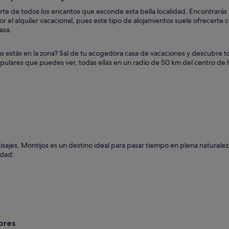
e de todos los encantos que esconde esta bella localidad. Encontrarás un
or el alquiler vacacional, pues este tipo de alojamientos suele ofrecer
asa.
s estás en la zona? Sal de tu acogedora casa de vacaciones y descubre t
pulares que puedes ver, todas ellas en un radio de 50 km del centro de l
 paisajes, Montijos es un destino ideal para pasar tiempo en plena natural
udad:
ores