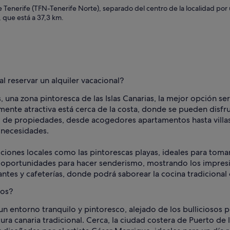
 Tenerife (TFN-Tenerife Norte), separado del centro de la localidad por 
, que está a 37,3 km.
al reservar un alquiler vacacional?
, una zona pintoresca de las Islas Canarias, la mejor opción se
te atractiva está cerca de la costa, donde se pueden disfruta
 de propiedades, desde acogedores apartamentos hasta villas 
 necesidades.
cciones locales como las pintorescas playas, ideales para tomar
oportunidades para hacer senderismo, mostrando los impresion
ntes y cafeterías, donde podrá saborear la cocina tradicional 
jos?
un entorno tranquilo y pintoresco, alejado de los bulliciosos p
tura canaria tradicional. Cerca, la ciudad costera de Puerto d