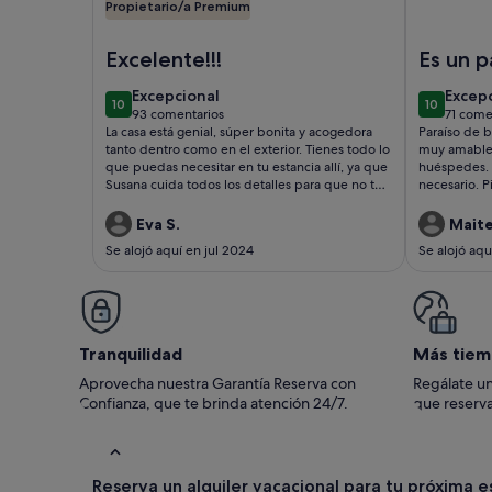
Propietario/a Premium
Imagen de Casa de campo inundada de luz con cone
Imagen de 
Excelente!!!
Es un p
excepcional
excep
Excepcional
Excep
10
10
10 de 10
10 de 10
93 comentarios
71 come
(93 comentarios)
(71 c
La casa está genial, súper bonita y acogedora
Paraíso de b
tanto dentro como en el exterior. Tienes todo lo
muy amables
que puedas necesitar en tu estancia allí, ya que
huéspedes. 
Susana cuida todos los detalles para que no te
necesario. P
falte de nada, desde dejarte comida y bebida
de bienvenida (muchas gracias!) hasta dejarte
Eva S.
Maite
bolsa y toallas de playa, termo, nevera portátil...
Se alojó aquí en jul 2024
Se alojó aqu
Susana es un encanto, disponible en todo
momento para lo que necesites. Hemos estado
muy a gusto y hemos disfrutado un montón de
la casa y por supuesto de su bonita zona
exterior.
Tranquilidad
Más tiem
Aprovecha nuestra Garantía Reserva con
Regálate un
Confianza, que te brinda atención 24/7.
que reserva
Reserva un alquiler vacacional para tu próxima 