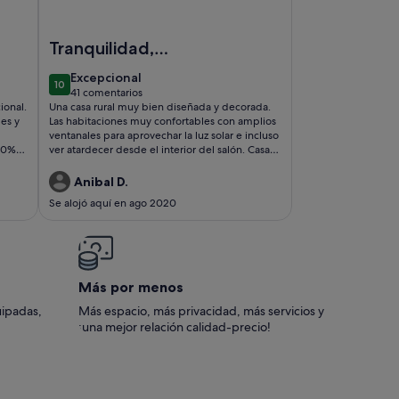
a con bodega propia
" Swimmingpool & Garden. Right in front of the Sea.
Imagen de Casa Ruby ; Vista panoramica; 2 Bedrooms 2
Tranquilidad,
naturaleza,
excepcional
Excepcional
10
comodidad y
10 de 10
41 comentarios
(41 comentarios)
ional.
Una casa rural muy bien diseñada y decorada.
seguridad para
les y
Las habitaciones muy confortables con amplios
desconectar.
ventanales para aprovechar la luz solar e incluso
00%.
ver atardecer desde el interior del salón. Casa
Ruby entre viñedos, piscina, solárium,
barbacoa, árboles frutales, es lo necesitábamos
Anibal D.
para recargar energías. Los propietarios Ankie y
Se alojó aquí en ago 2020
Claude son muy detallistas y asertivos en todo
momento, nos hemos sentido muy bien
tratados y sin duda repetiremos la experiencia
en éste maravilloso enclave de Tenerife.
Más por menos
uipadas,
Más espacio, más privacidad, más servicios y
¡una mejor relación calidad-precio!