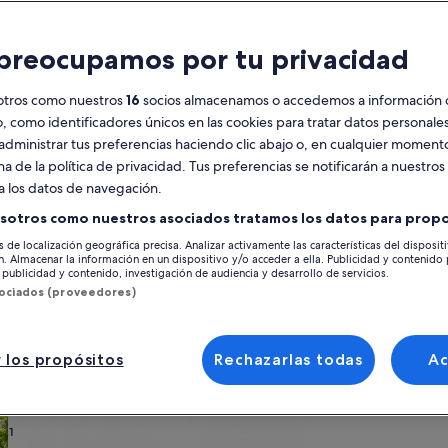
Calendario
preocupamos por tu privacidad
Tus
agosto de 2026
se
meses
otros como nuestros
16
socios almacenamos o accedemos a información 
actuales
o, como identificadores únicos en las cookies para tratar datos personal
son
lunes
martes
miércoles
jueves
viernes
sábado
domingo
lunes
m
lun.
mar.
mié.
jue.
vie.
sáb.
dom.
lun.
mar.
administrar tus preferencias haciendo clic abajo o, en cualquier momento
August
na de la política de privacidad. Tus preferencias se notificarán a nuestros
de
a los datos de navegación.
2026
1
1
2
2
 Cruz de Tenerife
La Orotava
Montijos
y
sotros como nuestros asociados tratamos los datos para propo
September
s de localización geográfica precisa. Analizar activamente las características del disposit
3
4
5
6
7
8
7
8
9
9
nales en Montijos, ¡y elige el sitio perfecto para tu escapada! Tanto si va
de
ón. Almacenar la información en un dispositivo y/o acceder a ella. Publicidad y contenido
éis necesitar durante la estancia, como, por ejemplo, wifi y chimenea. N
publicidad y contenido, investigación de audiencia y desarrollo de servicios.
2026.
ugares accesibles y para no fumadores.
sociados (proveedores)
10
11
12
13
14
15
14
15
1
16
17
18
19
20
21
22
21
22
2
23
 los propósitos
Rechazarlas todas
A
 tu estilo
24
25
26
27
28
29
28
29
3
30
s
Buscar cabañas
Buscar casas de ca
31