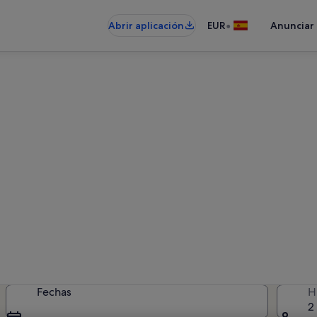
•
Abrir aplicación
EUR
Anunciar
uileres vacacionales en Mont
 alquileres vacacionales: introduce
disponibilidad
Fechas
H
2