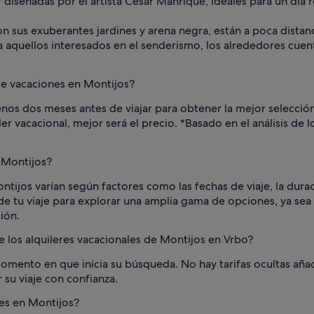
diseñadas por el artista César Manrique, ideales para un día re
on sus exuberantes jardines y arena negra, están a poca dista
ara aquellos interesados en el senderismo, los alrededores c
de vacaciones en Montijos?
 menos dos meses antes de viajar para obtener la mejor selec
er vacacional, mejor será el precio. *Basado en el análisis de
n Montijos?
ntijos varían según factores como las fechas de viaje, la duraci
e tu viaje para explorar una amplia gama de opciones, ya sea q
ión.
 de los alquileres vacacionales de Montijos en Vrbo?
omento en que inicia su búsqueda. No hay tarifas ocultas aña
 su viaje con confianza.
les en Montijos?