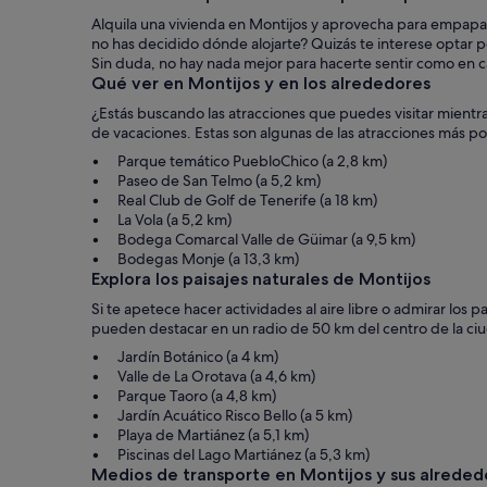
Alquila una vivienda en Montijos y aprovecha para empapart
no has decidido dónde alojarte? Quizás te interese optar p
Sin duda, no hay nada mejor para hacerte sentir como en c
Qué ver en Montijos y en los alrededores
¿Estás buscando las atracciones que puedes visitar mientra
de vacaciones. Estas son algunas de las atracciones más po
Parque temático PuebloChico (a 2,8 km)
Paseo de San Telmo (a 5,2 km)
Real Club de Golf de Tenerife (a 18 km)
La Vola (a 5,2 km)
Bodega Comarcal Valle de Güimar (a 9,5 km)
Bodegas Monje (a 13,3 km)
Explora los paisajes naturales de Montijos
Si te apetece hacer actividades al aire libre o admirar los
pueden destacar en un radio de 50 km del centro de la ci
Jardín Botánico (a 4 km)
Valle de La Orotava (a 4,6 km)
Parque Taoro (a 4,8 km)
Jardín Acuático Risco Bello (a 5 km)
Playa de Martiánez (a 5,1 km)
Piscinas del Lago Martiánez (a 5,3 km)
Medios de transporte en Montijos y sus alreded