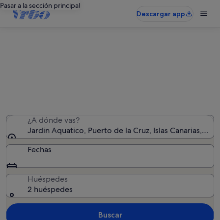
Pasar a la sección principal
Descargar app
Alquileres vacacionales cerca de
Jardin Aquatico
Hemos encontrado 2.542 alquileres vacacionales:
introduce las fechas para ver la disponibilidad
¿A dónde vas?
Jardin Aquatico, Puerto de la Cruz, Islas Canarias, Esp
Fechas
Huéspedes
2 huéspedes
Buscar