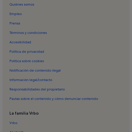
Westerdahl
Quiénes somos
Alquileres vacacionales en Parque Taoro
Empleo
Alquileres vacacionales en Paseo de San Telmo
Prensa
Alquileres vacacionales en Piscinas del Lago Martiánez
Términos y condiciones
Alquileres vacacionales en Playa de San Telmo
Accesibilidad
Alquileres vacacionales en Playa del Muelle
Política de privacidad
Alquileres vacacionales en Playa Jardín
Política sobre cookies
Alquileres vacacionales en Playa de Martiánez
Notificación de contenido ilegal
Alquileres vacacionales en Plaza del Charco
Información legal/contacto
Alquileres vacacionales en Teatro Sala Timanfaya
Responsabilidades del propietario
Alquileres vacacionales en Zoológico Loro Parque
Alquileres vacacionales en Punta Brava
Pautas sobre el contenido y cómo denunciar contenido
Alquileres vacacionales en Tenerife
La familia Vrbo
Alquileres vacacionales en La Vera
Vrbo
Alquileres vacacionales en Centro comercial La Villa