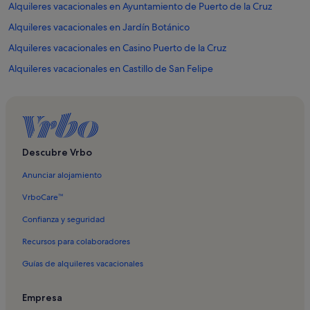
Alquileres vacacionales en Ayuntamiento de Puerto de la Cruz
Alquileres vacacionales en Jardín Botánico
Alquileres vacacionales en Casino Puerto de la Cruz
Alquileres vacacionales en Castillo de San Felipe
Alquileres vacacionales en Centro Comercial Martiánez
Alquileres vacacionales en Centro de las Orquideas
Alquileres vacacionales en Iglesia de Nuestra Señora de la Peña de
Francia
Descubre Vrbo
Alquileres vacacionales en Iglesia de San Juan
Anunciar alojamiento
Alquileres vacacionales en Jardín Acuático Risco Bello
VrboCare™
Alquileres vacacionales en Jardines Sitio Litre
Confianza y seguridad
Alquileres vacacionales en La Vola
Recursos para colaboradores
Alquileres vacacionales en Mirador de La Paz
Guías de alquileres vacacionales
Alquileres vacacionales en Museo Arqueológico de Puerto de la
Cruz
Empresa
Alquileres vacacionales en Museo de Arte Contemporáneo Eduardo