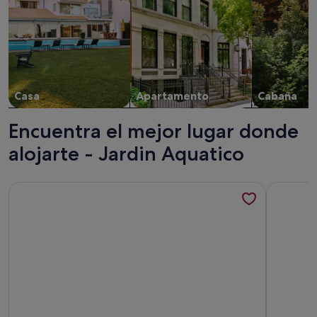
Casa
Apartamento
Cabaña
Encuentra el mejor lugar donde
alojarte - Jardin Aquatico
Más información sobre Acogedora casa en pequeño pueblo d
Más infor