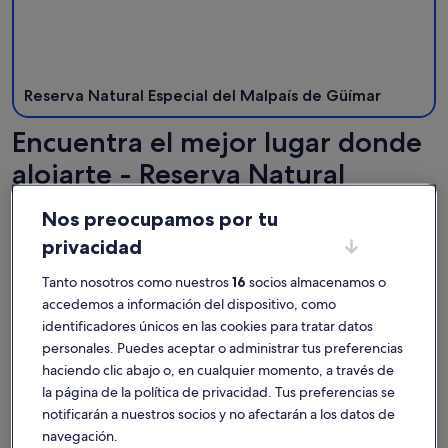
Reserva Natural Especial del Malpaís de Güímar
Encuentra el mejor lugar donde
alojarte - Reserva Natural
Especial del Malpaís de Güímar
Nos preocupamos por tu
privacidad
Más información sobre The Perfect Base to explore Tenerif
Más info
Tanto nosotros como nuestros
16
socios almacenamos o
accedemos a información del dispositivo, como
identificadores únicos en las cookies para tratar datos
personales. Puedes aceptar o administrar tus preferencias
haciendo clic abajo o, en cualquier momento, a través de
la página de la política de privacidad. Tus preferencias se
notificarán a nuestros socios y no afectarán a los datos de
navegación.