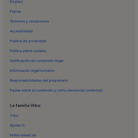
Empleo
Alquileres vacacionales en Bodega Comarcal Valle de Güimar
Prensa
Alquileres vacacionales en Candelaria
Términos y condiciones
Alquileres vacacionales en Basílica de Nuestra Señora de Candelaria
Accesibilidad
Alquileres vacacionales en Los Órganos
Política de privacidad
Alquileres vacacionales en Playa de la Candelaria
Política sobre cookies
Alquileres vacacionales en Playa de Punta Larga
Notificación de contenido ilegal
Alquileres vacacionales en Güímar
Información legal/contacto
Alquileres vacacionales en Sendero Las Ventanas de Güímar
Responsabilidades del propietario
Alquileres vacacionales en Las Caletillas
Pautas sobre el contenido y cómo denunciar contenido
Alquileres vacacionales en Puerto de Güímar
Alquileres vacacionales en Punta Prieta
La familia Vrbo
Apartamentos en Abades
Vrbo
Apartamentos en Arico
Abritel.fr
Apartamentos en Fasnia
FeWo-direkt.de