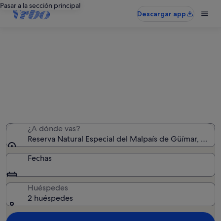
Pasar a la sección principal
Descargar app
Alquileres vacacionales cerca de
Reserva Natural Especial del
Malpaís de Güímar
Hemos encontrado 521 alquileres vacacionales:
introduce las fechas para ver la disponibilidad
¿A dónde vas?
Reserva Natural Especial del Malpaís de Güímar, Güímar
Fechas
Huéspedes
2 huéspedes