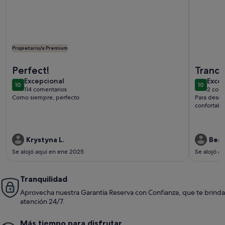
Propietario/a Premium
Más información sobre Dúplex frente al mar. Terraza, Wiffi, 
Más infor
Perfect!
Tranqu
excepcional
exce
Excepcional
Exce
10
10
10 de 10
10 de 10
114 comentarios
2 come
(114 comentarios)
(2 c
Como siempre, perfecto
Para desca
confortabl
Krystyna L.
Beat
Se alojó aquí en ene 2025
Se alojó a
Tranquilidad
Aprovecha nuestra Garantía Reserva con Confianza, que te brinda
atención 24/7.
Más tiempo para disfrutar