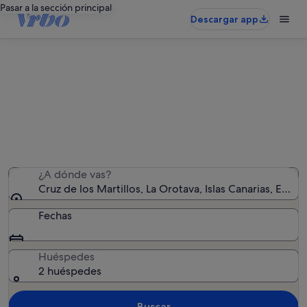
Pasar a la sección principal
Descargar app
Alquileres vacacionales en Cruz de
los Martillos
Hemos encontrado 971 alquileres vacacionales:
introduce las fechas para ver la disponibilidad
¿A dónde vas?
Cruz de los Martillos, La Orotava, Islas Canarias, Españ
Fechas
Huéspedes
2 huéspedes
Buscar