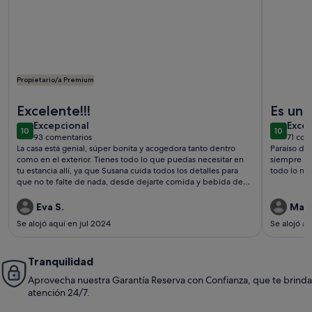
Propietario/a Premium
Más información sobre Casa de campo inundada de luz con c
Más infor
Excelente!!!
Es un 
excepcional
exce
Excepcional
Exce
10
10
10 de 10
10 de 10
93 comentarios
71 com
(93 comentarios)
(71 c
La casa está genial, súper bonita y acogedora tanto dentro
Paraíso de
como en el exterior. Tienes todo lo que puedas necesitar en
siempre pe
tu estancia allí, ya que Susana cuida todos los detalles para
todo lo nec
que no te falte de nada, desde dejarte comida y bebida de
bienvenida (muchas gracias!) hasta dejarte bolsa y toallas de
playa, termo, nevera portátil... Susana es un encanto,
Eva S.
Mait
disponible en todo momento para lo que necesites. Hemos
Se alojó aquí en jul 2024
Se alojó aq
estado muy a gusto y hemos disfrutado un montón de la casa
y por supuesto de su bonita zona exterior.
Tranquilidad
Aprovecha nuestra Garantía Reserva con Confianza, que te brinda
atención 24/7.