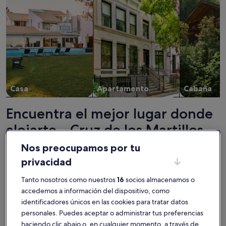
Casa
Apartamento
Cabaña
Encuentra el mejor lugar donde
alojarte - Cruz de los Martillos
Nos preocupamos por tu
Más información sobre Detached, quietly situated villa on t
Más infor
privacidad
Tanto nosotros como nuestros
16
socios almacenamos o
accedemos a información del dispositivo, como
identificadores únicos en las cookies para tratar datos
personales. Puedes aceptar o administrar tus preferencias
haciendo clic abajo o, en cualquier momento, a través de