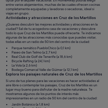
optar por el alquiler vacacional. En HomeAway podrás elegir
entre varios alojamientos, muchas de las cuales ofrecen cocinas
completamente equipadas y lavadoras o secadoras, ideal si
viajas en grupo.
Actividades y atracciones en Cruz de los Martillos
¿Quieres descubrir las mejores actividades y atracciones en la
ciudad? Sal de tu acogedora casa de vacaciones y descubre
todo lo que Cruz de los Martillos puede ofrecerte. Te indicamos
algunas de las atracciones más conocidas que puedes visitar,
todas ellas en un radio de 50 km del centro de la ciudad:
Parque temático PuebloChico (a 0,1 km)
Paseo de San Telmo (a 2,7 km)
Real Club de Golf de Tenerife (a 18,6 km)
Bicycle Rafting (a 24,1 km)
La Vola (a 2,6 km)
Bodega Comarcal Valle de Güimar (a 12,1 km)
Explora los paisajes naturales de Cruz de los Martillos
Si uno de tus planes para las vacaciones es hacer actividades al
aire libre o contemplar los paisajes, Cruz de los Martillos es un
lugar muy bueno para disfrutar de la madre naturaleza. Te
mostramos algunos de los puntos de interés más
impresionantes en un radio de 50 km del centro de la ciudad:
Jardín Botánico (a 1,8 km)