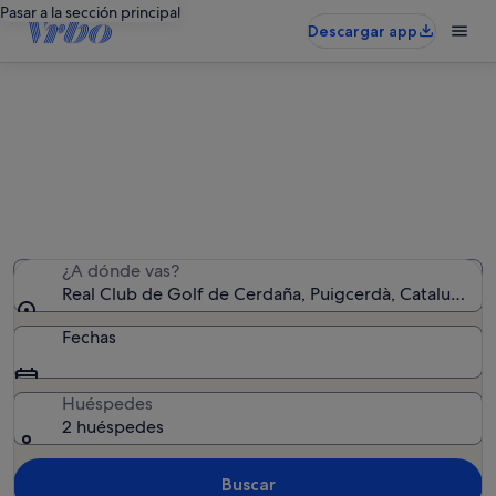
Pasar a la sección principal
Descargar app
Alquileres vacacionales cerca de
Real Club de Golf de Cerdaña
Hemos encontrado 1.812 alquileres vacacionales:
introduce las fechas para ver la disponibilidad
¿A dónde vas?
Real Club de Golf de Cerdaña, Puigcerdà, Cataluña, E
Fechas
Huéspedes
2 huéspedes
Buscar