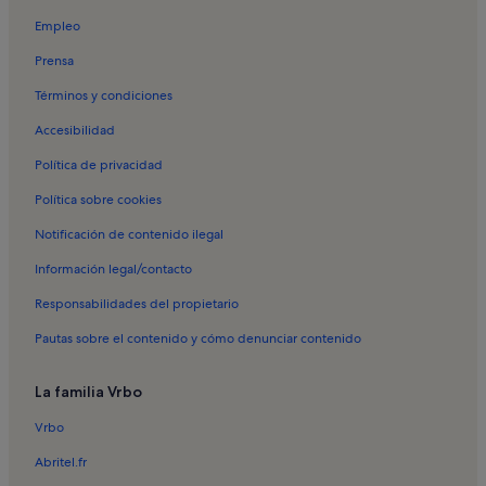
Alquileres vacacionales en La Molina
Empleo
Alquileres vacacionales en Llívia
Prensa
Alquileres vacacionales en Puigcerdà
Términos y condiciones
Alquileres vacacionales en Església de Sant Domènec
Accesibilidad
Alquileres vacacionales en Talltorta
Política de privacidad
Alquileres vacacionales en Vilallobent
Política sobre cookies
Alquileres vacacionales en Guils de Cerdanya
Notificación de contenido ilegal
Alquileres vacacionales en Museo Municipal de Llívia
Información legal/contacto
Alquileres vacacionales en Prats i Sansor
Responsabilidades del propietario
Alquileres vacacionales en Plaza de Santa María
Pautas sobre el contenido y cómo denunciar contenido
Alquileres vacacionales en Saga
Alquileres vacacionales en Saneja
La familia Vrbo
Apartamentos en Saldes
Vrbo
Apartamentos en Núria
Abritel.fr
Apartamentos en Queralbs