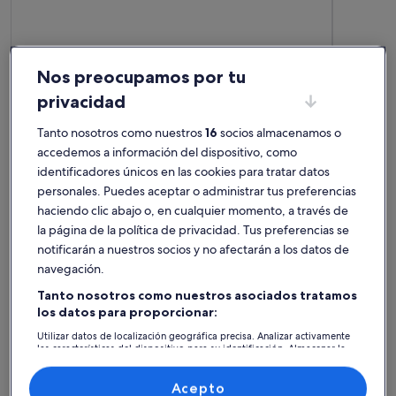
Más información sobre Fully equipped studio with swimmin
Más infor
Fully equipped studio with swimming
Studio
Nos preocupamos por tu
pool, gym and large green spaces.
2 huéspedes · 1 habitación · 1 baño
sur la 
4 huésped
privacidad
Tanto nosotros como nuestros
16
socios almacenamos o
Alojamientos mejor valorados -
accedemos a información del dispositivo, como
Real Club de Golf de Cerdaña
identificadores únicos en las cookies para tratar datos
personales. Puedes aceptar o administrar tus preferencias
haciendo clic abajo o, en cualquier momento, a través de
Más información sobre Estudio al pie de las pistas en Pyré
Más infor
la página de la política de privacidad. Tus preferencias se
notificarán a nuestros socios y no afectarán a los datos de
navegación.
Tanto nosotros como nuestros asociados tratamos
los datos para proporcionar:
Utilizar datos de localización geográfica precisa. Analizar activamente
las características del dispositivo para su identificación. Almacenar la
información en un dispositivo y/o acceder a ella. Publicidad y
contenido personalizados, medición de publicidad y contenido,
investigación de audiencia y desarrollo de servicios.
Acepto