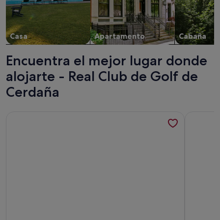
Casa
Apartamento
Cabaña
Encuentra el mejor lugar donde
alojarte - Real Club de Golf de
Cerdaña
Más información sobre Fully equipped studio with swimmin
Más infor