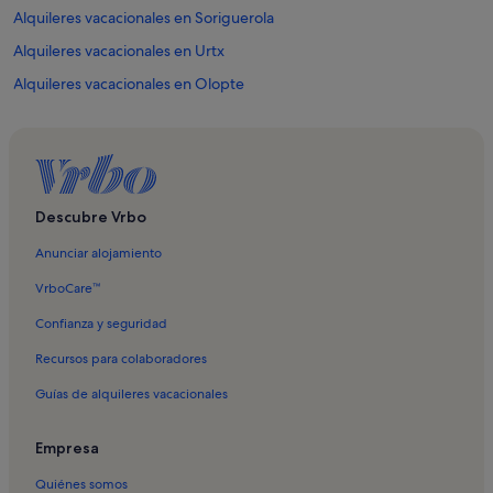
Alquileres vacacionales en Soriguerola
Alquileres vacacionales en Urtx
Alquileres vacacionales en Olopte
Alquileres vacacionales en Age
Alquileres vacacionales en Cerdaña
Alquileres vacacionales en All
Alquileres vacacionales en Alp
Descubre Vrbo
Alquileres vacacionales en Estación de esquí de La Masella
Anunciar alojamiento
Alquileres vacacionales en Estación de esquí Masella JET
VrboCare™
Alquileres vacacionales en Estación de esquí Masella TGV
Confianza y seguridad
Alquileres vacacionales en Bolvir
Recursos para colaboradores
Alquileres vacacionales en Das
Guías de alquileres vacacionales
Alquileres vacacionales en Fontanals de Cerdanya
Alquileres vacacionales en Ger
Empresa
Alquileres vacacionales en Isòvol
Quiénes somos