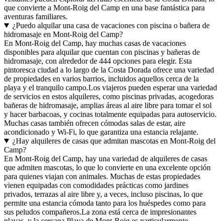
que convierte a Mont-Roig del Camp en una base fantástica para
aventuras familiares.
¿Puedo alquilar una casa de vacaciones con piscina o bañera de
hidromasaje en Mont-Roig del Camp?
En Mont-Roig del Camp, hay muchas casas de vacaciones
disponibles para alquilar que cuentan con piscinas y bañeras de
hidromasaje, con alrededor de 444 opciones para elegir. Esta
pintoresca ciudad a lo largo de la Costa Dorada ofrece una variedad
de propiedades en varios barrios, incluidos aquellos cerca de la
playa y el tranquilo campo.Los viajeros pueden esperar una variedad
de servicios en estos alquileres, como piscinas privadas, acogedoras
bañeras de hidromasaje, amplias áreas al aire libre para tomar el sol
y hacer barbacoas, y cocinas totalmente equipadas para autoservicio.
Muchas casas también ofrecen cómodas salas de estar, aire
acondicionado y Wi-Fi, lo que garantiza una estancia relajante.
¿Hay alquileres de casas que admitan mascotas en Mont-Roig del
Camp?
En Mont-Roig del Camp, hay una variedad de alquileres de casas
que admiten mascotas, lo que lo convierte en una excelente opción
para quienes viajan con animales. Muchas de estas propiedades
vienen equipadas con comodidades prácticas como jardines
privados, terrazas al aire libre y, a veces, incluso piscinas, lo que
permite una estancia cómoda tanto para los huéspedes como para
sus peludos compañeros.La zona está cerca de impresionantes
playas, y la cercana Playa de Mont-Roig es particularmente