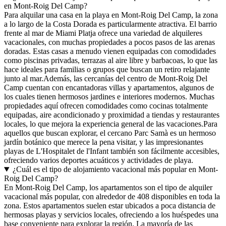
en Mont-Roig Del Camp?
Para alquilar una casa en la playa en Mont-Roig Del Camp, la zona
a lo largo de la Costa Dorada es particularmente atractiva. El barrio
frente al mar de Miami Platja ofrece una variedad de alquileres
vacacionales, con muchas propiedades a pocos pasos de las arenas
doradas. Estas casas a menudo vienen equipadas con comodidades
como piscinas privadas, terrazas al aire libre y barbacoas, lo que las
hace ideales para familias o grupos que buscan un retiro relajante
junto al mar.Además, las cercanías del centro de Mont-Roig Del
Camp cuentan con encantadoras villas y apartamentos, algunos de
los cuales tienen hermosos jardines e interiores modernos. Muchas
propiedades aquí ofrecen comodidades como cocinas totalmente
equipadas, aire acondicionado y proximidad a tiendas y restaurantes
locales, lo que mejora la experiencia general de las vacaciones.Para
aquellos que buscan explorar, el cercano Parc Samà es un hermoso
jardín botánico que merece la pena visitar, y las impresionantes
playas de L'Hospitalet de l'Infant también son fácilmente accesibles,
ofreciendo varios deportes acuáticos y actividades de playa.
¿Cuál es el tipo de alojamiento vacacional más popular en Mont-
Roig Del Camp?
En Mont-Roig Del Camp, los apartamentos son el tipo de alquiler
vacacional más popular, con alrededor de 408 disponibles en toda la
zona. Estos apartamentos suelen estar ubicados a poca distancia de
hermosas playas y servicios locales, ofreciendo a los huéspedes una
base conveniente para explorar la región. La mayoría de las