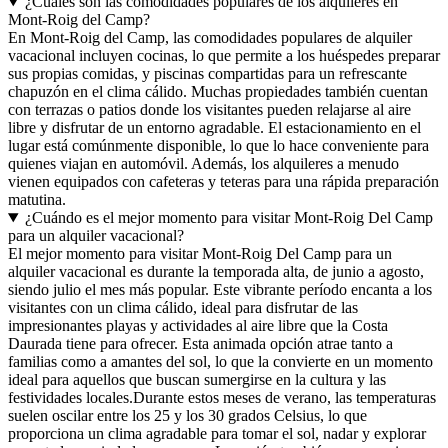
¿Cuáles son las comodidades populares de los alquileres en
Mont-Roig del Camp?
En Mont-Roig del Camp, las comodidades populares de alquiler
vacacional incluyen cocinas, lo que permite a los huéspedes preparar
sus propias comidas, y piscinas compartidas para un refrescante
chapuzón en el clima cálido. Muchas propiedades también cuentan
con terrazas o patios donde los visitantes pueden relajarse al aire
libre y disfrutar de un entorno agradable. El estacionamiento en el
lugar está comúnmente disponible, lo que lo hace conveniente para
quienes viajan en automóvil. Además, los alquileres a menudo
vienen equipados con cafeteras y teteras para una rápida preparación
matutina.
¿Cuándo es el mejor momento para visitar Mont-Roig Del Camp
para un alquiler vacacional?
El mejor momento para visitar Mont-Roig Del Camp para un
alquiler vacacional es durante la temporada alta, de junio a agosto,
siendo julio el mes más popular. Este vibrante período encanta a los
visitantes con un clima cálido, ideal para disfrutar de las
impresionantes playas y actividades al aire libre que la Costa
Daurada tiene para ofrecer. Esta animada opción atrae tanto a
familias como a amantes del sol, lo que la convierte en un momento
ideal para aquellos que buscan sumergirse en la cultura y las
festividades locales.Durante estos meses de verano, las temperaturas
suelen oscilar entre los 25 y los 30 grados Celsius, lo que
proporciona un clima agradable para tomar el sol, nadar y explorar