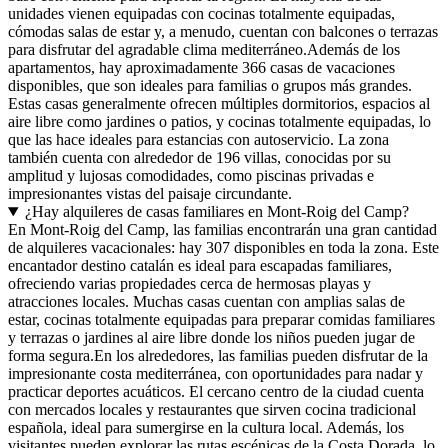
unidades vienen equipadas con cocinas totalmente equipadas,
cómodas salas de estar y, a menudo, cuentan con balcones o terrazas
para disfrutar del agradable clima mediterráneo.Además de los
apartamentos, hay aproximadamente 366 casas de vacaciones
disponibles, que son ideales para familias o grupos más grandes.
Estas casas generalmente ofrecen múltiples dormitorios, espacios al
aire libre como jardines o patios, y cocinas totalmente equipadas, lo
que las hace ideales para estancias con autoservicio. La zona
también cuenta con alrededor de 196 villas, conocidas por su
amplitud y lujosas comodidades, como piscinas privadas e
impresionantes vistas del paisaje circundante.
¿Hay alquileres de casas familiares en Mont-Roig del Camp?
En Mont-Roig del Camp, las familias encontrarán una gran cantidad
de alquileres vacacionales: hay 307 disponibles en toda la zona. Este
encantador destino catalán es ideal para escapadas familiares,
ofreciendo varias propiedades cerca de hermosas playas y
atracciones locales. Muchas casas cuentan con amplias salas de
estar, cocinas totalmente equipadas para preparar comidas familiares
y terrazas o jardines al aire libre donde los niños pueden jugar de
forma segura.En los alrededores, las familias pueden disfrutar de la
impresionante costa mediterránea, con oportunidades para nadar y
practicar deportes acuáticos. El cercano centro de la ciudad cuenta
con mercados locales y restaurantes que sirven cocina tradicional
española, ideal para sumergirse en la cultura local. Además, los
visitantes pueden explorar las rutas escénicas de la Costa Dorada, lo