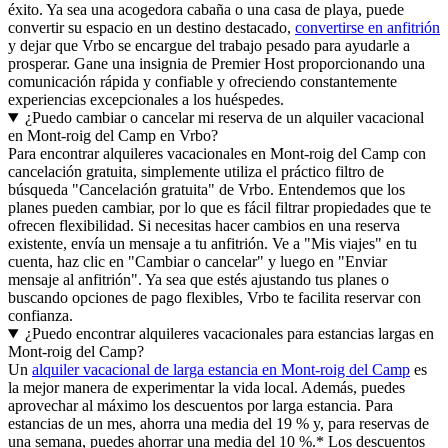
éxito. Ya sea una acogedora cabaña o una casa de playa, puede
convertir su espacio en un destino destacado,
convertirse en anfitrión
y dejar que Vrbo se encargue del trabajo pesado para ayudarle a
prosperar. Gane una insignia de Premier Host proporcionando una
comunicación rápida y confiable y ofreciendo constantemente
experiencias excepcionales a los huéspedes.
¿Puedo cambiar o cancelar mi reserva de un alquiler vacacional
en Mont-roig del Camp en Vrbo?
Para encontrar alquileres vacacionales en Mont-roig del Camp con
cancelación gratuita, simplemente utiliza el práctico filtro de
búsqueda "Cancelación gratuita" de Vrbo. Entendemos que los
planes pueden cambiar, por lo que es fácil filtrar propiedades que te
ofrecen flexibilidad. Si necesitas hacer cambios en una reserva
existente, envía un mensaje a tu anfitrión. Ve a "Mis viajes" en tu
cuenta, haz clic en "Cambiar o cancelar" y luego en "Enviar
mensaje al anfitrión". Ya sea que estés ajustando tus planes o
buscando opciones de pago flexibles, Vrbo te facilita reservar con
confianza.
¿Puedo encontrar alquileres vacacionales para estancias largas en
Mont-roig del Camp?
Un
alquiler vacacional de larga estancia en Mont-roig del Camp
es
la mejor manera de experimentar la vida local. Además, puedes
aprovechar al máximo los descuentos por larga estancia. Para
estancias de un mes, ahorra una media del 19 % y, para reservas de
una semana, puedes ahorrar una media del 10 %.* Los descuentos