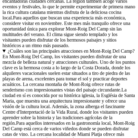
encantadoras ciudades cercanas. La región también acoge varios
eventos y festivales, lo que le permite experimentar de primera mano
la rica cultura catalana mientras disfruta de la deliciosa cocina
local.Para aquellos que buscan una experiencia más económica,
considere visitar en noviembre. Este mes más tranquilo ofrece una
oportunidad única para explorar Mont-Roig Del Camp sin las
multitudes del verano. El clima sigue siendo templado y los
visitantes pueden disfrutar de los hermosos paisajes y sitios
históricos a un ritmo más pausado.
¿Cuáles son las principales atracciones en Mont-Roig Del Camp?
En Mont-Roig Del Camp, los visitantes pueden disfrutar de una
mezcla de belleza natural y atracciones culturales. Uno de los puntos
clave es la hermosa costa a lo largo de la Costa Dorada, donde los
alquileres vacacionales suelen estar situados a tiro de piedra de las
playas de arena, excelentes para tomar el sol y practicar deportes
acuáticos. La cercana montaña de Mont-Roig ofrece rutas de
senderismo con impresionantes vistas del paisaje circundante.La
ciudad en sí es conocida por su histórica iglesia, la Església de Santa
Maria, que muestra una arquitectura impresionante y ofrece una
visión de la cultura local. Además, la zona alberga el fascinante
Centre d'Interpretació de la Vida Rural, donde los visitantes pueden
aprender sobre la historia y las tradiciones agrícolas de la
región.Para aquellos interesados en la gastronomía local, Mont-Roig
Del Camp está cerca de varios viñedos donde se pueden disfrutar
catas de vino. La cercana localidad de Miami Platja ofrece más