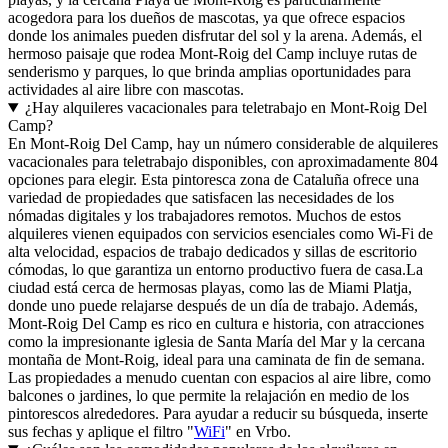
acogedora para los dueños de mascotas, ya que ofrece espacios
donde los animales pueden disfrutar del sol y la arena. Además, el
hermoso paisaje que rodea Mont-Roig del Camp incluye rutas de
senderismo y parques, lo que brinda amplias oportunidades para
actividades al aire libre con mascotas.
¿Hay alquileres vacacionales para teletrabajo en Mont-Roig Del
Camp?
En Mont-Roig Del Camp, hay un número considerable de alquileres
vacacionales para teletrabajo disponibles, con aproximadamente 804
opciones para elegir. Esta pintoresca zona de Cataluña ofrece una
variedad de propiedades que satisfacen las necesidades de los
nómadas digitales y los trabajadores remotos. Muchos de estos
alquileres vienen equipados con servicios esenciales como Wi-Fi de
alta velocidad, espacios de trabajo dedicados y sillas de escritorio
cómodas, lo que garantiza un entorno productivo fuera de casa.La
ciudad está cerca de hermosas playas, como las de Miami Platja,
donde uno puede relajarse después de un día de trabajo. Además,
Mont-Roig Del Camp es rico en cultura e historia, con atracciones
como la impresionante iglesia de Santa María del Mar y la cercana
montaña de Mont-Roig, ideal para una caminata de fin de semana.
Las propiedades a menudo cuentan con espacios al aire libre, como
balcones o jardines, lo que permite la relajación en medio de los
pintorescos alrededores. Para ayudar a reducir su búsqueda, inserte
sus fechas y aplique el filtro "
WiFi
" en Vrbo.