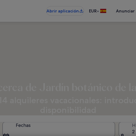
•
Abrir aplicación
EUR
Anunciar
cerca de Jardín botánico de l
 alquileres vacacionales: introduce
disponibilidad
Fechas
H
2