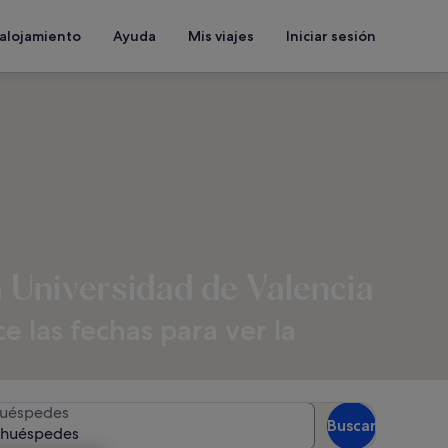
 alojamiento
Ayuda
Mis viajes
Iniciar sesión
a Universidad de Valencia
 las fechas para ver la
uéspedes
Buscar
 huéspedes