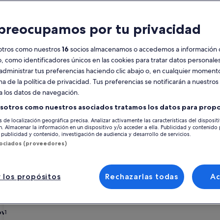
Calendario
preocupamos por tu privacidad
Tus
agosto de 2026
se
meses
otros como nuestros
16
socios almacenamos o accedemos a información 
actuales
o, como identificadores únicos en las cookies para tratar datos personal
son
lunes
martes
miércoles
jueves
viernes
sábado
domingo
lunes
m
lun.
mar.
mié.
jue.
vie.
sáb.
dom.
lun.
mar.
administrar tus preferencias haciendo clic abajo o, en cualquier momento
August
na de la política de privacidad. Tus preferencias se notificarán a nuestros
de
a los datos de navegación.
2026
1
1
2
2
y
sotros como nuestros asociados tratamos los datos para propo
a
L'Horta de València
Valencia
El Botànic
Alquileres vacacionales cerca d
September
s de localización geográfica precisa. Analizar activamente las características del disposit
3
4
5
6
7
8
7
8
9
9
de
ón. Almacenar la información en un dispositivo y/o acceder a ella. Publicidad y contenido
a distancia de Jardín botánico de la Universidad de Valencia que se conve
publicidad y contenido, investigación de audiencia y desarrollo de servicios.
2026.
e cuatro patas, los alquileres vacacionales brindan todos los servicios q
sociados (proveedores)
10
11
12
13
14
15
14
15
1
16
ras expectativas, incluidos lugares para no fumadores y con característic
17
18
19
20
21
22
21
22
2
23
 los propósitos
Rechazarlas todas
A
 descuentos semanales: Jardín botá
24
25
26
27
28
29
28
29
3
30
ov
31