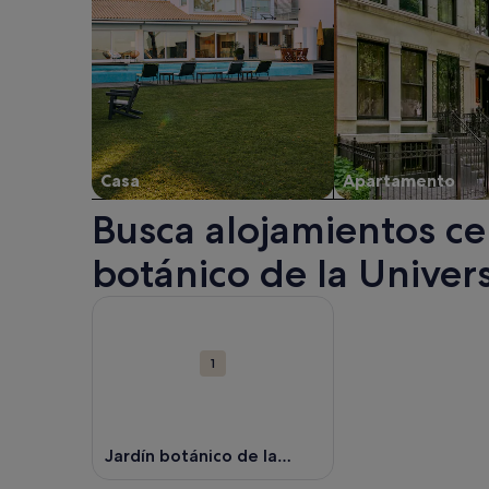
Casa
Apartamento
Busca alojamientos cer
botánico de la Univer
Mapa
Más información sobre Jardín botánico de la Unive
con
las
1
atracciones
Jardín botánico de la
Universidad de Valencia