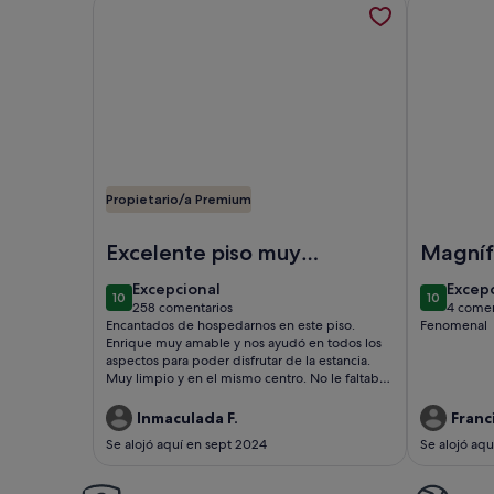
Más información sobre Centro histórico y Encanta
Más inform
Propietario/a Premium
Imagen de Centro histórico y Encantador
Imagen de 
Excelente piso muy
Magníf
recomendable
excepcional
excep
Excepcional
Excep
10
10
10 de 10
10 de 10
258 comentarios
4 comen
(258 comentarios)
(4 co
Encantados de hospedarnos en este piso.
Fenomenal
Enrique muy amable y nos ayudó en todos los
aspectos para poder disfrutar de la estancia.
Muy limpio y en el mismo centro. No le faltaba
detalle. Aire acondicionado. Televisión smart TV.
Cocina completa. Baño con ducha
Inmaculada F.
Franc
.ggrduchady.vventilador..grande.enla.habitaciones
Se alojó aquí en sept 2024
Se alojó aq