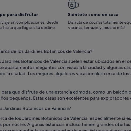
po para disfrutar
Siéntete como en casa
 viaje sin complicaciones: desde
Disfruta de cocinas totalmente eq
s hasta que llegas a tu destino.
piscinas, terrazas y ¡mucho más!
cerca de los Jardines Botánicos de Valencia?
s Jardines Botánicos de Valencia suelen estar ubicados en el c
e apartamentos elegantes con vistas a la ciudad y algunas cas
 de la ciudad. Los mejores alquileres vacacionales cerca de lo
para que disfrute de una estancia cómoda, como un balcón par
n niños pequeños. Estas casas son excelentes para exploradore
os Jardines Botánicos de Valencia?
rca de los Jardines Botánicos de Valencia, especialmente si es f
s por noche. Algunas estancias incluso tienen grandes ofertas 
n experimentar la zona sin gastar de más. Estos alquileres