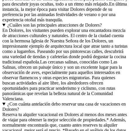
para descubrir joyas ocultas, todo a un ritmo más relajado.En última
instancia, la mejor época para visitar Dolores depende de su
preferencia por las animadas festividades de verano o por una
experiencia otoñal más tranquila.
¿Cuáles son las principales atracciones de Dolores?
En Dolores, los visitantes pueden explorar una encantadora mezcla
de atracciones culturales y naturales. El centro de la ciudad cuenta
con la hermosa Iglesia de Nuestra Señora de los Dolores, un
impresionante ejemplo de arquitectura local que atrae tanto a turistas
como a lugareños. Paseando por sus pintorescas calles, descubrirá
una variedad de tiendas y cafeterías donde podrá degustar la cocina
tradicional española.Las cercanas salinas, conocidas como Las
Salinas, ofrecen un paisaje único y son un excelente lugar para la
observación de aves, especialmente para aquellos interesados en
observar flamencos y otras especies migratorias. Para quienes
buscan actividades al aire libre, los alrededores ofrecen
oportunidades para practicar senderismo y ciclismo, con rutas
panorámicas que revelan la belleza natural de la Comunidad
Valenciana.
¿Con cuánta antelación debo reservar una casa de vacaciones en
Dolores?
Reserva tu alquiler vacacional en Dolores al menos dos meses antes
de viajar para obtener la mejor selección de propiedades.* Además,
normalmente encontrarás que, cuanto antes reserves tu alquiler
vacacional, mejor será el precio. *Basado en el análisis de los datos