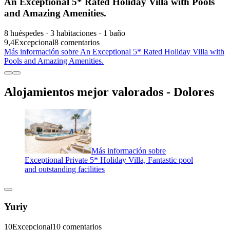
An Exceptional 5* Rated Holiday Villa with Pools
and Amazing Amenities.
8 huéspedes · 3 habitaciones · 1 baño
9,4
Excepcional
8 comentarios
Más información sobre An Exceptional 5* Rated Holiday Villa with
Pools and Amazing Amenities.
Alojamientos mejor valorados - Dolores
Más información sobre
Exceptional Private 5* Holiday Villa, Fantastic pool
and outstanding facilities
Yuriy
10
Excepcional
10 comentarios