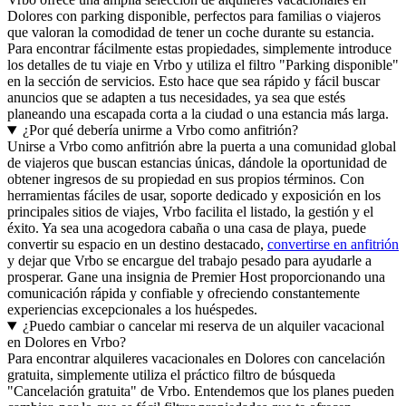
Dolores con parking disponible, perfectos para familias o viajeros
que valoran la comodidad de tener un coche durante su estancia.
Para encontrar fácilmente estas propiedades, simplemente introduce
los detalles de tu viaje en Vrbo y utiliza el filtro "Parking disponible"
en la sección de servicios. Esto hace que sea rápido y fácil buscar
anuncios que se adapten a tus necesidades, ya sea que estés
planeando una escapada corta a la ciudad o una estancia más larga.
¿Por qué debería unirme a Vrbo como anfitrión?
Unirse a Vrbo como anfitrión abre la puerta a una comunidad global
de viajeros que buscan estancias únicas, dándole la oportunidad de
obtener ingresos de su propiedad en sus propios términos. Con
herramientas fáciles de usar, soporte dedicado y exposición en los
principales sitios de viajes, Vrbo facilita el listado, la gestión y el
éxito. Ya sea una acogedora cabaña o una casa de playa, puede
convertir su espacio en un destino destacado,
convertirse en anfitrión
y dejar que Vrbo se encargue del trabajo pesado para ayudarle a
prosperar. Gane una insignia de Premier Host proporcionando una
comunicación rápida y confiable y ofreciendo constantemente
experiencias excepcionales a los huéspedes.
¿Puedo cambiar o cancelar mi reserva de un alquiler vacacional
en Dolores en Vrbo?
Para encontrar alquileres vacacionales en Dolores con cancelación
gratuita, simplemente utiliza el práctico filtro de búsqueda
"Cancelación gratuita" de Vrbo. Entendemos que los planes pueden