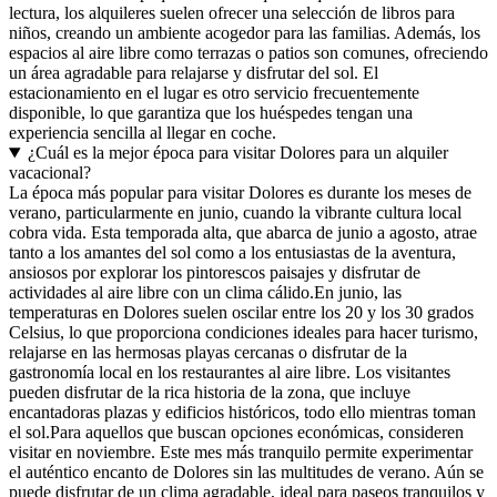
lectura, los alquileres suelen ofrecer una selección de libros para
niños, creando un ambiente acogedor para las familias. Además, los
espacios al aire libre como terrazas o patios son comunes, ofreciendo
un área agradable para relajarse y disfrutar del sol. El
estacionamiento en el lugar es otro servicio frecuentemente
disponible, lo que garantiza que los huéspedes tengan una
experiencia sencilla al llegar en coche.
¿Cuál es la mejor época para visitar Dolores para un alquiler
vacacional?
La época más popular para visitar Dolores es durante los meses de
verano, particularmente en junio, cuando la vibrante cultura local
cobra vida. Esta temporada alta, que abarca de junio a agosto, atrae
tanto a los amantes del sol como a los entusiastas de la aventura,
ansiosos por explorar los pintorescos paisajes y disfrutar de
actividades al aire libre con un clima cálido.En junio, las
temperaturas en Dolores suelen oscilar entre los 20 y los 30 grados
Celsius, lo que proporciona condiciones ideales para hacer turismo,
relajarse en las hermosas playas cercanas o disfrutar de la
gastronomía local en los restaurantes al aire libre. Los visitantes
pueden disfrutar de la rica historia de la zona, que incluye
encantadoras plazas y edificios históricos, todo ello mientras toman
el sol.Para aquellos que buscan opciones económicas, consideren
visitar en noviembre. Este mes más tranquilo permite experimentar
el auténtico encanto de Dolores sin las multitudes de verano. Aún se
puede disfrutar de un clima agradable, ideal para paseos tranquilos y