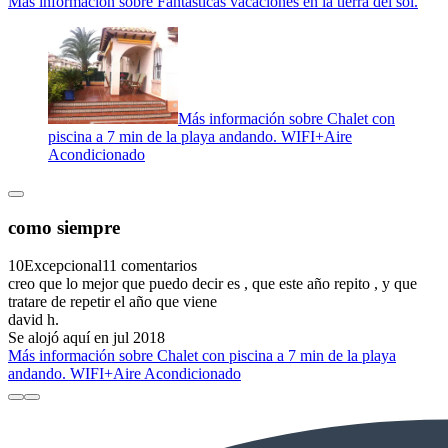
Más información sobre Fantásticas vacaciones en la tierra del sol.
Más información sobre Chalet con
piscina a 7 min de la playa andando. WIFI+Aire
Acondicionado
como siempre
10
Excepcional
11 comentarios
creo que lo mejor que puedo decir es , que este año repito , y que
tratare de repetir el año que viene
david h.
Se alojó aquí en jul 2018
Más información sobre Chalet con piscina a 7 min de la playa
andando. WIFI+Aire Acondicionado