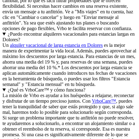
cambiar, por lo que es fácil filtrar propiedades que te ofrecen
flexibilidad. Si necesitas hacer cambios en una reserva existente,
envía un mensaje a tu anfitrión. Ve a "Mis viajes" en tu cuenta, haz
clic en "Cambiar o cancelar" y luego en "Enviar mensaje al
anfitrión". Ya sea que estés ajustando tus planes o buscando
opciones de pago flexibles, Vrbo te facilita reservar con confianza.
¿Puedo encontrar alquileres vacacionales para estancias largas en
Dolores?
Un
alquiler vacacional de larga estancia en Dolores
es la mejor
manera de experimentar la vida local. Además, puedes aprovechar al
máximo los descuentos por larga estancia. Para estancias de un mes,
ahorra una media del 19 % y, para reservas de una semana, puedes
ahorrar una media del 10 %.* Los descuentos por larga estancia se
aplican automáticamente cuando introduces tus fechas de vacaciones
en la herramienta de búsqueda, o puedes usar los filtros "Estancia
semanal" y "Estancia mensual" en tu búsqueda.
¿Qué es VrboCare™ y cómo funciona?
La misión de Vrbo es ayudar a los huéspedes a relajarse, reconectar
y disfrutar de un tiempo precioso juntos. Con
VrboCare™
, puedes
tener la tranquilidad de saber que estás protegido y que, si algo sale
mal, haremos todo lo posible para solucionarlo según corresponda.
Si surge un problema importante que tu anfitrión no puede resolver,
te ayudaremos a solucionarlo, a encontrar un alojamiento similar o a
obtener el reembolso de tu reserva, si corresponde. Esa es nuestra
promesa. Si una casa es significativamente diferente de lo que se