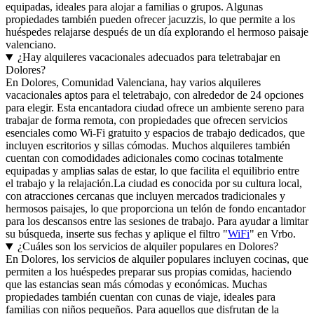
equipadas, ideales para alojar a familias o grupos. Algunas
propiedades también pueden ofrecer jacuzzis, lo que permite a los
huéspedes relajarse después de un día explorando el hermoso paisaje
valenciano.
¿Hay alquileres vacacionales adecuados para teletrabajar en
Dolores?
En Dolores, Comunidad Valenciana, hay varios alquileres
vacacionales aptos para el teletrabajo, con alrededor de 24 opciones
para elegir. Esta encantadora ciudad ofrece un ambiente sereno para
trabajar de forma remota, con propiedades que ofrecen servicios
esenciales como Wi-Fi gratuito y espacios de trabajo dedicados, que
incluyen escritorios y sillas cómodas. Muchos alquileres también
cuentan con comodidades adicionales como cocinas totalmente
equipadas y amplias salas de estar, lo que facilita el equilibrio entre
el trabajo y la relajación.La ciudad es conocida por su cultura local,
con atracciones cercanas que incluyen mercados tradicionales y
hermosos paisajes, lo que proporciona un telón de fondo encantador
para los descansos entre las sesiones de trabajo. Para ayudar a limitar
su búsqueda, inserte sus fechas y aplique el filtro "
WiFi
" en Vrbo.
¿Cuáles son los servicios de alquiler populares en Dolores?
En Dolores, los servicios de alquiler populares incluyen cocinas, que
permiten a los huéspedes preparar sus propias comidas, haciendo
que las estancias sean más cómodas y económicas. Muchas
propiedades también cuentan con cunas de viaje, ideales para
familias con niños pequeños. Para aquellos que disfrutan de la