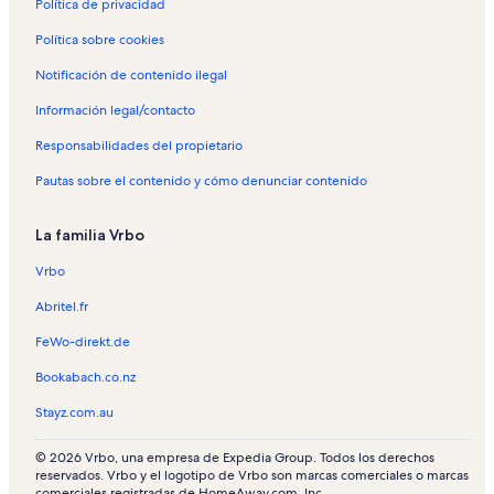
Política de privacidad
Alquileres vacacionales en Parque de Cabecera
Política sobre cookies
Alquileres vacacionales en Patraix
Alquileres vacacionales en Sant Pau
Notificación de contenido ilegal
Alquileres vacacionales en Escultura de la Dama Ibérica
Información legal/contacto
Alquileres vacacionales en Zoológico Bioparc Valencia
Responsabilidades del propietario
Alquileres vacacionales en Soternes
Pautas sobre el contenido y cómo denunciar contenido
Alquileres vacacionales en Xirivella
La familia Vrbo
Alquileres vacacionales en La Presa
Vrbo
Apartamentos en Comunidad Valenciana
Apartamentos en San Antonio de Benagéber
Abritel.fr
Apartamentos en Godella
FeWo-direkt.de
Apartamentos en Mislata
Bookabach.co.nz
Apartamentos en Quart de Poblet
Stayz.com.au
Apartamentos en Torrent
© 2026 Vrbo, una empresa de Expedia Group. Todos los derechos
Apartamentos en Provincia de Valencia
reservados. Vrbo y el logotipo de Vrbo son marcas comerciales o marcas
comerciales registradas de HomeAway.com, Inc.