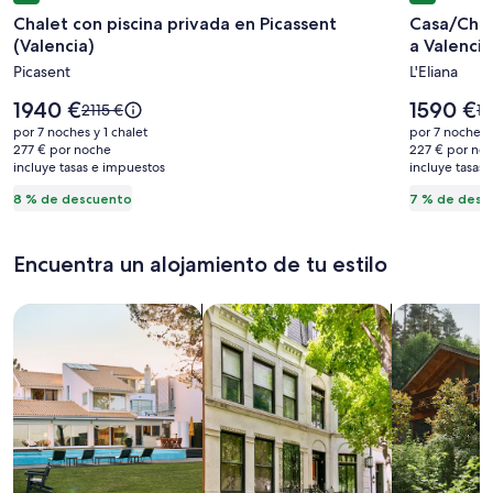
de
de
Chalet con piscina privada en Picassent
Casa/Chale
imágenes
imágene
(Valencia)
a Valencia
de
de
Picasent
L'Eliana
Chalet
Casa/Ch
con
con
El
El
1940 €
1590 €
El
El
2115 €
17
piscina
precio
jardín
precio
precio
pr
por 7 noches y 1 chalet
por 7 noches y
es
es
era
er
privada
277 € por noche
y
227 € por no
de
de
incluye tasas e impuestos
de
incluye tasas
d
en
piscina
1940 €
1590 €
2115 €,
17
8 % de descuento
7 % de desc
Picassent
privado
consulta
co
(Valencia)
junto
más
m
información
in
a
Encuentra un alojamiento de tu estilo
sobre
so
Valencia
la
la
tarifa
tar
Busca casas
Busca apartamentos
Buscar caba
estándar.
es