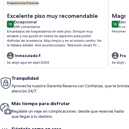
Propietario/a Premium
Más información sobre Centro histórico y Encantador
Más infor
Excelente piso muy recomendable
Magní
excepcional
exce
Excepcional
Exce
10
10
10 de 10
10 de 10
258 comentarios
4 come
(258 comentarios)
(4 c
Encantados de hospedarnos en este piso. Enrique muy
Fenomena
amable y nos ayudó en todos los aspectos para poder
disfrutar de la estancia. Muy limpio y en el mismo centro. No
le faltaba detalle. Aire acondicionado. Televisión smart TV.
Cocina completa. Baño con ducha
.ggrduchady.vventilador..grande.enla.habitaciones
Inmaculada F.
Fran
Se alojó aquí en sept 2024
Se alojó a
Tranquilidad
Aprovecha nuestra Garantía Reserva con Confianza, que te brinda
atención 24/7.
Más tiempo para disfrutar
Regálate un viaje sin complicaciones: desde que reservas hasta
que llegas a tu destino.
Siéntete como en casa