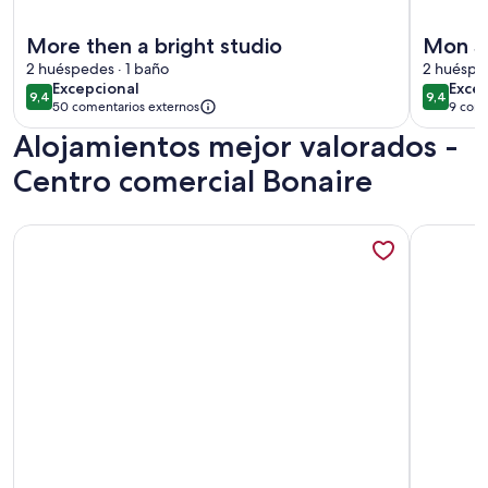
Más información sobre More then a bright studio
Más infor
More then a bright studio
Mon Su
2 huéspedes · 1 baño
2 huésped
excepcional
exce
Excepcional
Exce
9,4
9,4
9,4 de 10
9,4 de 1
50 comentarios externos
9 come
(9 c
Alojamientos mejor valorados -
Centro comercial Bonaire
Más información sobre Centro histórico y Encantador
Más infor