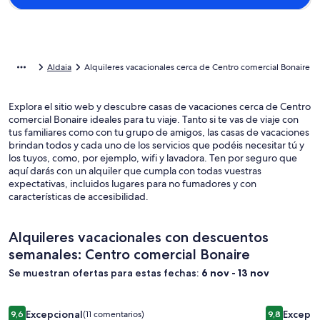
Aldaia
Alquileres vacacionales cerca de Centro comercial Bonaire
Explora el sitio web y descubre casas de vacaciones cerca de Centro
comercial Bonaire ideales para tu viaje. Tanto si te vas de viaje con
tus familiares como con tu grupo de amigos, las casas de vacaciones
brindan todos y cada uno de los servicios que podéis necesitar tú y
los tuyos, como, por ejemplo, wifi y lavadora. Ten por seguro que
aquí darás con un alquiler que cumpla con todas vuestras
expectativas, incluidos lugares para no fumadores y con
características de accesibilidad.
Alquileres vacacionales con descuentos
semanales: Centro comercial Bonaire
Se muestran ofertas para estas fechas:
6 nov - 13 nov
Galería
Chalet con piscina privada en Picassent (Valencia)
Galería
Casa/Chale
Excepcional
Excepci
9,6
(11 comentarios)
9,8
9,6 sobre 10, Excepcional, (11 comentarios)
9,8 sobre 1