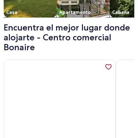
Casa
Apartamento
Cabaña
Encuentra el mejor lugar donde
alojarte - Centro comercial
Bonaire
Más información sobre More then a bright studio
Más infor