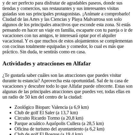
y de ser perfecto para disfrutar de agradables paseos, donde sus
tiendas y comercios, sus restaurantes y sus interesantes visitas
guiadas son sus principales protagonistas. ¡Anímate a comprobarlo!
Ciudad de las Artes y las Ciencias y Playa Malvarrosa son solo
algunos de los principales atractivos que esconde esta zona. Si estás
pensando en hacer un viaje en familia, escaparte con tu pareja o ir de
vacaciones con tus amigos, te interesará optar por el alquiler
vacacional. Y es que muchos de estos alojamientos se complementan
con cocinas totalmente equipadas y comedor, lo cual es más que
práctico. Sin duda, te sentirás como en casa.
Actividades y atracciones en Alfafar
¿Te gustaría saber cuáles son las atracciones que puedes visitar
durante tu estancia? Aprovecha esta oportunidad. Sal de tu casa de
vacaciones y descubre todo lo que Alfafar puede ofrecerte. Estas son
algunas de las principales atracciones que puedes ver, todas ellas en
un radio de 50 km del centro de la ciudad:
Zoológico Bioparc Valencia (a 6,9 km)
Club de golf El Saler (a 13,7 km)
Circuito Ricardo Tormo (a 20,8 km)
Parque acuático Aquópolis Cullera (a 28,5 km)
Oficina de turismo del ayuntamiento (a 6,2 km)
Club de golf El Bosque (a 19,4 km)