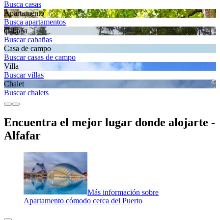
Busca casas
Apartamento
Busca apartamentos
Cabaña
Buscar cabañas
Casa de campo
Buscar casas de campo
Villa
Buscar villas
Chalet
Buscar chalets
Encuentra el mejor lugar donde alojarte -
Alfafar
Más información sobre
Apartamento cómodo cerca del Puerto