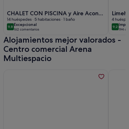
Más información sobre CHALET CON PISCINA y Aire Acond
Más infor
CHALET CON PISCINA y Aire Acond
Limeho
en PLAYA VALENCIA.
14 huéspedes · 5 habitaciones · 1 baño
4 huésped
excepcional
impr
Excepcional
Impr
9,8
9,2
9,8 de 10
9,2 de 1
162 comentarios
194 co
(162 comentarios)
(194
Alojamientos mejor valorados -
Centro comercial Arena
Multiespacio
Más información sobre Centro histórico y Encantador
Más infor