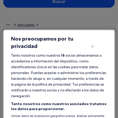
Buscar
Sant Llorenç
Alquileres vacacionales cerca de Centro comercial Arena Multiespacio
Nos preocupamos por tu
Reserva el alquiler de vacaciones privado ideal cerca de Centro
privacidad
comercial Arena Multiespacio. Los alquileres vacacionales brindan
los servicios que tanto tú como tus familiares o amigos necesitaréis,
Tanto nosotros como nuestros
16
socios almacenamos o
como wifi y lavadora. Ten por seguro que aquí darás con un alquiler
accedemos a información del dispositivo, como
que se adapte a lo que buscas, incluidos lugares para no fumadores
identificadores únicos en las cookies para tratar datos
y con características de accesibilidad.
personales. Puedes aceptar o administrar tus preferencias
haciendo clic abajo o, en cualquier momento, a través de
Alquileres vacacionales con descuentos
la página de la política de privacidad. Tus preferencias se
semanales: Centro comercial Arena
notificarán a nuestros socios y no afectarán a los datos de
Multiespacio
navegación.
Se muestran ofertas para estas fechas:
6 nov - 13 nov
Tanto nosotros como nuestros asociados tratamos
los datos para proporcionar:
Galería
Casa/Chalet con jardín y piscina privados junto a Valencia
Galería
Preciosa c
Utilizar datos de localización geográfica precisa. Analizar activamente
Excepcional
Excepci
9,8
(28 comentarios)
10