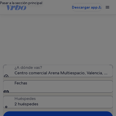
Pasar a la sección principal
Descargar app
Alquileres vacacionales cerca de
Centro comercial Arena
Multiespacio
Hemos encontrado 1.411 alquileres vacacionales:
introduce las fechas para ver la disponibilidad
¿A dónde vas?
Centro comercial Arena Multiespacio, Valencia, Comu
Fechas
Huéspedes
2 huéspedes