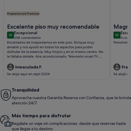
Propietario/a Premium
Más información sobre Centro histórico y Encantador
Más infor
Excelente piso muy recomendable
Magní
excepcional
exce
Excepcional
Exce
10
10
10 de 10
10 de 10
258 comentarios
4 come
(258 comentarios)
(4 c
Encantados de hospedarnos en este piso. Enrique muy
Fenomena
amable y nos ayudó en todos los aspectos para poder
disfrutar de la estancia. Muy limpio y en el mismo centro. No
le faltaba detalle. Aire acondicionado. Televisión smart TV.
Cocina completa. Baño con ducha
.ggrduchady.vventilador..grande.enla.habitaciones
Inmaculada F.
Fran
Se alojó aquí en sept 2024
Se alojó a
Tranquilidad
Aprovecha nuestra Garantía Reserva con Confianza, que te brinda
atención 24/7.
Más tiempo para disfrutar
Regálate un viaje sin complicaciones: desde que reservas hasta
que llegas a tu destino.