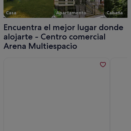
Casa
Apartamento
Cabaña
Encuentra el mejor lugar donde
alojarte - Centro comercial
Arena Multiespacio
Más información sobre CHALET CON PISCINA y Aire Acond
Más infor