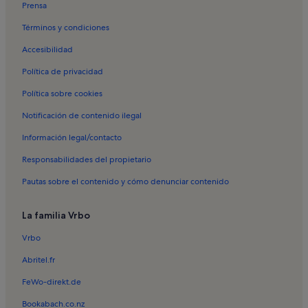
Alquileres vacacionales en Real Monasterio de la Santísima Trinidad
Prensa
Alquileres vacacionales en Torres de Serranos
Términos y condiciones
Alquileres vacacionales en Catedral de Valencia
Accesibilidad
Alquileres vacacionales en La Xerea
Política de privacidad
Alquileres vacacionales en La Zaidía
Política sobre cookies
Alquileres vacacionales en Monasterio de San Miguel de los Reyes
Notificación de contenido ilegal
Alquileres vacacionales en Sant Llorenç
Información legal/contacto
Alquileres vacacionales en Museo Lladró
Responsabilidades del propietario
Alquileres vacacionales en Torrefiel
Pautas sobre el contenido y cómo denunciar contenido
Alquileres vacacionales en Jardines del Real
Alquileres vacacionales en Estadio Ciutat de València
La familia Vrbo
Apartamentos en Comunidad Valenciana
Vrbo
Apartamentos en Alboraya
Abritel.fr
Apartamentos en Mislata
FeWo-direkt.de
Apartamentos en Provincia de Valencia
Bookabach.co.nz