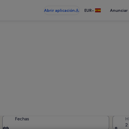
•
Abrir aplicación
EUR
Anunciar
ileres vacacionales en L'Hort
 alquileres vacacionales: introduce
disponibilidad
Fechas
H
2