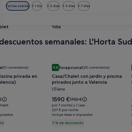
Fechas exactas
± 1 día
± 2 días
± 3 días
± 7 días
let
Silla
blet
Silla
 descuentos semanales: L'Horta Su
v
Capacity 16+3
scina privada en Picassent (Valencia)
Galería
Casa/Chalet con jardín y piscina priva
al
Excepcional
(11 comentarios)
9,8
(28 comentarios)
de
Excepcional, (11 comentarios)
9,8 sobre 10, Excepcional, (28 comentarios)
iscina privada en
Casa/Chalet con jardín y piscina
imágenes
alencia)
privados junto a Valencia
de
L'Eliana
Casa/Chalet
con
El
1590 €
El
€
1702 €
jardín
precio
io
precio
chalet
por 7 noches y 1 casa
es
era
y
227 € por noche
de
mpuestos
incluye tasas e impuestos
de
piscina
1590 €
€,
1702 €,
nto
7 % de descuento
privados
lta
consulta
junto
más