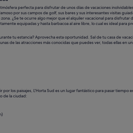
atmósfera perfecta para disfrutar de unos días de vacaciones inolvidabl
amoso por sus campos de golf, sus bares y sus interesantes visitas guiada
 zona. ¿Se te ocurre algo mejor que el alquiler vacacional para disfruta
mente equipadas y hasta barbacoa al aire libre, lo cual es ideal para pr
 durante tu estancia? Aprovecha esta oportunidad. Sal de tu casa de vaca
lgunas de las atracciones más conocidas que puedes ver, todas ellas en un
ucir por los paisajes, L'Horta Sud es un lugar fantástico para pasar tiemp
o de la ciudad:
m)