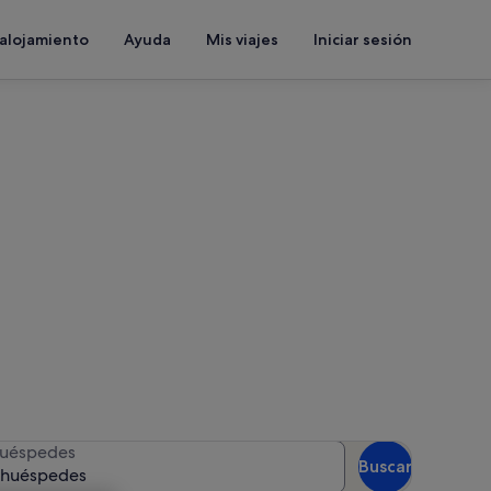
 alojamiento
Ayuda
Mis viajes
Iniciar sesión
a Sud
 las fechas para ver la
uéspedes
Buscar
 huéspedes