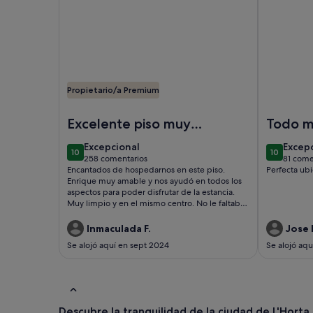
Propietario/a Premium
Imagen de Centro histórico y Encantador
Imagen de 
Excelente piso muy
Todo m
recomendable
excepcional
excep
Excepcional
Excep
10
10
10 de 10
10 de 10
258 comentarios
81 come
(258 comentarios)
(81 c
Encantados de hospedarnos en este piso.
Perfecta ub
Enrique muy amable y nos ayudó en todos los
aspectos para poder disfrutar de la estancia.
Muy limpio y en el mismo centro. No le faltaba
detalle. Aire acondicionado. Televisión smart TV.
Cocina completa. Baño con ducha
Inmaculada F.
Jose 
.ggrduchady.vventilador..grande.enla.habitaciones
Se alojó aquí en sept 2024
Se alojó aq
Descubre la tranquilidad de la ciudad de L'Horta