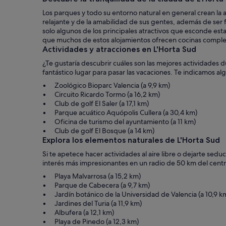
Los parques y todo su entorno natural en general crean la 
relajante y de la amabilidad de sus gentes, además de ser f
solo algunos de los principales atractivos que esconde esta
que muchos de estos alojamientos ofrecen cocinas completa
Actividades y atracciones en L'Horta Sud
¿Te gustaría descubrir cuáles son las mejores actividades
fantástico lugar para pasar las vacaciones. Te indicamos a
Zoológico Bioparc Valencia (a 9,9 km)
Circuito Ricardo Tormo (a 16,2 km)
Club de golf El Saler (a 17,1 km)
Parque acuático Aquópolis Cullera (a 30,4 km)
Oficina de turismo del ayuntamiento (a 11 km)
Club de golf El Bosque (a 14 km)
Explora los elementos naturales de L'Horta Sud
Si te apetece hacer actividades al aire libre o dejarte sed
interés más impresionantes en un radio de 50 km del centr
Playa Malvarrosa (a 15,2 km)
Parque de Cabecera (a 9,7 km)
Jardín botánico de la Universidad de Valencia (a 10,9 k
Jardines del Turia (a 11,9 km)
Albufera (a 12,1 km)
Playa de Pinedo (a 12,3 km)