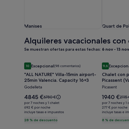
Manises
Quart de Pob
Manises
Quart de Po
Alquileres vacacionales con
Se muestran ofertas para estas fechas:
6 nov - 13 no
Galería
"ALL NATURE" Villa-15min airport-25min Valencia. 
Galería
Chalet con pi
Excepcional
Excepcion
10
(98 comentarios)
9,6
de
de
10 sobre 10, Excepcional, (98 comentarios)
9,6 sobre 10, 
"ALL NATURE" Villa-15min airport-
Chalet con p
imágenes
imágenes
25min Valencia. Capacity 16+3
Picassent (V
de
de
Godelleta
Picasent
"ALL
Chalet
NATURE"
con
El
El
4845 €
1940 €
El
El
6780 €
2115 
Villa-
precio
piscina
precio
precio
prec
por 7 noches y 1 chalet
por 7 noches y 1 
es
es
era
era
15min
692 € por noche
privada
277 € por noche
de
de
incluye tasas e impuestos
de
incluye tasas e i
de
airport-
en
4845 €
1940 €
6780 €,
2115 
28 % de descuento
8 % de descue
25min
Picassent
consulta
consu
Valencia.
(Valencia)
más
más