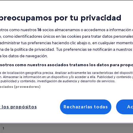
Calendario
preocupamos por tu privacidad
Tus
agosto de 2026
se
meses
otros como nuestros
16
socios almacenamos o accedemos a información 
actuales
o, como identificadores únicos en las cookies para tratar datos personal
son
lunes
martes
miércoles
jueves
viernes
sábado
domingo
lunes
m
lun.
mar.
mié.
jue.
vie.
sáb.
dom.
lun.
mar.
administrar tus preferencias haciendo clic abajo o, en cualquier momento
August
na de la política de privacidad. Tus preferencias se notificarán a nuestros
de
a los datos de navegación.
2026
1
1
2
2
na
Provincia de Valencia
L'Horta Sud
y
sotros como nuestros asociados tratamos los datos para propo
September
s de localización geográfica precisa. Analizar activamente las características del disposit
3
4
5
6
7
8
7
8
9
9
'Horta Sud, entre otros alquileres vacacionales, ¡y elige el sitio perfecto
de
ón. Almacenar la información en un dispositivo y/o acceder a ella. Publicidad y contenido
 con tu mascota, tendréis a vuestro alcance todos los servicios que os pod
publicidad y contenido, investigación de audiencia y desarrollo de servicios.
2026.
aquí hallarás uno que se adapte a tus preferencias, incluidas opciones d
sociados (proveedores)
10
11
12
13
14
15
14
15
1
16
rta Sud
17
18
19
20
21
22
21
22
2
23
 los propósitos
Rechazarlas todas
A
let
Silla
24
25
26
27
28
29
28
29
3
30
31