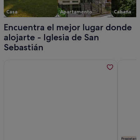
Casa
Apartamento
Cabaña
Encuentra el mejor lugar donde
alojarte - Iglesia de San
Sebastián
Más información sobre Apartamento Aquamarina con vistas al 
Más inform
Propietario