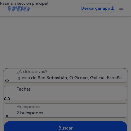
Pasar a la sección principal
Descargar app
Alquileres vacacionales cerca de
Iglesia de San Sebastián
Hemos encontrado 1.123 alquileres vacacionales:
introduce las fechas para ver la disponibilidad
¿A dónde vas?
Iglesia de San Sebastián, O Grove, Galicia, España
Fechas
Huéspedes
2 huéspedes
Buscar