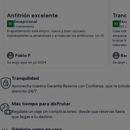
Más información sobre Apartamento a 150m de playa
Más infor
Anfitrión excelente
Tranqu
excepcional
exce
Excepcional
natura
Exce
10
10
10 de 10
10 de 10
1 comentario
30 co
(1 comentario)
(30 
El apartamento está limpio, nuevo y bien ubicado.
Casa rústi
Sobresaliente la amabilidad y el trato de los anfitriones. Un 10.
emparrado p
buscas tran
naturaleza)
muy buen 
en la descr
Pablo P.
Ram
días). Solo
Se alojó aquí en jul 2024
Se alojó aq
empinada p
barandilla.
Tranquilidad
Aprovecha nuestra Garantía Reserva con Confianza, que te brinda
atención 24/7.
Más tiempo para disfrutar
Regálate un viaje sin complicaciones: desde que reservas hasta
que llegas a tu destino.
Siéntete como en casa