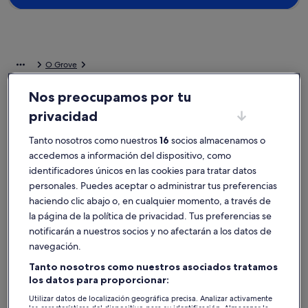
O Grove
Alquileres vacacionales cerca de Iglesia de San Sebastián
Nos preocupamos por tu
Elige la casa de vacaciones privada ideal cerca de Iglesia de San
privacidad
Sebastián. Las casas de vacaciones disponen de todos los servicios
que tanto tú como tus familiares o amigos necesitaréis, como wifi y
Tanto nosotros como nuestros
16
socios almacenamos o
aire acondicionado. No importa el tipo de alojamiento que estés
accedemos a información del dispositivo, como
buscando: ten por seguro que aquí darás con uno que se adapte a
identificadores únicos en las cookies para tratar datos
tus preferencias, incluidas opciones de accesibilidad y para no
personales. Puedes aceptar o administrar tus preferencias
fumadores.
haciendo clic abajo o, en cualquier momento, a través de
la página de la política de privacidad. Tus preferencias se
Alquileres vacacionales con descuentos
notificarán a nuestros socios y no afectarán a los datos de
semanales: Iglesia de San Sebastián
navegación.
Se muestran ofertas para estas fechas:
6 nov - 13 nov
Tanto nosotros como nuestros asociados tratamos
los datos para proporcionar:
Galería
Casa rural en Cuntis para 8 personas.
Galería
Una de dos
Utilizar datos de localización geográfica precisa. Analizar activamente
Excelente
Excepci
8,6
(8 comentarios)
10
de
de
8,6 sobre 10, Excelente, (8 comentarios)
10 sobre 10
las características del dispositivo para su identificación. Almacenar la