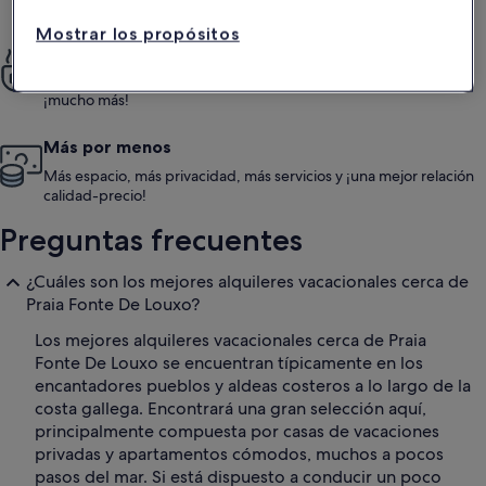
que llegas a tu destino.
Mostrar los propósitos
Siéntete como en casa
Disfruta de cocinas totalmente equipadas, piscinas, terrazas y
¡mucho más!
Más por menos
Más espacio, más privacidad, más servicios y ¡una mejor relación
calidad-precio!
Preguntas frecuentes
¿Cuáles son los mejores alquileres vacacionales cerca de
Praia Fonte De Louxo?
Los mejores alquileres vacacionales cerca de Praia
Fonte De Louxo se encuentran típicamente en los
encantadores pueblos y aldeas costeros a lo largo de la
costa gallega. Encontrará una gran selección aquí,
principalmente compuesta por casas de vacaciones
privadas y apartamentos cómodos, muchos a pocos
pasos del mar. Si está dispuesto a conducir un poco