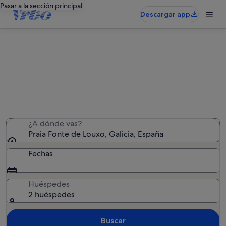
Pasar a la sección principal
Descargar app
Alquileres vacacionales cerca de
Praia Fonte de Louxo
Hemos encontrado 577 alquileres vacacionales:
introduce las fechas para ver la disponibilidad
¿A dónde vas?
Praia Fonte de Louxo, Galicia, España
Fechas
Huéspedes
2 huéspedes
Buscar