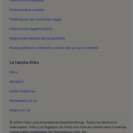
Política de privacidad
Alquileres vacacionales en Virxe das Mareas
Política sobre cookies
Alquileres vacacionales en Torre de San Sadurniño
Notificación de contenido ilegal
Alquileres vacacionales en Praia de Porto Meloxo
Información legal/contacto
Alquileres vacacionales en Praia da Lavageira
Responsabilidades del propietario
Alquileres vacacionales en Praia da Mourisca
Pautas sobre el contenido y cómo denunciar contenido
Alquileres vacacionales en Praia de Confin
Alquileres vacacionales en Praia de Rons
La familia Vrbo
Apartamentos en Illa de Arousa
Vrbo
Apartamentos en Cambados
Abritel.fr
Apartamentos en Isla de La Toja
FeWo-direkt.de
Apartamentos en Meaño
Bookabach.co.nz
Apartamentos en Playa de la Lanzada
Stayz.com.au
Apartamentos en Portonovo
Apartamentos en San Vicente do Grove
© 2026 Vrbo, una empresa de Expedia Group. Todos los derechos
reservados. Vrbo y el logotipo de Vrbo son marcas comerciales o marcas
Apartamentos en Sanxenxo
comerciales registradas de HomeAway.com, Inc.