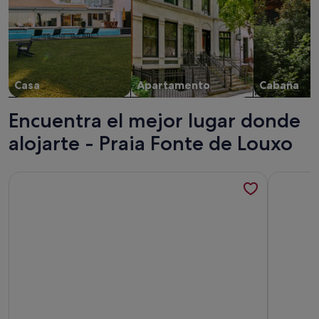
Casa
Apartamento
Cabaña
Encuentra el mejor lugar donde
alojarte - Praia Fonte de Louxo
Más información sobre Apartamento Aquamarina con vistas al 
Más inform