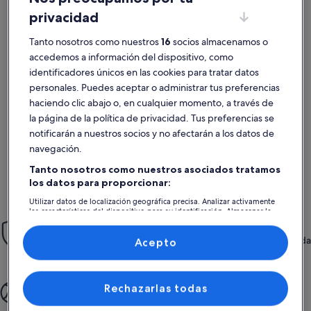
privacidad
Tanto nosotros como nuestros
16
socios almacenamos o
accedemos a información del dispositivo, como
Más información sobre Apartamento Arosa junto al mar
Más infor
genial
Una ex
identificadores únicos en las cookies para tratar datos
excepcional
exce
Excepcional
Exce
personales. Puedes aceptar o administrar tus preferencias
10
10
10 de 10
10 de 10
1 comentario
7 come
haciendo clic abajo o, en cualquier momento, a través de
(1 comentario)
(7 c
todo muy bien
La casa es
la página de la política de privacidad. Tus preferencias se
como la li
atenta.
notificarán a nuestros socios y no afectarán a los datos de
navegación.
juan manuel n.
Alfr
Tanto nosotros como nuestros asociados tratamos
los datos para proporcionar:
Se alojó aquí en jul 2025
Se alojó a
Utilizar datos de localización geográfica precisa. Analizar activamente
las características del dispositivo para su identificación. Almacenar la
Tranquilidad
información en un dispositivo y/o acceder a ella. Publicidad y
contenido personalizados, medición de publicidad y contenido,
Aprovecha nuestra Garantía Reserva con Confianza, que te brinda
investigación de audiencia y desarrollo de servicios.
Acepto
atención 24/7.
Lista de asociados (proveedores)
Más tiempo para disfrutar
Rechazarlas todas
Regálate un viaje sin complicaciones: desde que reservas hasta