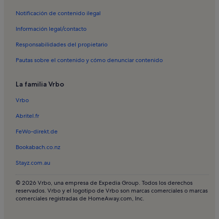
Alquileres vacacionales en Los Delfines
Notificación de contenido ilegal
Alquileres vacacionales en Sa Caleta
Información legal/contacto
Alquileres vacacionales en Son Blanc
Responsabilidades del propietario
Alquileres vacacionales en Son Carrió
Pautas sobre el contenido y cómo denunciar contenido
Alquileres vacacionales en Sa Torre del Ram
Alquileres vacacionales en Tres Alquerías
La familia Vrbo
Apartamentos en Alaior
Vrbo
Apartamentos en Cala Blanca
Abritel.fr
Apartamentos en Cala en Blanes
FeWo-direkt.de
Apartamentos en Cala Galdana
Bookabach.co.nz
Apartamentos en Cala Morell
Stayz.com.au
Apartamentos en Cala Santandria
Apartamentos en Cala'n Bosch
© 2026 Vrbo, una empresa de Expedia Group. Todos los derechos
reservados. Vrbo y el logotipo de Vrbo son marcas comerciales o marcas
Apartamentos en Ciudadela de Menorca
comerciales registradas de HomeAway.com, Inc.
Apartamentos en Cala Turqueta