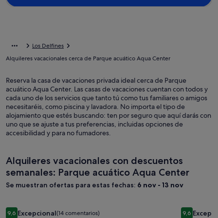
Los Delfines
Alquileres vacacionales cerca de Parque acuático Aqua Center
Reserva la casa de vacaciones privada ideal cerca de Parque
acuático Aqua Center. Las casas de vacaciones cuentan con todos y
cada uno de los servicios que tanto tú como tus familiares o amigos
necesitaréis, como piscina y lavadora. No importa el tipo de
alojamiento que estés buscando: ten por seguro que aquí darás con
uno que se ajuste a tus preferencias, incluidas opciones de
accesibilidad y para no fumadores.
Alquileres vacacionales con descuentos
semanales: Parque acuático Aqua Center
Se muestran ofertas para estas fechas:
6 nov - 13 nov
Galería
Beautiful apartment near the beach ( Julieta 5)
Galería
Apartment
Excepcional
Excepci
9,6
(14 comentarios)
9,6
de
de
9,6 sobre 10, Excepcional, (14 comentarios)
9,6 sobre 1