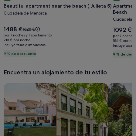
Beautiful apartment near the beach ( Julieta 5)
Apartment
imágenes
imágene
Beach
de
Ciudadela de Menorca
de
Ciudadela 
Beautiful
Apartme
apartment
Complet
El
1488 €
El
El
1092 €
1628 €
El
12
precio
near
Renovat
precio
precio
pr
por 7 noches y 1 apartamento
por 7 noches 
es
es
era
213 € por noche
er
the
Close
156 € por no
de
de
incluye tasas e impuestos
de
incluye tasas
d
beach
to
1488 €
1092 €
1628 €,
12
9 % de descuento
9 % de desc
(
the
consulta
co
más
Julieta
Beach
m
información
in
5)
Encuentra un alojamiento de tu estilo
sobre
so
la
la
tarifa
tar
Busca casas
Busca apartamentos
Buscar caba
estándar.
es