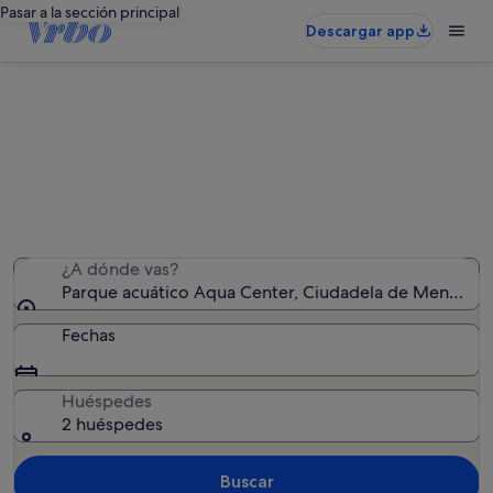
Pasar a la sección principal
Descargar app
Alquileres vacacionales cerca de
Parque acuático Aqua Center
Hemos encontrado 1.342 alquileres vacacionales:
introduce las fechas para ver la disponibilidad
¿A dónde vas?
Parque acuático Aqua Center, Ciudadela de Menorca, I
Fechas
Huéspedes
2 huéspedes
Buscar