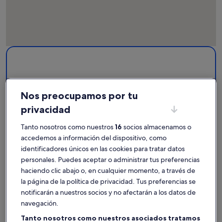
Mapa
Más información sobre Parque acuático Aqua Center. Se abr
con
las
atracciones
Nos preocupamos por tu
1
privacidad
Tanto nosotros como nuestros
16
socios almacenamos o
accedemos a información del dispositivo, como
identificadores únicos en las cookies para tratar datos
personales. Puedes aceptar o administrar tus preferencias
haciendo clic abajo o, en cualquier momento, a través de
Parque acuático Aqua Center
la página de la política de privacidad. Tus preferencias se
notificarán a nuestros socios y no afectarán a los datos de
Encuentra el mejor lugar donde
navegación.
alojarte - Parque acuático Aqua
Tanto nosotros como nuestros asociados tratamos