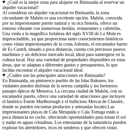
¿Cuál es la mejor zona para alojarse en Binissaida al reservar un
alquiler vacacional?
Al considerar un alquiler vacacional en Binissaida, la zona
circundante de Mahón es una excelente opción. Mahón, conocida
por su impresionante puerto natural y su rica historia, ofrece un
entorno vibrante con numerosas tiendas, restaurantes y cafeterías.
Una visita a la magnífica fortaleza del siglo XVIII de La Mola es
imprescindible, ya que proporciona tanto conocimientos históricos
como vistas impresionantes de la costa.Además, el encantador barrio
de Es Castell, situado a poca distancia, cuenta con preciosos paseos
marítimos y un delicioso mercado local, ideal para sumergirse en la
cultura local. Hay una variedad de propiedades disponibles en estas
áreas, que se adaptan a diferentes gustos y presupuestos, lo que
facilita encontrar el alquiler vacacional ideal.
¿Cuáles son las principales atracciones en Binissaida?
En Binissaida, un pintoresco pueblo de las Islas Baleares, los
visitantes pueden disfrutar de la serena campiña y los hermosos
paisajes típicos de Menorca. La cercana ciudad de Mahón, con su
encantador puerto, ofrece una variedad de atracciones que incluyen
el histórico Fuerte Marlborough y el bullicioso Mercat de Claustre,
donde se pueden encontrar productos y artesanías locales.Las
impresionantes playas de Cala Mesquida y Cala Tortuga están a
poca distancia en coche, ofreciendo oportunidades para tomar el sol
y nadar en aguas cristalinas. Los entusiastas de la naturaleza pueden
explorar los alrededores, ricos en senderos y que ofrecen vistas