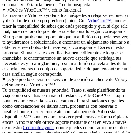
semanal" y "Estancia mensual" en tu búsqueda.
¿Qué es VrboCare™ y cómo funciona?
La misión de Vrbo es ayudar a los huéspedes a relajarse, reconectar
y disfrutar de un tiempo precioso juntos. Con
VrboCare™
, puedes
tener la tranquilidad de saber que estás protegido y que, si algo sale
mal, haremos todo lo posible para solucionarlo según corresponda.
Si surge un problema importante que tu anfitrión no puede resolver,
te ayudaremos a solucionarlo, a encontrar un alojamiento similar o a
obtener el reembolso de tu reserva, si corresponde. Esa es nuestra
promesa. Si una casa es significativamente diferente de lo que se
anunciaba, te encontraremos un nuevo espacio que satisfaga tus
necesidades y lo arreglaremos, o si un anfitrión cancela antes de tu
estancia, tendrás un equipo de soporte dedicado para encontrarte una
casa similar, según corresponda.
¿Qué puedo esperar del servicio de atención al cliente de Vrbo y
del soporte de VrboCare™?
Tu tranquilidad es nuestra prioridad. Tanto si estás planificando tu
viaje como si ya has terminado tu estancia, VrboCare™ está aquí
para ayudarte en cada paso del camino. Para situaciones urgentes
como cancelaciones de última hora, problemas con reservas o
posible fraude, el servicio de atención al cliente de Vrbo está
disponible 24/7 para ayudar a resolver problemas de forma rápida y
eficaz. Vrbo también ofrece soporte mediante chat en vivo a través
de nuestro
Centro de ayuda
, donde puedes encontrar recursos útiles
sobre reservas, pagos, administración de propiedades y seguridad, lo