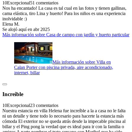
10
Excepcional
51 comentarios
Nos ha encantado! La casa es tal cual en las fotos y tienen gallinas,
cama elástica, tiro Lina y huerto! Para los niños es una experiencia
inolvidable :)
Elena M.
Se alojó aquí en abr 2025
Más información sobre Casa de campo con jardín y huerto particular
Más información sobre Villa en
Calan Porter con piscina privada, aire acondicionado,
internet, billar
Increible
10
Excepcional
23 comentarios
Nuestra estancia en villa Helena fue increíble a la a casa no le falta
ni un detalle y tiene todo lo necesario para hacerte la estancia más
cómoda El exterior no se queda atrás desde la impecable piscina al
billar y el Ping pong la verdad que es ideal para ir con la familia o
amigos A parte nombrar el trato cercano con Maribel que ha sido