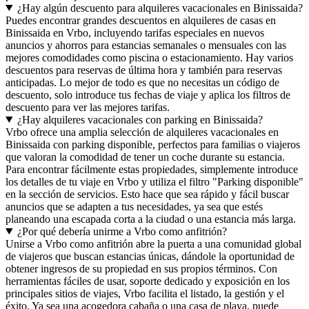
¿Hay algún descuento para alquileres vacacionales en Binissaida?
Puedes encontrar grandes descuentos en alquileres de casas en
Binissaida en Vrbo, incluyendo tarifas especiales en nuevos
anuncios y ahorros para estancias semanales o mensuales con las
mejores comodidades como piscina o estacionamiento. Hay varios
descuentos para reservas de última hora y también para reservas
anticipadas. Lo mejor de todo es que no necesitas un código de
descuento, solo introduce tus fechas de viaje y aplica los filtros de
descuento para ver las mejores tarifas.
¿Hay alquileres vacacionales con parking en Binissaida?
Vrbo ofrece una amplia selección de alquileres vacacionales en
Binissaida con parking disponible, perfectos para familias o viajeros
que valoran la comodidad de tener un coche durante su estancia.
Para encontrar fácilmente estas propiedades, simplemente introduce
los detalles de tu viaje en Vrbo y utiliza el filtro "Parking disponible"
en la sección de servicios. Esto hace que sea rápido y fácil buscar
anuncios que se adapten a tus necesidades, ya sea que estés
planeando una escapada corta a la ciudad o una estancia más larga.
¿Por qué debería unirme a Vrbo como anfitrión?
Unirse a Vrbo como anfitrión abre la puerta a una comunidad global
de viajeros que buscan estancias únicas, dándole la oportunidad de
obtener ingresos de su propiedad en sus propios términos. Con
herramientas fáciles de usar, soporte dedicado y exposición en los
principales sitios de viajes, Vrbo facilita el listado, la gestión y el
éxito. Ya sea una acogedora cabaña o una casa de playa, puede