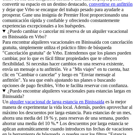
convertir su espacio en un destino destacado,
convertirse en anfitrión
y dejar que Vrbo se encargue del trabajo pesado para ayudarle a
prosperar. Gane una insignia de Premier Host proporcionando una
comunicación rápida y confiable y ofreciendo constantemente
experiencias excepcionales a los huéspedes.
¿Puedo cambiar o cancelar mi reserva de un alquiler vacacional
en Binissaida en Vrbo?
Para encontrar alquileres vacacionales en Binissaida con cancelación
gratuita, simplemente utiliza el práctico filtro de búsqueda
"Cancelación gratuita" de Vrbo. Entendemos que los planes pueden
cambiar, por lo que es fácil filtrar propiedades que te ofrecen
flexibilidad. Si necesitas hacer cambios en una reserva existente,
envía un mensaje a tu anfitrión. Ve a "Mis viajes" en tu cuenta, haz
clic en "Cambiar o cancelar" y luego en "Enviar mensaje al
anfitrión". Ya sea que estés ajustando tus planes o buscando
opciones de pago flexibles, Vrbo te facilita reservar con confianza.
¿Puedo encontrar alquileres vacacionales para estancias largas en
Binissaida?
Un
alquiler vacacional de larga estancia en Binissaida
es la mejor
manera de experimentar la vida local. Además, puedes aprovechar al
máximo los descuentos por larga estancia. Para estancias de un mes,
ahorra una media del 19 % y, para reservas de una semana, puedes
ahorrar una media del 10 %.* Los descuentos por larga estancia se
aplican automáticamente cuando introduces tus fechas de vacaciones
en la herramienta de búsqueda, o puedes usar los filtros "Estancia