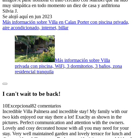
muy simpática en todo momento un diez de casa y anfitriona
Silvia J.
Se alojó aquí en jun 2023
Más información sobre Villa en Calan Porter con piscina privada,
aire acondicionado, internet, billar
Más información sobre Villa
privada con piscina, WiFi, 3 dormitorios, 3 baños, zona
residencial tranquila
I can't wait to be back!
10
Excepcional
82 comentarios
Incredible Villa Palmera and incredible stay! My family with our
two kids enjoyed our stay there a lot! Exaclty as shown in the
pictures. Perfect communication and attention with the owners.
Lovely and cosy decorated house with all you may need for your
stay. Very well maintained garden and lovely terrace for lunch and