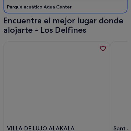
Parque acuático Aqua Center
Encuentra el mejor lugar donde
alojarte - Los Delfines
Más información sobre VILLA DE LUJO ALAKALA
Más infor
Más información sobre VILLA DE LUJO ALAKALA
Más infor
VILLA DE LUJO ALAKALA
Sant J