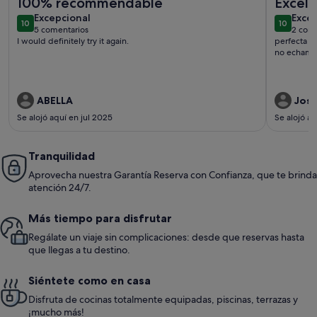
100% recommendable
Excele
excepcional
exce
Excepcional
Exce
10
10
10 de 10
10 de 10
5 comentarios
2 come
(5 comentarios)
(2 c
I would definitely try it again.
perfecta c
no echamos
ABELLA
Jose
Se alojó aquí en jul 2025
Se alojó a
Tranquilidad
Aprovecha nuestra Garantía Reserva con Confianza, que te brinda
atención 24/7.
Más tiempo para disfrutar
Regálate un viaje sin complicaciones: desde que reservas hasta
que llegas a tu destino.
Siéntete como en casa
Disfruta de cocinas totalmente equipadas, piscinas, terrazas y
¡mucho más!