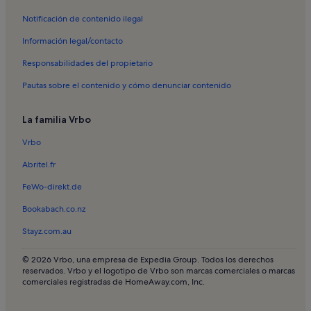
Alquileres vacacionales en Sa Platja Petita
Notificación de contenido ilegal
Alquileres vacacionales en Sa Caleta
Información legal/contacto
Alquileres vacacionales en Son Blanc
Responsabilidades del propietario
Alquileres vacacionales en Son Carrió
Pautas sobre el contenido y cómo denunciar contenido
Alquileres vacacionales en Sa Torre del Ram
Alquileres vacacionales en Tres Alquerías
La familia Vrbo
Apartamentos en Alaior
Vrbo
Apartamentos en Cala Blanca
Abritel.fr
Apartamentos en Cala en Blanes
FeWo-direkt.de
Apartamentos en Cala Galdana
Bookabach.co.nz
Apartamentos en Cala Morell
Stayz.com.au
Apartamentos en Cala Santandria
Apartamentos en Cala'n Bosch
© 2026 Vrbo, una empresa de Expedia Group. Todos los derechos
reservados. Vrbo y el logotipo de Vrbo son marcas comerciales o marcas
Apartamentos en Ciudadela de Menorca
comerciales registradas de HomeAway.com, Inc.
Apartamentos en Cala Turqueta