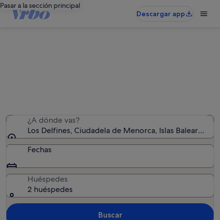
Pasar a la sección principal
Descargar app
Alquileres vacacionales en Los
Delfines
Hemos encontrado 214 alquileres vacacionales:
introduce las fechas para ver la disponibilidad
¿A dónde vas?
Los Delfines, Ciudadela de Menorca, Islas Baleares, E
Fechas
Huéspedes
2 huéspedes
Buscar