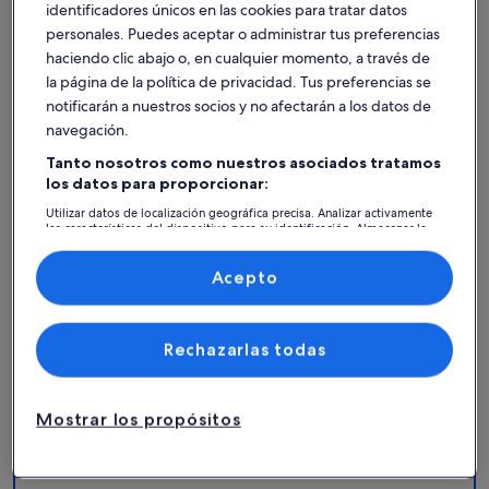
identificadores únicos en las cookies para tratar datos
personales. Puedes aceptar o administrar tus preferencias
haciendo clic abajo o, en cualquier momento, a través de
la página de la política de privacidad. Tus preferencias se
notificarán a nuestros socios y no afectarán a los datos de
navegación.
Tanto nosotros como nuestros asociados tratamos
los datos para proporcionar:
Utilizar datos de localización geográfica precisa. Analizar activamente
las características del dispositivo para su identificación. Almacenar la
Mapa
Más información sobre Parque acuático Aqua Center. Se abr
información en un dispositivo y/o acceder a ella. Publicidad y
contenido personalizados, medición de publicidad y contenido,
con
investigación de audiencia y desarrollo de servicios.
Acepto
las
Lista de asociados (proveedores)
atracciones
Rechazarlas todas
1
Mostrar los propósitos