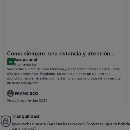
Más información sobre En primera linea y con piscina en For
Como siempre, una estancia y atención
excepcional
magníficas
Excepcional
10
10 de 10
3 comentarios
(3 comentarios)
Soy asiduo cliente de Som Menorca y los apartamentos Es Castell. Cada
año se superan más. Excelente. Se echa de menos un split de aire
acondicionado en el salón cocina. Las horas mas calurosas del día resultan
un tanto agobiantes.
FRANCISCO
Se alojó aquí en jun 2025
Tranquilidad
Aprovecha nuestra Garantía Reserva con Confianza, que te brinda
atención 24/7.