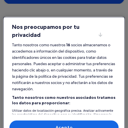
Nos preocupamos por tu
Mercadal
Alquileres vacacionales cerca de Caló Verd
privacidad
Explora la página web y descubre alquileres de vacaciones privados
Tanto nosotros como nuestros
16
socios almacenamos o
en los alrededores de Caló Verd que se convertirán en tu hogar por
accedemos a información del dispositivo, como
unos días. Tanto si viajas con amigos como con familiares o incluso
identificadores únicos en las cookies para tratar datos
con mascotas, los alquileres vacacionales brindan todos los servicios
que necesitaréis durante esos días fuera, como, por ejemplo, jardín
personales. Puedes aceptar o administrar tus preferencias
y wifi. Aquí darás con un alquiler que se adapte a lo que buscas,
haciendo clic abajo o, en cualquier momento, a través de
incluidos lugares para no fumadores y con características de
la página de la política de privacidad. Tus preferencias se
accesibilidad.
notificarán a nuestros socios y no afectarán a los datos de
navegación.
Tanto nosotros como nuestros asociados tratamos
Encuentra un alojamiento de tu estilo
los datos para proporcionar:
Utilizar datos de localización geográfica precisa. Analizar activamente
Busca casas
Busca apartamentos
Buscar caba
las características del dispositivo para su identificación. Almacenar la
información en un dispositivo y/o acceder a ella. Publicidad y
contenido personalizados, medición de publicidad y contenido,
investigación de audiencia y desarrollo de servicios.
Acepto