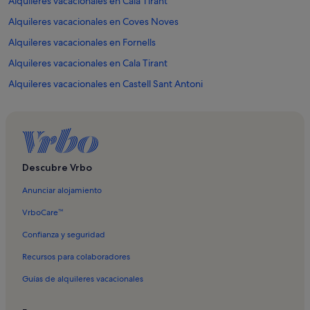
Alquileres vacacionales en Cala Tirant
Alquileres vacacionales en Coves Noves
Alquileres vacacionales en Fornells
Alquileres vacacionales en Cala Tirant
Alquileres vacacionales en Castell Sant Antoni
Alquileres vacacionales en Puerto de Fornells
Alquileres vacacionales en Torre de Fornells
Alquileres vacacionales en Cala en Brut
Alquileres vacacionales en Menorca
Descubre Vrbo
Alquileres vacacionales en Cala Cabra Salada
Anunciar alojamiento
Alquileres vacacionales en Cala en Tosqueta
VrboCare™
Alquileres vacacionales en Cala Pudenta
Confianza y seguridad
Alquileres vacacionales en Cala Rotja
Recursos para colaboradores
Alquileres vacacionales en En Peuada
Guías de alquileres vacacionales
Alquileres vacacionales en es Pou de s'Albufereta