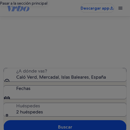
Pasar a la sección principal
Descargar app
Alquileres vacacionales cerca de
Caló Verd
Hemos encontrado 462 alquileres vacacionales:
introduce las fechas para ver la disponibilidad
¿A dónde vas?
Caló Verd, Mercadal, Islas Baleares, España
Fechas
Huéspedes
2 huéspedes
Buscar