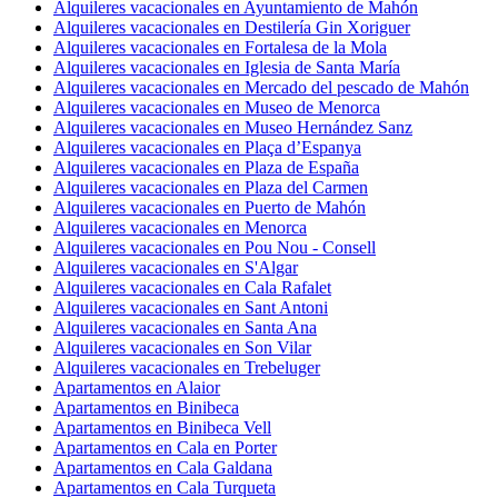
Alquileres vacacionales en Ayuntamiento de Mahón
Alquileres vacacionales en Destilería Gin Xoriguer
Alquileres vacacionales en Fortalesa de la Mola
Alquileres vacacionales en Iglesia de Santa María
Alquileres vacacionales en Mercado del pescado de Mahón
Alquileres vacacionales en Museo de Menorca
Alquileres vacacionales en Museo Hernández Sanz
Alquileres vacacionales en Plaça d’Espanya
Alquileres vacacionales en Plaza de España
Alquileres vacacionales en Plaza del Carmen
Alquileres vacacionales en Puerto de Mahón
Alquileres vacacionales en Menorca
Alquileres vacacionales en Pou Nou - Consell
Alquileres vacacionales en S'Algar
Alquileres vacacionales en Cala Rafalet
Alquileres vacacionales en Sant Antoni
Alquileres vacacionales en Santa Ana
Alquileres vacacionales en Son Vilar
Alquileres vacacionales en Trebeluger
Apartamentos en Alaior
Apartamentos en Binibeca
Apartamentos en Binibeca Vell
Apartamentos en Cala en Porter
Apartamentos en Cala Galdana
Apartamentos en Cala Turqueta