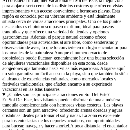
Al considerar un alquiler vacacional en Sol del Este, la mejor zona
para alojarse sería cerca de los distritos costeros que ofrecen vistas
impresionantes y un acceso conveniente a hermosas playas. Esta
región es conocida por su vibrante ambiente y está idealmente
situada cerca de varias atracciones principales. Uno de los puntos
destacados es el pintoresco paseo marítimo, ideal para paseos
tranquilos y que ofrece una variedad de tiendas y opciones
gastronómicas. Además, el parque natural cercano ofrece
oportunidades para actividades al aire libre, como senderismo y
observación de aves, lo que lo convierte en un lugar encantador para
los amantes de la naturaleza.Aunque el número exacto de
propiedades puede fluctuar, generalmente hay una buena selección
de alquileres vacacionales disponibles en esta zona, desde
acogedores apartamentos hasta villas más espaciosas. Alojarse aquí
no solo garantiza un fácil acceso a la playa, sino que también lo sitúa
al alcance de experiencias culturales, como mercados locales y
festivales tradicionales, que añaden encanto a su experiencia
vacacional en las Islas Baleares.
¿Cuáles son las principales atracciones en Sol Del Este?
En Sol Del Este, los visitantes pueden disfrutar de una atmósfera
tranquila complementada con hermosas vistas costeras. Las playas
cercanas son un gran atractivo, ofreciendo arenas doradas y aguas
cristalinas ideales para tomar el sol y nadar. La zona es excelente
para los entusiastas de los deportes acuáticos, con oportunidades
para bucear, navegar y hacer snorkel.A poca distancia, el encantador