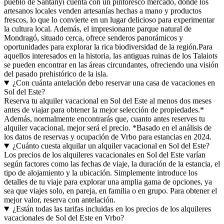
pueblo de Santanyí cuenta con un pintoresco mercado, donde los
artesanos locales venden artesanías hechas a mano y productos
frescos, lo que lo convierte en un lugar delicioso para experimentar
la cultura local. Además, el impresionante parque natural de
Mondragó, situado cerca, ofrece senderos panorámicos y
oportunidades para explorar la rica biodiversidad de la región.Para
aquellos interesados en la historia, las antiguas ruinas de los Talaiots
se pueden encontrar en las áreas circundantes, ofreciendo una visión
del pasado prehistórico de la isla.
¿Con cuánta antelación debo reservar una casa de vacaciones en
Sol del Este?
Reserva tu alquiler vacacional en Sol del Este al menos dos meses
antes de viajar para obtener la mejor selección de propiedades.*
Además, normalmente encontrarás que, cuanto antes reserves tu
alquiler vacacional, mejor será el precio. *Basado en el análisis de
los datos de reservas y ocupación de Vrbo para estancias en 2024.
¿Cuánto cuesta alquilar un alquiler vacacional en Sol del Este?
Los precios de los alquileres vacacionales en Sol del Este varían
según factores como las fechas de viaje, la duración de la estancia, el
tipo de alojamiento y la ubicación. Simplemente introduce los
detalles de tu viaje para explorar una amplia gama de opciones, ya
sea que viajes solo, en pareja, en familia o en grupo. Para obtener el
mejor valor, reserva con antelación.
¿Están todas las tarifas incluidas en los precios de los alquileres
vacacionales de Sol del Este en Vrbo?