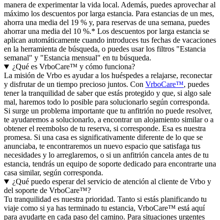
manera de experimentar la vida local. Además, puedes aprovechar al
máximo los descuentos por larga estancia. Para estancias de un mes,
ahorra una media del 19 % y, para reservas de una semana, puedes
ahorrar una media del 10 %.* Los descuentos por larga estancia se
aplican automáticamente cuando introduces tus fechas de vacaciones
en la herramienta de búsqueda, o puedes usar los filtros "Estancia
semanal" y "Estancia mensual" en tu búsqueda.
¿Qué es VrboCare™ y cómo funciona?
La misión de Vrbo es ayudar a los huéspedes a relajarse, reconectar
y disfrutar de un tiempo precioso juntos. Con
VrboCare™
, puedes
tener la tranquilidad de saber que estás protegido y que, si algo sale
mal, haremos todo lo posible para solucionarlo según corresponda.
Si surge un problema importante que tu anfitrión no puede resolver,
te ayudaremos a solucionarlo, a encontrar un alojamiento similar o a
obtener el reembolso de tu reserva, si corresponde. Esa es nuestra
promesa. Si una casa es significativamente diferente de lo que se
anunciaba, te encontraremos un nuevo espacio que satisfaga tus
necesidades y lo arreglaremos, o si un anfitrión cancela antes de tu
estancia, tendrás un equipo de soporte dedicado para encontrarte una
casa similar, según corresponda.
¿Qué puedo esperar del servicio de atención al cliente de Vrbo y
del soporte de VrboCare™?
Tu tranquilidad es nuestra prioridad. Tanto si estás planificando tu
viaje como si ya has terminado tu estancia, VrboCare™ está aquí
para ayudarte en cada paso del camino. Para situaciones urgentes