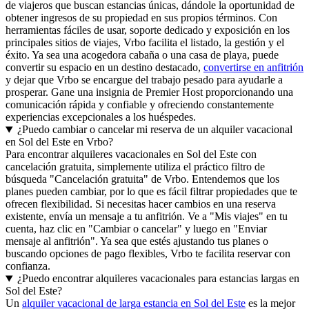
de viajeros que buscan estancias únicas, dándole la oportunidad de
obtener ingresos de su propiedad en sus propios términos. Con
herramientas fáciles de usar, soporte dedicado y exposición en los
principales sitios de viajes, Vrbo facilita el listado, la gestión y el
éxito. Ya sea una acogedora cabaña o una casa de playa, puede
convertir su espacio en un destino destacado,
convertirse en anfitrión
y dejar que Vrbo se encargue del trabajo pesado para ayudarle a
prosperar. Gane una insignia de Premier Host proporcionando una
comunicación rápida y confiable y ofreciendo constantemente
experiencias excepcionales a los huéspedes.
¿Puedo cambiar o cancelar mi reserva de un alquiler vacacional
en Sol del Este en Vrbo?
Para encontrar alquileres vacacionales en Sol del Este con
cancelación gratuita, simplemente utiliza el práctico filtro de
búsqueda "Cancelación gratuita" de Vrbo. Entendemos que los
planes pueden cambiar, por lo que es fácil filtrar propiedades que te
ofrecen flexibilidad. Si necesitas hacer cambios en una reserva
existente, envía un mensaje a tu anfitrión. Ve a "Mis viajes" en tu
cuenta, haz clic en "Cambiar o cancelar" y luego en "Enviar
mensaje al anfitrión". Ya sea que estés ajustando tus planes o
buscando opciones de pago flexibles, Vrbo te facilita reservar con
confianza.
¿Puedo encontrar alquileres vacacionales para estancias largas en
Sol del Este?
Un
alquiler vacacional de larga estancia en Sol del Este
es la mejor