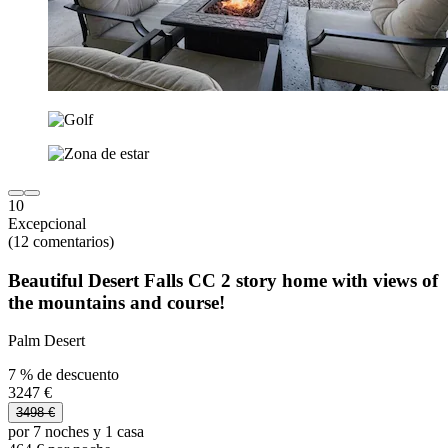
10
Excepcional
(12 comentarios)
Beautiful Desert Falls CC 2 story home with views of
the mountains and course!
Palm Desert
7 % de descuento
3247 €
3498 €
por 7 noches y 1 casa