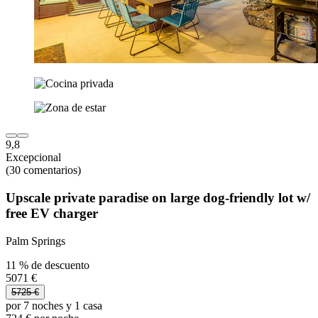
9,8
Excepcional
(30 comentarios)
Upscale private paradise on large dog-friendly lot w/
free EV charger
Palm Springs
11 % de descuento
5071 €
5725 €
por 7 noches y 1 casa