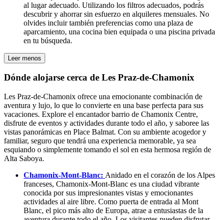
al lugar adecuado. Utilizando los filtros adecuados, podrás
descubrir y ahorrar sin esfuerzo en alquileres mensuales. No
olvides incluir también preferencias como una plaza de
aparcamiento, una cocina bien equipada o una piscina privada
en tu búsqueda.
Leer menos
Dónde alojarse cerca de Les Praz-de-Chamonix
Les Praz-de-Chamonix ofrece una emocionante combinación de
aventura y lujo, lo que lo convierte en una base perfecta para sus
vacaciones. Explore el encantador barrio de Chamonix Centre,
disfrute de eventos y actividades durante todo el año, y saboree las
vistas panorámicas en Place Balmat. Con su ambiente acogedor y
familiar, seguro que tendrá una experiencia memorable, ya sea
esquiando o simplemente tomando el sol en esta hermosa región de
Alta Saboya.
Chamonix-Mont-Blanc:
Anidado en el corazón de los Alpes
franceses, Chamonix-Mont-Blanc es una ciudad vibrante
conocida por sus impresionantes vistas y emocionantes
actividades al aire libre. Como puerta de entrada al Mont
Blanc, el pico más alto de Europa, atrae a entusiastas de la
aventura durante todo el año. Los visitantes pueden disfrutar