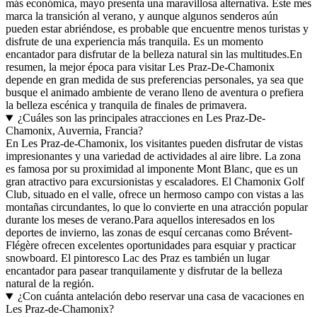
más económica, mayo presenta una maravillosa alternativa. Este mes
marca la transición al verano, y aunque algunos senderos aún
pueden estar abriéndose, es probable que encuentre menos turistas y
disfrute de una experiencia más tranquila. Es un momento
encantador para disfrutar de la belleza natural sin las multitudes.En
resumen, la mejor época para visitar Les Praz-De-Chamonix
depende en gran medida de sus preferencias personales, ya sea que
busque el animado ambiente de verano lleno de aventura o prefiera
la belleza escénica y tranquila de finales de primavera.
¿Cuáles son las principales atracciones en Les Praz-De-
Chamonix, Auvernia, Francia?
En Les Praz-de-Chamonix, los visitantes pueden disfrutar de vistas
impresionantes y una variedad de actividades al aire libre. La zona
es famosa por su proximidad al imponente Mont Blanc, que es un
gran atractivo para excursionistas y escaladores. El Chamonix Golf
Club, situado en el valle, ofrece un hermoso campo con vistas a las
montañas circundantes, lo que lo convierte en una atracción popular
durante los meses de verano.Para aquellos interesados en los
deportes de invierno, las zonas de esquí cercanas como Brévent-
Flégère ofrecen excelentes oportunidades para esquiar y practicar
snowboard. El pintoresco Lac des Praz es también un lugar
encantador para pasear tranquilamente y disfrutar de la belleza
natural de la región.
¿Con cuánta antelación debo reservar una casa de vacaciones en
Les Praz-de-Chamonix?