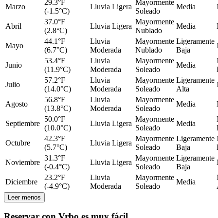
29.3°F
Mayormente
Marzo
Lluvia Ligera
Media
(-1.5°C)
Soleado
37.0°F
Mayormente
Abril
Lluvia Ligera
Media
(2.8°C)
Nublado
44.1°F
Lluvia
Mayormente
Ligeramente
Mayo
(6.7°C)
Moderada
Nublado
Baja
53.4°F
Lluvia
Mayormente
Junio
Media
(11.9°C)
Moderada
Soleado
57.2°F
Lluvia
Mayormente
Ligeramente
Julio
(14.0°C)
Moderada
Soleado
Alta
56.8°F
Lluvia
Mayormente
Agosto
Media
(13.8°C)
Moderada
Soleado
50.0°F
Mayormente
Septiembre
Lluvia Ligera
Media
(10.0°C)
Soleado
42.3°F
Mayormente
Ligeramente
Octubre
Lluvia Ligera
(5.7°C)
Soleado
Baja
31.3°F
Mayormente
Ligeramente
Noviembre
Lluvia Ligera
(-0.4°C)
Soleado
Baja
23.2°F
Lluvia
Mayormente
Diciembre
Media
(-4.9°C)
Moderada
Soleado
Leer menos
Reservar con Vrbo es muy fácil