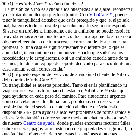
¿Qué es VrboCare™ y cómo funciona?
"La misión de Vrbo es ayudar a los huéspedes a relajarse, reconectar
y disfrutar de un tiempo precioso juntos. Con
VrboCare™,
puedes
tener la tranquilidad de saber que estás protegido y que, si algo sale
mal, haremos todo lo posible para solucionarlo según corresponda.
Si surge un problema importante que tu anfitrión no puede resolver,
te ayudaremos a solucionarlo, a encontrar un alojamiento similar o a
obtener el reembolso de tu reserva, si corresponde. Esa es nuestra
promesa. Si una casa es significativamente diferente de lo que se
anunciaba, te encontraremos un nuevo espacio que satisfaga tus
necesidades y lo arreglaremos, o si un anfitrión cancela antes de tu
estancia, tendrás un equipo de soporte dedicado para encontrarte una
casa similar, según corresponda."
¿Qué puedo esperar del servicio de atención al cliente de Vrbo y
del soporte de VrboCare™?
Tu tranquilidad es nuestra prioridad. Tanto si estás planificando tu
viaje como si ya has terminado tu estancia, VrboCare™ está aquí
para ayudarte en cada paso del camino. Para situaciones urgentes
como cancelaciones de última hora, problemas con reservas o
posible fraude, el servicio de atención al cliente de Vrbo está
disponible 24/7 para ayudar a resolver problemas de forma rápida y
eficaz. Vrbo también ofrece soporte mediante chat en vivo a través
de nuestro
Centro de ayuda
, donde puedes encontrar recursos útiles
sobre reservas, pagos, administración de propiedades y seguridad, lo
que facilita la obtención de respuestas instantáneas a muchas