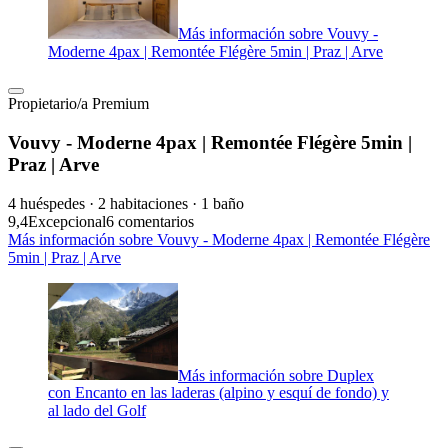
Más información sobre Vouvy -
Moderne 4pax | Remontée Flégère 5min | Praz | Arve
Propietario/a Premium
Vouvy - Moderne 4pax | Remontée Flégère 5min |
Praz | Arve
4 huéspedes · 2 habitaciones · 1 baño
9,4
Excepcional
6 comentarios
Más información sobre Vouvy - Moderne 4pax | Remontée Flégère
5min | Praz | Arve
Más información sobre Duplex
con Encanto en las laderas (alpino y esquí de fondo) y
al lado del Golf