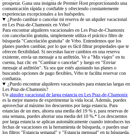
prosperar. Gana una insignia de Premier Host proporcionando una
comunicación rápida y confiable y ofreciendo constantemente
experiencias excepcionales a los huéspedes.
¿Puedo cambiar o cancelar mi reserva de un alquiler vacacional
en Les Praz-de-Chamonix en Vrbo?
Para encontrar alquileres vacacionales en Les Praz-de-Chamonix
con cancelación gratuita, simplemente utiliza el práctico filtro de
búsqueda "Cancelación gratuita" de Vrbo. Entendemos que los
planes pueden cambiar, por lo que es fácil filtrar propiedades que te
ofrecen flexibilidad. Si necesitas hacer cambios en una reserva
existente, envía un mensaje a tu anfitrión. Ve a "Mis viajes" en tu
cuenta, haz clic en "Cambiar o cancelar" y luego en "Enviar
mensaje al anfitrión". Ya sea que estés ajustando tus planes o
buscando opciones de pago flexibles, Vrbo te facilita reservar con
confianza.
¿Puedo encontrar alquileres vacacionales para estancias largas en
Les Praz-de-Chamonix?
Un
alquiler vacacional de larga estancia en Les Praz-de-Chamonix
es la mejor manera de experimentar la vida local. Además, puedes
aprovechar al máximo los descuentos por larga estancia. Para
estancias de un mes, ahorra una media del 19 % y, para reservas de
una semana, puedes ahorrar una media del 10 %.* Los descuentos
por larga estancia se aplican automáticamente cuando introduces tus
fechas de vacaciones en la herramienta de búsqueda, o puedes usar
los filtros "Estancia semanal" y "Estancia mensual" en tu búsqueda.