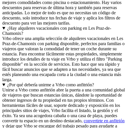
mejores comodidades como piscina o estacionamiento. Hay varios
descuentos para reservas de última hora y también para reservas
anticipadas. Lo mejor de todo es que no necesitas un código de
descuento, solo introduce tus fechas de viaje y aplica los filtros de
descuento para ver las mejores tarifas.
¿Hay alquileres vacacionales con parking en Les Praz-de-
Chamonix?
Vrbo ofrece una amplia selección de alquileres vacacionales en Les
Praz-de-Chamonix con parking disponible, perfectos para familias o
viajeros que valoran la comodidad de tener un coche durante su
estancia. Para encontrar fácilmente estas propiedades, simplemente
introduce los detalles de tu viaje en Vrbo y utiliza el filtro "Parking
disponible" en la sección de servicios. Esto hace que sea rápido y
fácil buscar anuncios que se adapten a tus necesidades, ya sea que
estés planeando una escapada corta a la ciudad o una estancia más
larga.
¿Por qué debería unirme a Vrbo como anfitrión?
Unirse a Vrbo como anfitrión abre la puerta a una comunidad global
de viajeros que buscan estancias únicas, dándote la oportunidad de
obtener ingresos de tu propiedad en tus propios términos. Con
herramientas fáciles de usar, soporte dedicado y exposición en los
principales sitios de viajes, Vrbo facilita el listado, la gestión y el
éxito. Ya sea una acogedora cabaña o una casa de playa, puedes
convertir tu espacio en un destino destacado,
convertirte en anfitrión
y dejar que Vrbo se encargue del trabajo pesado para ayudarte a