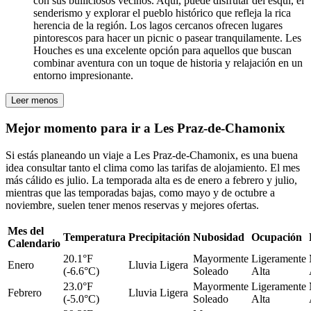
con sus bulliciosos vecinos. Aquí, puede disfrutar del esquí, el
senderismo y explorar el pueblo histórico que refleja la rica
herencia de la región. Los lagos cercanos ofrecen lugares
pintorescos para hacer un picnic o pasear tranquilamente. Les
Houches es una excelente opción para aquellos que buscan
combinar aventura con un toque de historia y relajación en un
entorno impresionante.
Leer menos
Mejor momento para ir a Les Praz-de-Chamonix
Si estás planeando un viaje a Les Praz-de-Chamonix, es una buena
idea consultar tanto el clima como las tarifas de alojamiento. El mes
más cálido es julio. La temporada alta es de enero a febrero y julio,
mientras que las temporadas bajas, como mayo y de octubre a
noviembre, suelen tener menos reservas y mejores ofertas.
Mes del
Temperatura
Precipitación
Nubosidad
Ocupación
Calendario
20.1°F
Mayormente
Ligeramente
Enero
Lluvia Ligera
(-6.6°C)
Soleado
Alta
23.0°F
Mayormente
Ligeramente
Febrero
Lluvia Ligera
(-5.0°C)
Soleado
Alta