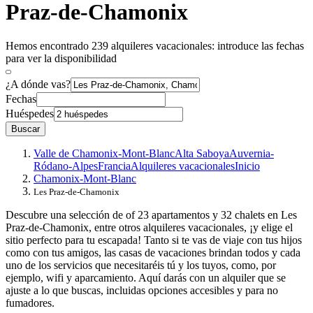
Praz-de-Chamonix
Hemos encontrado 239 alquileres vacacionales: introduce las fechas
para ver la disponibilidad
¿A dónde vas?
Fechas
Huéspedes
Buscar
Valle de Chamonix-Mont-Blanc
Alta Saboya
Auvernia-
Ródano-Alpes
Francia
Alquileres vacacionales
Inicio
Chamonix-Mont-Blanc
Les Praz-de-Chamonix
Descubre una selección de of 23 apartamentos y 32 chalets en Les
Praz-de-Chamonix, entre otros alquileres vacacionales, ¡y elige el
sitio perfecto para tu escapada! Tanto si te vas de viaje con tus hijos
como con tus amigos, las casas de vacaciones brindan todos y cada
uno de los servicios que necesitaréis tú y los tuyos, como, por
ejemplo, wifi y aparcamiento. Aquí darás con un alquiler que se
ajuste a lo que buscas, incluidas opciones accesibles y para no
fumadores.