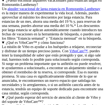
¿Puedo encontrar alquileres vacacionales para estancias largas en
Romorantin-Lanthenay?
Un
alquiler vacacional de larga estancia en Romorantin-Lanthenay
es la mejor manera de experimentar la vida local. Además, puedes
aprovechar al máximo los descuentos por larga estancia. Para
estancias de un mes, ahorra una media del 19 % y, para reservas de
una semana, puedes ahorrar una media del 10 %.* Los descuentos
por larga estancia se aplican automáticamente cuando introduces tus
fechas de vacaciones en la herramienta de búsqueda, o puedes usar
los filtros "Estancia semanal" y "Estancia mensual" en tu búsqueda.
¿Qué es VrboCare™ y cómo funciona?
La misión de Vrbo es ayudar a los huéspedes a relajarse, reconectar
y disfrutar de un tiempo precioso juntos. Con
VrboCare™
, puedes
tener la tranquilidad de saber que estás protegido y que, si algo sale
mal, haremos todo lo posible para solucionarlo según corresponda.
Si surge un problema importante que tu anfitrión no puede resolver,
te ayudaremos a solucionarlo, a encontrar un alojamiento similar o a
obtener el reembolso de tu reserva, si corresponde. Esa es nuestra
promesa. Si una casa es significativamente diferente de lo que se
anunciaba, te encontraremos un nuevo espacio que satisfaga tus
necesidades y lo arreglaremos, o si un anfitrión cancela antes de tu
estancia, tendrás un equipo de soporte dedicado para encontrarte una
casa similar, según corresponda.
¿Qué puedo esperar del servicio de atención al cliente de Vrbo y
del soporte de VrboCare™?