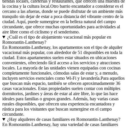
tiendas locales, cafeterías y restaurantes, que ofrecen una muestra de
la cocina y la cultura local.Otro barrio encantador a considerar es el
cercano a las afueras, donde se puede disfrutar de un ambiente más
tranquilo sin dejar de estar a poca distancia del vibrante centro de la
ciudad. Aquí, puede sumergirse en la belleza natural del campo
circundante, que ofrece muchas oportunidades para actividades al
aire libre como el ciclismo y el senderismo.
¿Cuál es el tipo de alojamiento vacacional más popular en
Romorantin-Lanthenay?
En Romorantin-Lanthenay, los apartamentos son el tipo de alquiler
vacacional más popular, con alrededor de 51 disponibles en toda la
ciudad. Estos apartamentos suelen estar situados en ubicaciones
convenientes, ofreciendo fácil acceso a los servicios y atracciones
locales. La mayoría de las unidades vienen equipadas con cocinas
completamente funcionales, cómodas salas de estar y, a menudo,
incluyen servicios esenciales como Wi-Fi y lavandería.Para aquellos
que buscan más espacio, también se ofrecen aproximadamente 36
casas vacacionales. Estas propiedades suelen contar con múltiples
dormitorios, jardines y áreas de estar al aire libre, lo que las hace
ideales para familias o grupos grandes. Además, hay varias casas
rurales disponibles, que ofrecen una experiencia encantadora y
rústica para los visitantes que buscan sumergirse en el campo
circundante.
¿Hay alquileres de casas familiares en Romorantin-Lanthenay?
En Romorantin-Lanthenay, hay una variedad de casas familiares