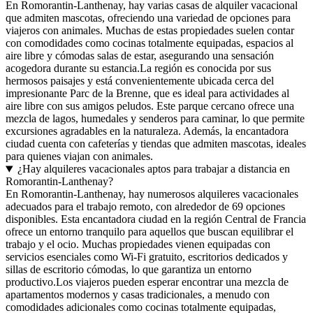
En Romorantin-Lanthenay, hay varias casas de alquiler vacacional
que admiten mascotas, ofreciendo una variedad de opciones para
viajeros con animales. Muchas de estas propiedades suelen contar
con comodidades como cocinas totalmente equipadas, espacios al
aire libre y cómodas salas de estar, asegurando una sensación
acogedora durante su estancia.La región es conocida por sus
hermosos paisajes y está convenientemente ubicada cerca del
impresionante Parc de la Brenne, que es ideal para actividades al
aire libre con sus amigos peludos. Este parque cercano ofrece una
mezcla de lagos, humedales y senderos para caminar, lo que permite
excursiones agradables en la naturaleza. Además, la encantadora
ciudad cuenta con cafeterías y tiendas que admiten mascotas, ideales
para quienes viajan con animales.
¿Hay alquileres vacacionales aptos para trabajar a distancia en
Romorantin-Lanthenay?
En Romorantin-Lanthenay, hay numerosos alquileres vacacionales
adecuados para el trabajo remoto, con alrededor de 69 opciones
disponibles. Esta encantadora ciudad en la región Central de Francia
ofrece un entorno tranquilo para aquellos que buscan equilibrar el
trabajo y el ocio. Muchas propiedades vienen equipadas con
servicios esenciales como Wi-Fi gratuito, escritorios dedicados y
sillas de escritorio cómodas, lo que garantiza un entorno
productivo.Los viajeros pueden esperar encontrar una mezcla de
apartamentos modernos y casas tradicionales, a menudo con
comodidades adicionales como cocinas totalmente equipadas,