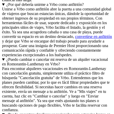
¿Por qué debería unirme a Vrbo como anfitrión?
Unirse a Vrbo como anfitrión abre la puerta a una comunidad global
de viajeros que buscan estancias únicas, dándole la oportunidad de
obtener ingresos de su propiedad en sus propios términos. Con
herramientas fáciles de usar, soporte dedicado y exposición en los
principales sitios de viajes, Vrbo facilita el listado, la gestión y el
éxito. Ya sea una acogedora cabaña o una casa de playa, puede
convertir su espacio en un destino destacado,
convertirse en anfitrión
y dejar que Vrbo se encargue del trabajo pesado para ayudarle a
prosperar. Gane una insignia de Premier Host proporcionando una
comunicación rápida y confiable y ofreciendo constantemente
experiencias excepcionales a los huéspedes.
¿Puedo cambiar o cancelar mi reserva de un alquiler vacacional
en Romorantin-Lanthenay en Vrbo?
Para encontrar alquileres vacacionales en Romorantin-Lanthenay
con cancelación gratuita, simplemente utiliza el práctico filtro de
búsqueda "Cancelación gratuita" de Vrbo. Entendemos que los
planes pueden cambiar, por lo que es fácil filtrar propiedades que te
ofrecen flexibilidad. Si necesitas hacer cambios en una reserva
existente, envía un mensaje a tu anfitrión. Ve a "Mis viajes" en tu
cuenta, haz clic en "Cambiar o cancelar" y luego en "Enviar
mensaje al anfitrión". Ya sea que estés ajustando tus planes o
buscando opciones de pago flexibles, Vrbo te facilita reservar con
confianza.