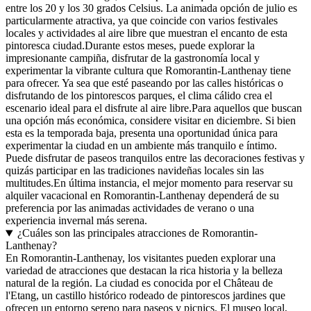
entre los 20 y los 30 grados Celsius. La animada opción de julio es
particularmente atractiva, ya que coincide con varios festivales
locales y actividades al aire libre que muestran el encanto de esta
pintoresca ciudad.Durante estos meses, puede explorar la
impresionante campiña, disfrutar de la gastronomía local y
experimentar la vibrante cultura que Romorantin-Lanthenay tiene
para ofrecer. Ya sea que esté paseando por las calles históricas o
disfrutando de los pintorescos parques, el clima cálido crea el
escenario ideal para el disfrute al aire libre.Para aquellos que buscan
una opción más económica, considere visitar en diciembre. Si bien
esta es la temporada baja, presenta una oportunidad única para
experimentar la ciudad en un ambiente más tranquilo e íntimo.
Puede disfrutar de paseos tranquilos entre las decoraciones festivas y
quizás participar en las tradiciones navideñas locales sin las
multitudes.En última instancia, el mejor momento para reservar su
alquiler vacacional en Romorantin-Lanthenay dependerá de su
preferencia por las animadas actividades de verano o una
experiencia invernal más serena.
¿Cuáles son las principales atracciones de Romorantin-
Lanthenay?
En Romorantin-Lanthenay, los visitantes pueden explorar una
variedad de atracciones que destacan la rica historia y la belleza
natural de la región. La ciudad es conocida por el Château de
l'Etang, un castillo histórico rodeado de pintorescos jardines que
ofrecen un entorno sereno para paseos y picnics. El museo local,