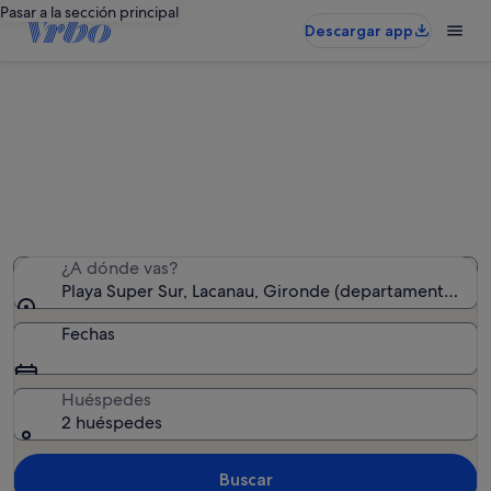
Pasar a la sección principal
Descargar app
Alquileres vacacionales cerca de
Playa Super Sur
Hemos encontrado 1.397 alquileres vacacionales:
introduce las fechas para ver la disponibilidad
¿A dónde vas?
Playa Super Sur, Lacanau, Gironde (departamento), Fr
Fechas
Huéspedes
2 huéspedes
Buscar