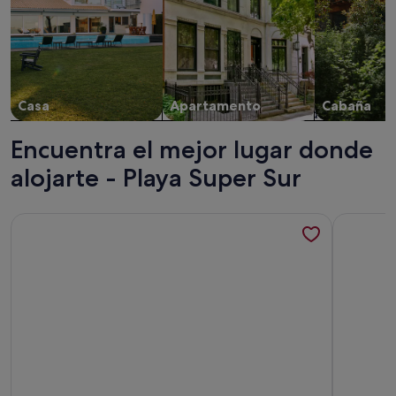
Casa
Apartamento
Cabaña
Encuentra el mejor lugar donde
alojarte - Playa Super Sur
Más información sobre VILLA OCEAN, 3 CHB, TRANQUILO, 
Más infor