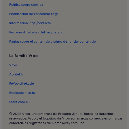
Alquileres vacacionales en Playa del León
Política sobre cookies
Alquileres vacacionales en Brach
Notificación de contenido ilegal
Alquileres vacacionales en Le Porge
Información legal/contacto
Alquileres vacacionales en Aqua Relax
Responsabilidades del propietario
Alquileres vacacionales en Playa del Domaine Résidentiel Naturista
La Jenny
Pautas sobre el contenido y cómo denunciar contenido
Alquileres vacacionales en Puerto Ostrícola Andernos-les-Bains
La familia Vrbo
Alquileres vacacionales en Reserva natural del estanque de
Cousseau
Vrbo
Apartamentos en Claouey
Abritel.fr
Apartamentos en Arcachon
FeWo-direkt.de
Casas rurales en Lège-Cap-Ferret
Bookabach.co.nz
Casas rurales en Arcachon
Stayz.com.au
Casas en Claouey
Casas en Lège-Cap-Ferret
© 2026 Vrbo, una empresa de Expedia Group. Todos los derechos
reservados. Vrbo y el logotipo de Vrbo son marcas comerciales o marcas
Casas en Arcachon
comerciales registradas de HomeAway.com, Inc.