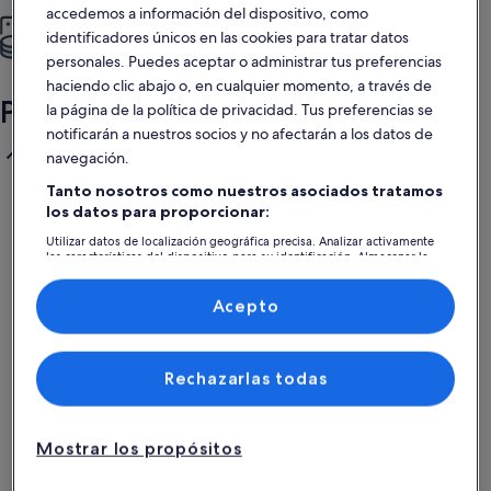
accedemos a información del dispositivo, como
Más por menos
identificadores únicos en las cookies para tratar datos
Más espacio, más privacidad, más servicios y ¡una mejor relación
personales. Puedes aceptar o administrar tus preferencias
calidad-precio!
haciendo clic abajo o, en cualquier momento, a través de
Preguntas frecuentes
la página de la política de privacidad. Tus preferencias se
notificarán a nuestros socios y no afectarán a los datos de
¿Cuáles son los mejores alquileres vacacionales cerca de
navegación.
Plage Super Sud?
Tanto nosotros como nuestros asociados tratamos
los datos para proporcionar:
Los mejores alquileres vacacionales cerca de Plage
Super Sud suelen estar ubicados en Lacanau,
Utilizar datos de localización geográfica precisa. Analizar activamente
ofreciendo fácil acceso a la costa. Encontrarás una
las características del dispositivo para su identificación. Almacenar la
información en un dispositivo y/o acceder a ella. Publicidad y
amplia variedad de opciones, incluidos cómodos
contenido personalizados, medición de publicidad y contenido,
apartamentos cerca de la arena y encantadoras casas
investigación de audiencia y desarrollo de servicios.
Acepto
Lista de asociados (proveedores)
de vacaciones privadas, muchas de ellas a poca
distancia a pie del océano. Si estás dispuesto a
conducir un poco más, alquilar en zonas cercanas
Rechazarlas todas
puede ser una opción asequible para encontrar
propiedades más grandes. Puedes encontrar
fácilmente los mejores alquileres vacacionales cerca de
Mostrar los propósitos
Plage Super Sud que se adapten a tus necesidades.