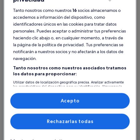
Luxueuse Villa Avec Piscine, au Coeur
House
de la Nature
12 huéspedes · 6 habitaciones · 4 baños
Andern
6 huésped
Tanto nosotros como nuestros
16
socios almacenamos o
6,0
1 comentario
area
accedemos a información del dispositivo, como
6,0 de 10
(1 comentario)
identificadores únicos en las cookies para tratar datos
Alojamientos mejor valorados -
personales. Puedes aceptar o administrar tus preferencias
haciendo clic abajo o, en cualquier momento, a través de
Iglesia de San Eloy
la página de la política de privacidad. Tus preferencias se
notificarán a nuestros socios y no afectarán a los datos de
Más información sobre Charming industrial-style house with
navegación.
Tanto nosotros como nuestros asociados tratamos
los datos para proporcionar:
Utilizar datos de localización geográfica precisa. Analizar activamente
las características del dispositivo para su identificación. Almacenar la
información en un dispositivo y/o acceder a ella. Publicidad y
contenido personalizados, medición de publicidad y contenido,
investigación de audiencia y desarrollo de servicios.
Acepto
Lista de asociados (proveedores)
Rechazarlas todas