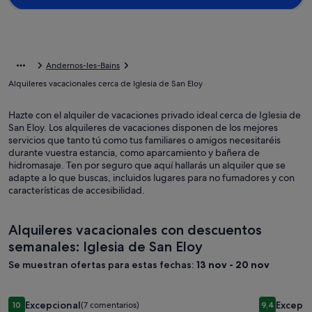
Andernos-les-Bains
Alquileres vacacionales cerca de Iglesia de San Eloy
Hazte con el alquiler de vacaciones privado ideal cerca de Iglesia de
San Eloy. Los alquileres de vacaciones disponen de los mejores
servicios que tanto tú como tus familiares o amigos necesitaréis
durante vuestra estancia, como aparcamiento y bañera de
hidromasaje. Ten por seguro que aquí hallarás un alquiler que se
adapte a lo que buscas, incluidos lugares para no fumadores y con
características de accesibilidad.
Alquileres vacacionales con descuentos
semanales: Iglesia de San Eloy
Se muestran ofertas para estas fechas:
13 nov - 20 nov
Galería
Two houses, 29 people, 11 bedrooms, swimming pool, bocce 
Galería
Villa con p
Excepcional
Excepci
10
(7 comentarios)
9,4
de
de
10 sobre 10, Excepcional, (7 comentarios)
9,4 sobre 1