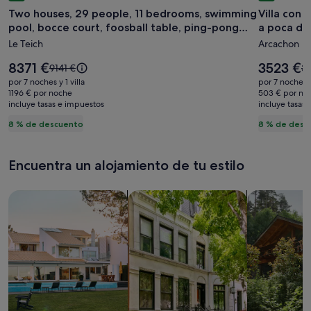
Two houses, 29 people, 11 bedrooms, swimming
Villa con 
imágenes
imágene
pool, bocce court, foosball table, ping-pong
a poca dis
de
de
table
Le Teich
Arcachon
Two
Villa
houses,
con
El
El
8371 €
3523 €
El
El
9141 €
38
29
precio
piscina
precio
precio
pr
por 7 noches y 1 villa
por 7 noches y 
es
es
era
er
people,
1196 € por noche
climatiz
503 € por no
de
de
incluye tasas e impuestos
de
incluye tasas
d
11
playa
8371 €
3523 €
9141 €,
38
8 % de descuento
8 % de desc
bedrooms,
y
consulta
co
swimming
comerci
más
m
información
in
pool,
a
Encuentra un alojamiento de tu estilo
sobre
so
bocce
poca
la
la
court,
distanci
tarifa
ta
Busca casas
Busca apartamentos
Buscar caba
estándar.
es
foosball
a
table,
pie
ping-
pong
table