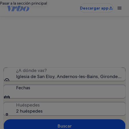
Pasar a la sección principal
Descargar app
Alquileres vacacionales cerca de
Iglesia de San Eloy
Hemos encontrado 5.599 alquileres vacacionales:
introduce las fechas para ver la disponibilidad
¿A dónde vas?
Iglesia de San Eloy, Andernos-les-Bains, Gironde (dep
Fechas
Huéspedes
2 huéspedes
Buscar