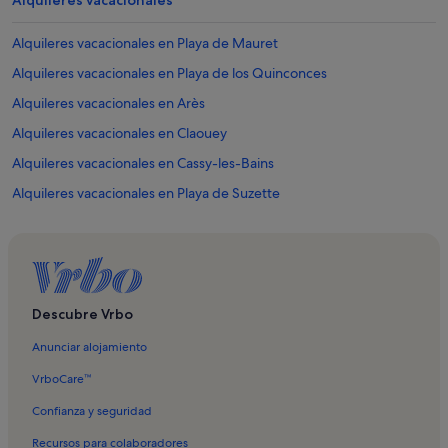
Alquileres vacacionales
Alquileres vacacionales en Playa de Mauret
Alquileres vacacionales en Playa de los Quinconces
Alquileres vacacionales en Arès
Alquileres vacacionales en Claouey
Alquileres vacacionales en Cassy-les-Bains
Alquileres vacacionales en Playa de Suzette
Alquileres vacacionales en Playa Sur de Taussat
Alquileres vacacionales en Taussat
Alquileres vacacionales en Casino de Arcachon
Alquileres vacacionales en Cuenca de Arcachon Norte
Descubre Vrbo
Alquileres vacacionales en Andernos-les-Bains
Anunciar alojamiento
Alquileres vacacionales en Playa de Betey
VrboCare™
Alquileres vacacionales en Playa del Muelle
Confianza y seguridad
Alquileres vacacionales en Audenge
Recursos para colaboradores