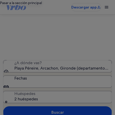
Pasar a la sección principal
Descargar app
Alquileres vacacionales cerca de
Playa Péreire
Hemos encontrado 4.031 alquileres vacacionales:
introduce las fechas para ver la disponibilidad
¿A dónde vas?
Playa Péreire, Arcachon, Gironde (departamento), Fra
Fechas
Huéspedes
2 huéspedes
Buscar