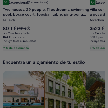
Excepcional
Excepci
10
(7 comentarios)
9,4
de
de
10 sobre 10, Excepcional, (7 comentarios)
9,4 sobre 1
Two houses, 29 people, 11 bedrooms, swimming
Villa con 
imágenes
imágene
pool, bocce court, foosball table, ping-pong
a poca dis
de
de
table
Le Teich
Arcachon
Two
Villa
houses,
con
El
El
8011 €
3523 €
El
El
8781 €
38
29
precio
piscina
precio
precio
pr
por 7 noches y 1 villa
por 7 noches y 
es
es
era
er
people,
1144 € por noche
climatiz
503 € por no
de
de
incluye tasas e impuestos
de
incluye tasas
d
11
playa
8011 €
3523 €
8781 €,
38
9 % de descuento
8 % de desc
bedrooms,
y
consulta
co
swimming
comerci
más
m
información
in
pool,
a
Encuentra un alojamiento de tu estilo
sobre
so
bocce
poca
la
la
court,
distanci
tarifa
ta
Busca casas
Busca apartamentos
Buscar caba
estándar.
es
foosball
a
table,
pie
ping-
pong
table