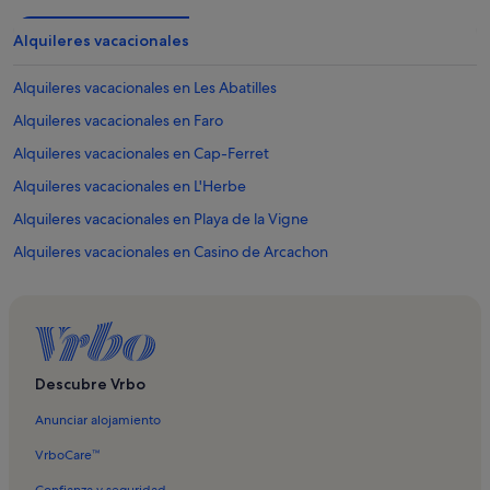
Alquileres vacacionales
Alquileres vacacionales en Les Abatilles
Alquileres vacacionales en Faro
Alquileres vacacionales en Cap-Ferret
Alquileres vacacionales en L'Herbe
Alquileres vacacionales en Playa de la Vigne
Alquileres vacacionales en Casino de Arcachon
Alquileres vacacionales en Playa de Moulleau
Alquileres vacacionales en La Teste-de-Buch
Alquileres vacacionales en La Hume
Alquileres vacacionales en Grand Piquey
Descubre Vrbo
Alquileres vacacionales en Le Canon
Anunciar alojamiento
Alquileres vacacionales en Le Phare du Cap Ferret
VrboCare™
Alquileres vacacionales en Piraillan