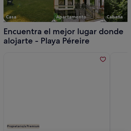
Casa
Apartamento
Cabaña
Encuentra el mejor lugar donde
alojarte - Playa Péreire
Más información sobre Casa / villa / chalet - Lege cap-ferret
Más infor
Propietario/a Premium