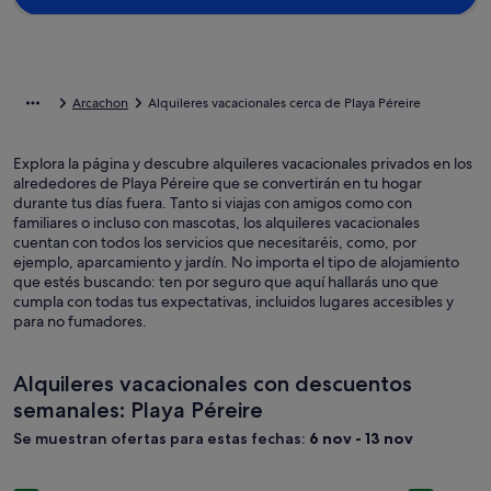
Arcachon
Alquileres vacacionales cerca de Playa Péreire
Explora la página y descubre alquileres vacacionales privados en los
alrededores de Playa Péreire que se convertirán en tu hogar
durante tus días fuera. Tanto si viajas con amigos como con
familiares o incluso con mascotas, los alquileres vacacionales
cuentan con todos los servicios que necesitaréis, como, por
ejemplo, aparcamiento y jardín. No importa el tipo de alojamiento
que estés buscando: ten por seguro que aquí hallarás uno que
cumpla con todas tus expectativas, incluidos lugares accesibles y
para no fumadores.
Alquileres vacacionales con descuentos
semanales: Playa Péreire
Se muestran ofertas para estas fechas:
6 nov - 13 nov
Galería
Two houses, 29 people, 11 bedrooms, swimming pool, bocce 
Galería
Villa con p