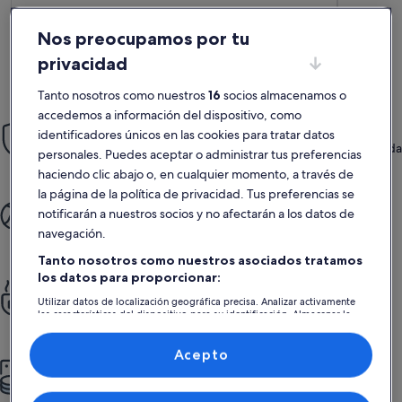
Más información sobre Casa / villa / chalet - Lege cap-ferret
Más infor
Casa / villa / chalet - Lege cap-ferret
Villa 
Nos preocupamos por tu
8 huéspedes · 4 habitaciones · 1 baño o más
en el 
15 huéspe
excepcional
exce
Excepcional
Exce
privacidad
tranqu
10
9,6
10 de 10
9,6 de 1
126 comentarios
5 come
(126 comentarios)
(5 c
Tanto nosotros como nuestros
16
socios almacenamos o
accedemos a información del dispositivo, como
Tranquilidad
identificadores únicos en las cookies para tratar datos
Aprovecha nuestra Garantía Reserva con Confianza, que te brinda
personales. Puedes aceptar o administrar tus preferencias
atención 24/7.
haciendo clic abajo o, en cualquier momento, a través de
la página de la política de privacidad. Tus preferencias se
Más tiempo para disfrutar
notificarán a nuestros socios y no afectarán a los datos de
Regálate un viaje sin complicaciones: desde que reservas hasta
navegación.
que llegas a tu destino.
Tanto nosotros como nuestros asociados tratamos
los datos para proporcionar:
Siéntete como en casa
Utilizar datos de localización geográfica precisa. Analizar activamente
Disfruta de cocinas totalmente equipadas, piscinas, terrazas y
las características del dispositivo para su identificación. Almacenar la
¡mucho más!
información en un dispositivo y/o acceder a ella. Publicidad y
contenido personalizados, medición de publicidad y contenido,
investigación de audiencia y desarrollo de servicios.
Acepto
Más por menos
Lista de asociados (proveedores)
Más espacio, más privacidad, más servicios y ¡una mejor relación
calidad-precio!