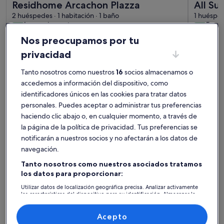
Residhome Arcachon Plazza
All Su
2 huéspedes · 1 habitación · 1 baño
Dune d
1 huésped 
impresionante
exce
Impresionante
Exce
9,2
9,4
9,2 de 10
9,4 de 1
1046 comentarios
106 co
(1046 comentarios)
(106
Nos preocupamos por tu
Alojamientos mejor valorados -
privacidad
Playa de Arcachon
Tanto nosotros como nuestros
16
socios almacenamos o
accedemos a información del dispositivo, como
Más información sobre Charming industrial-style house with
identificadores únicos en las cookies para tratar datos
personales. Puedes aceptar o administrar tus preferencias
haciendo clic abajo o, en cualquier momento, a través de
la página de la política de privacidad. Tus preferencias se
notificarán a nuestros socios y no afectarán a los datos de
navegación.
Tanto nosotros como nuestros asociados tratamos
los datos para proporcionar:
Utilizar datos de localización geográfica precisa. Analizar activamente
las características del dispositivo para su identificación. Almacenar la
información en un dispositivo y/o acceder a ella. Publicidad y
contenido personalizados, medición de publicidad y contenido,
investigación de audiencia y desarrollo de servicios.
Acepto