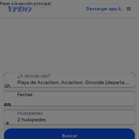
Pasar a la sección principal
Descargar app
Alquileres vacacionales cerca de
Playa de Arcachon
Hemos encontrado 4.128 alquileres vacacionales:
introduce las fechas para ver la disponibilidad
¿A dónde vas?
Playa de Arcachon, Arcachon, Gironde (departamento)
Fechas
Huéspedes
2 huéspedes
Buscar