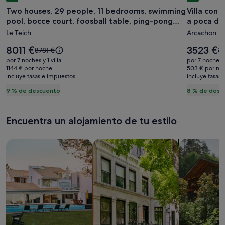
de
de
Two houses, 29 people, 11 bedrooms, swimming
Villa con 
imágenes
imágene
pool, bocce court, foosball table, ping-pong
a poca dis
de
de
table
Le Teich
Arcachon
Two
Villa
houses,
con
El
El
8011 €
3523 €
El
El
8781 €
38
29
precio
piscina
precio
precio
pr
por 7 noches y 1 villa
por 7 noches y 
es
es
era
er
people,
1144 € por noche
climatiz
503 € por no
de
de
incluye tasas e impuestos
de
incluye tasas
d
11
playa
8011 €
3523 €
8781 €,
38
9 % de descuento
8 % de desc
bedrooms,
y
consulta
co
swimming
comerci
más
m
información
in
pool,
a
Encuentra un alojamiento de tu estilo
sobre
so
bocce
poca
la
la
court,
distanci
tarifa
ta
Busca casas
Busca apartamentos
Buscar caba
estándar.
es
foosball
a
table,
pie
ping-
pong
table