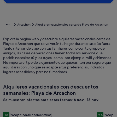
Arcachon
Alquileres vacacionales cerca de Playa de Arcachon
Explora la página web y descubre alquileres vacacionales cerca de
Playa de Arcachon que se volverán tu hogar durante tus días fuera.
Tanto si te vas de viaje con tus familiares como con tu grupo de
amigos, las casas de vacaciones tienen todos los servicios que
podéis necesitar tú y los tuyos, como, por ejemplo, wifi y chimenea.
No importa el tipo de alojamiento que quieras: ten por seguro que
aquí darás con uno que se adapte a tus preferencias, incluidos
lugares accesibles y para no fumadores.
Alquileres vacacionales con descuentos
semanales: Playa de Arcachon
Se muestran ofertas para estas fechas:
6 nov - 13 nov
Galería
Two houses, 29 people, 11 bedrooms, swimming pool, bocce 
Galería
Villa con p
Excepcional
Excepci
10
(7 comentarios)
9,4
10 sobre 10, Excepcional, (7 comentarios)
9,4 sobre 1