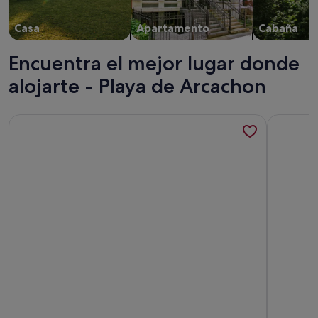
Casa
Apartamento
Cabaña
Encuentra el mejor lugar donde
alojarte - Playa de Arcachon
Más información sobre Residhome Arcachon Plazza
Más infor
Más información sobre Residhome Arcachon Plazza
Más infor