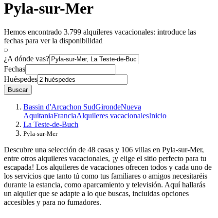
Pyla-sur-Mer
Hemos encontrado 3.799 alquileres vacacionales: introduce las
fechas para ver la disponibilidad
¿A dónde vas?
Fechas
Huéspedes
Buscar
Bassin d'Arcachon Sud
Gironde
Nueva
Aquitania
Francia
Alquileres vacacionales
Inicio
La Teste-de-Buch
Pyla-sur-Mer
Descubre una selección de 48 casas y 106 villas en Pyla-sur-Mer,
entre otros alquileres vacacionales, ¡y elige el sitio perfecto para tu
escapada! Los alquileres de vacaciones ofrecen todos y cada uno de
los servicios que tanto tú como tus familiares o amigos necesitaréis
durante la estancia, como aparcamiento y televisión. Aquí hallarás
un alquiler que se adapte a lo que buscas, incluidas opciones
accesibles y para no fumadores.