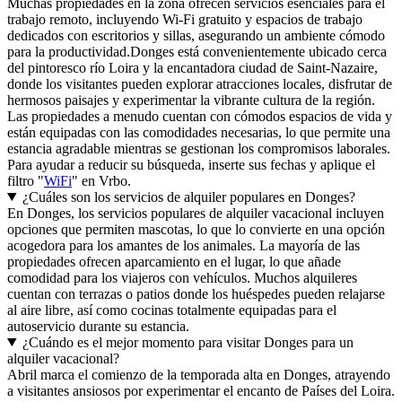
Muchas propiedades en la zona ofrecen servicios esenciales para el
trabajo remoto, incluyendo Wi-Fi gratuito y espacios de trabajo
dedicados con escritorios y sillas, asegurando un ambiente cómodo
para la productividad.Donges está convenientemente ubicado cerca
del pintoresco río Loira y la encantadora ciudad de Saint-Nazaire,
donde los visitantes pueden explorar atracciones locales, disfrutar de
hermosos paisajes y experimentar la vibrante cultura de la región.
Las propiedades a menudo cuentan con cómodos espacios de vida y
están equipadas con las comodidades necesarias, lo que permite una
estancia agradable mientras se gestionan los compromisos laborales.
Para ayudar a reducir su búsqueda, inserte sus fechas y aplique el
filtro "
WiFi
" en Vrbo.
¿Cuáles son los servicios de alquiler populares en Donges?
En Donges, los servicios populares de alquiler vacacional incluyen
opciones que permiten mascotas, lo que lo convierte en una opción
acogedora para los amantes de los animales. La mayoría de las
propiedades ofrecen aparcamiento en el lugar, lo que añade
comodidad para los viajeros con vehículos. Muchos alquileres
cuentan con terrazas o patios donde los huéspedes pueden relajarse
al aire libre, así como cocinas totalmente equipadas para el
autoservicio durante su estancia.
¿Cuándo es el mejor momento para visitar Donges para un
alquiler vacacional?
Abril marca el comienzo de la temporada alta en Donges, atrayendo
a visitantes ansiosos por experimentar el encanto de Países del Loira.