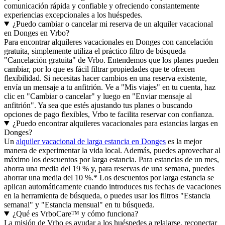
comunicación rápida y confiable y ofreciendo constantemente
experiencias excepcionales a los huéspedes.
¿Puedo cambiar o cancelar mi reserva de un alquiler vacacional
en Donges en Vrbo?
Para encontrar alquileres vacacionales en Donges con cancelación
gratuita, simplemente utiliza el práctico filtro de búsqueda
"Cancelación gratuita" de Vrbo. Entendemos que los planes pueden
cambiar, por lo que es fácil filtrar propiedades que te ofrecen
flexibilidad. Si necesitas hacer cambios en una reserva existente,
envía un mensaje a tu anfitrión. Ve a "Mis viajes" en tu cuenta, haz
clic en "Cambiar o cancelar" y luego en "Enviar mensaje al
anfitrión". Ya sea que estés ajustando tus planes o buscando
opciones de pago flexibles, Vrbo te facilita reservar con confianza.
¿Puedo encontrar alquileres vacacionales para estancias largas en
Donges?
Un
alquiler vacacional de larga estancia en Donges
es la mejor
manera de experimentar la vida local. Además, puedes aprovechar al
máximo los descuentos por larga estancia. Para estancias de un mes,
ahorra una media del 19 % y, para reservas de una semana, puedes
ahorrar una media del 10 %.* Los descuentos por larga estancia se
aplican automáticamente cuando introduces tus fechas de vacaciones
en la herramienta de búsqueda, o puedes usar los filtros "Estancia
semanal" y "Estancia mensual" en tu búsqueda.
¿Qué es VrboCare™ y cómo funciona?
La misión de Vrbo es ayudar a los huéspedes a relajarse, reconectar