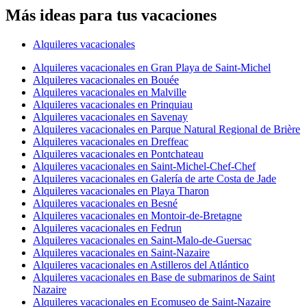
Más ideas para tus vacaciones
Alquileres vacacionales
Alquileres vacacionales en Gran Playa de Saint-Michel
Alquileres vacacionales en Bouée
Alquileres vacacionales en Malville
Alquileres vacacionales en Prinquiau
Alquileres vacacionales en Savenay
Alquileres vacacionales en Parque Natural Regional de Brière
Alquileres vacacionales en Dreffeac
Alquileres vacacionales en Pontchateau
Alquileres vacacionales en Saint-Michel-Chef-Chef
Alquileres vacacionales en Galería de arte Costa de Jade
Alquileres vacacionales en Playa Tharon
Alquileres vacacionales en Besné
Alquileres vacacionales en Montoir-de-Bretagne
Alquileres vacacionales en Fedrun
Alquileres vacacionales en Saint-Malo-de-Guersac
Alquileres vacacionales en Saint-Nazaire
Alquileres vacacionales en Astilleros del Atlántico
Alquileres vacacionales en Base de submarinos de Saint
Nazaire
Alquileres vacacionales en Ecomuseo de Saint-Nazaire