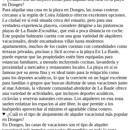
en Donges?
Para alquilar una casa en la playa en Donges, las zonas costeras
cercanas a la región de Loira Atlántico ofrecen excelentes opciones.
La ciudad en sí está situada cerca del estuario, pero para una
verdadera experiencia playera, considere dirigirse a las pintorescas
playas de La Baule-Escoublac, que está a poca distancia en coche.
Este popular balneario cuenta con una gran variedad de alquileres
vacacionales, desde encantadoras villas hasta modernos
apartamentos, muchos de los cuales cuentan con comodidades como
terrazas privadas, piscinas y fácil acceso a la playa.En La Baule,
puede esperar que las propiedades estén bien equipadas para
estancias familiares, a menudo incluyendo cocinas, lavandería y
proximidad a mercados y restaurantes locales. La playa en sí es
famosa por su arena fina y es ideal tanto para la relajación como
para los deportes acuáticos, lo que la convierte en un lugar excelente
para familias o grupos que buscan disfrutar de unas vacaciones junto
al mar.Además, la vibrante comunidad alrededor de La Baule ofrece
una variedad de actividades, que incluyen deportes acuáticos,
ciclovías y reservas naturales cercanas. Los alquileres en esta zona
suelen enfatizar los espacios al aire libre, lo que permite a los
huéspedes aprovechar al máximo el agradable clima costero.
¿Cuál es el tipo de alojamiento de alquiler vacacional más popular
en Donges?
En Donges, las casas de vacaciones son el tipo de alquiler
vacacional más popular, con varias disponibles en toda la zona.