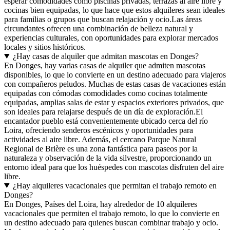
esperar comodidades como piscinas privadas, terrazas al aire libre y
cocinas bien equipadas, lo que hace que estos alquileres sean ideales
para familias o grupos que buscan relajación y ocio.Las áreas
circundantes ofrecen una combinación de belleza natural y
experiencias culturales, con oportunidades para explorar mercados
locales y sitios históricos.
¿Hay casas de alquiler que admitan mascotas en Donges?
En Donges, hay varias casas de alquiler que admiten mascotas
disponibles, lo que lo convierte en un destino adecuado para viajeros
con compañeros peludos. Muchas de estas casas de vacaciones están
equipadas con cómodas comodidades como cocinas totalmente
equipadas, amplias salas de estar y espacios exteriores privados, que
son ideales para relajarse después de un día de exploración.El
encantador pueblo está convenientemente ubicado cerca del río
Loira, ofreciendo senderos escénicos y oportunidades para
actividades al aire libre. Además, el cercano Parque Natural
Regional de Brière es una zona fantástica para paseos por la
naturaleza y observación de la vida silvestre, proporcionando un
entorno ideal para que los huéspedes con mascotas disfruten del aire
libre.
¿Hay alquileres vacacionales que permitan el trabajo remoto en
Donges?
En Donges, Países del Loira, hay alrededor de 10 alquileres
vacacionales que permiten el trabajo remoto, lo que lo convierte en
un destino adecuado para quienes buscan combinar trabajo y ocio.