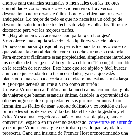
ahorros para estancias semanales o mensuales con las mejores
comodidades como piscina o estacionamiento. Hay varios
descuentos para reservas de última hora y también para reservas
anticipadas. Lo mejor de todo es que no necesitas un código de
descuento, solo introduce tus fechas de viaje y aplica los filtros de
descuento para ver las mejores tarifas.
¿Hay alquileres vacacionales con parking en Donges?
Vrbo ofrece una amplia selección de alquileres vacacionales en
Donges con parking disponible, perfectos para familias o viajeros
que valoran la comodidad de tener un coche durante su estancia.
Para encontrar fácilmente estas propiedades, simplemente introduce
los detalles de tu viaje en Vrbo y utiliza el filtro "Parking disponible"
en la sección de servicios. Esto hace que sea rápido y fácil buscar
anuncios que se adapten a tus necesidades, ya sea que estés
planeando una escapada corta a la ciudad o una estancia más larga.
¿Por qué debería unirme a Vrbo como anfitrión?
Unirse a Vrbo como anfitrión abre la puerta a una comunidad global
de viajeros que buscan estancias únicas, dándole la oportunidad de
obtener ingresos de su propiedad en sus propios términos. Con
herramientas fáciles de usar, soporte dedicado y exposición en los
principales sitios de viajes, Vrbo facilita el listado, la gestión y el
éxito. Ya sea una acogedora cabaña o una casa de playa, puede
convertir su espacio en un destino destacado,
convertirse en anfitrión
y dejar que Vrbo se encargue del trabajo pesado para ayudarle a
prosperar. Gane una insignia de Premier Host proporcionando una