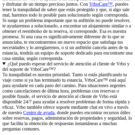
y disfrutar de un tiempo precioso juntos. Con
VrboCare™
, puedes
tener la tranquilidad de saber que estás protegido y que, si algo sale
mal, haremos todo lo posible para solucionarlo según corresponda.
Si surge un problema importante que tu anfitrión no puede resolver,
te ayudaremos a solucionarlo, a encontrar un alojamiento similar o a
obtener el reembolso de tu reserva, si corresponde. Esa es nuestra
promesa. Si una casa es significativamente diferente de lo que se
anunciaba, te encontraremos un nuevo espacio que satisfaga tus
necesidades y lo arreglaremos, o si un anfitrión cancela antes de tu
estancia, tendrás un equipo de soporte dedicado para encontrarte una
casa similar, según corresponda.
¿Qué puedo esperar del servicio de atención al cliente de Vrbo y
del soporte de VrboCare™?
Tu tranquilidad es nuestra prioridad. Tanto si estás planificando tu
viaje como si ya has terminado tu estancia, VrboCare™ está aquí
para ayudarte en cada paso del camino. Para situaciones urgentes
como cancelaciones de última hora, problemas con reservas o
posible fraude, el servicio de atención al cliente de Vrbo está
disponible 24/7 para ayudar a resolver problemas de forma rápida y
eficaz. Vrbo también ofrece soporte mediante chat en vivo a través
de nuestro
Centro de ayuda
, donde puedes encontrar recursos útiles
sobre reservas, pagos, administración de propiedades y seguridad, lo
que facilita la obtención de respuestas instantáneas a muchas
preguntas comunes.