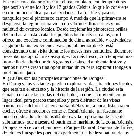
Este mes encantador ofrece un clima templado, con temperaturas
que oscilan entre los 8 y los 17 grados Celsius, lo que lo convierte
en un momento ideal para actividades al aire libre y paseos
tranquilos por el pintoresco campo.A medida que la primavera se
despliega, la región cobra vida con vibrantes floraciones y una
multitud de eventos locales. Desde explorar las pintorescas orillas
del río Loira hasta visitar los pueblos históricos cercanos, abril
ofrece una excelente combinación de clima agradable y actividades,
asegurando una experiencia vacacional memorable.Si está
considerando una visita durante los meses más tranquilos, diciembre
presenta una opción más asequible. Es más fresco, con temperaturas
promedio de alrededor de 5 grados Celsius, el ambiente festivo y
menos turistas crean una oportunidad única para explorar Donges a
un ritmo relajado.
¿Cuáles son las principales atracciones de Donges?
En Donges, los visitantes pueden explorar varias atracciones locales
que resaltan el encanto y la historia de la región. La ciudad está
situada cerca de las orillas del río Loira, lo que la convierte en un
lugar ideal para paseos tranquilos y para disfrutar de las vistas
panorámicas del río. La cercana Saint-Nazaire, a poca distancia en
coche, ofrece atracciones como el Escal'Atlantic, un fascinante
museo dedicado a los transatlánticos, y la impresionante base de
submarinos, que muestra el patrimonio marítimo de la zona.Además,
Donges está cerca del pintoresco Parque Natural Regional de Brière,
donde los huéspedes pueden experimentar la belleza natural de las