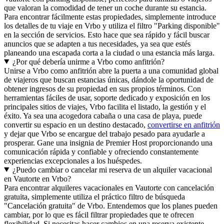
que valoran la comodidad de tener un coche durante su estancia.
Para encontrar fácilmente estas propiedades, simplemente introduce
los detalles de tu viaje en Vrbo y utiliza el filtro "Parking disponible"
en la sección de servicios. Esto hace que sea rápido y fácil buscar
anuncios que se adapten a tus necesidades, ya sea que estés
planeando una escapada corta a la ciudad o una estancia más larga.
¿Por qué debería unirme a Vrbo como anfitrión?
Unirse a Vrbo como anfitrión abre la puerta a una comunidad global
de viajeros que buscan estancias únicas, dándole la oportunidad de
obtener ingresos de su propiedad en sus propios términos. Con
herramientas fáciles de usar, soporte dedicado y exposición en los
principales sitios de viajes, Vrbo facilita el listado, la gestión y el
éxito. Ya sea una acogedora cabaña o una casa de playa, puede
convertir su espacio en un destino destacado,
convertirse en anfitrión
y dejar que Vrbo se encargue del trabajo pesado para ayudarle a
prosperar. Gane una insignia de Premier Host proporcionando una
comunicación rápida y confiable y ofreciendo constantemente
experiencias excepcionales a los huéspedes.
¿Puedo cambiar o cancelar mi reserva de un alquiler vacacional
en Vautorte en Vrbo?
Para encontrar alquileres vacacionales en Vautorte con cancelación
gratuita, simplemente utiliza el práctico filtro de búsqueda
"Cancelación gratuita" de Vrbo. Entendemos que los planes pueden
cambiar, por lo que es fácil filtrar propiedades que te ofrecen
flexibilidad. Si necesitas hacer cambios en una reserva existente,