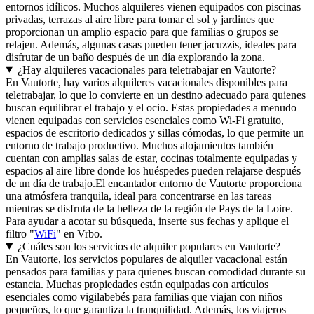
entornos idílicos. Muchos alquileres vienen equipados con piscinas
privadas, terrazas al aire libre para tomar el sol y jardines que
proporcionan un amplio espacio para que familias o grupos se
relajen. Además, algunas casas pueden tener jacuzzis, ideales para
disfrutar de un baño después de un día explorando la zona.
¿Hay alquileres vacacionales para teletrabajar en Vautorte?
En Vautorte, hay varios alquileres vacacionales disponibles para
teletrabajar, lo que lo convierte en un destino adecuado para quienes
buscan equilibrar el trabajo y el ocio. Estas propiedades a menudo
vienen equipadas con servicios esenciales como Wi-Fi gratuito,
espacios de escritorio dedicados y sillas cómodas, lo que permite un
entorno de trabajo productivo. Muchos alojamientos también
cuentan con amplias salas de estar, cocinas totalmente equipadas y
espacios al aire libre donde los huéspedes pueden relajarse después
de un día de trabajo.El encantador entorno de Vautorte proporciona
una atmósfera tranquila, ideal para concentrarse en las tareas
mientras se disfruta de la belleza de la región de Pays de la Loire.
Para ayudar a acotar su búsqueda, inserte sus fechas y aplique el
filtro "
WiFi
" en Vrbo.
¿Cuáles son los servicios de alquiler populares en Vautorte?
En Vautorte, los servicios populares de alquiler vacacional están
pensados para familias y para quienes buscan comodidad durante su
estancia. Muchas propiedades están equipadas con artículos
esenciales como vigilabebés para familias que viajan con niños
pequeños, lo que garantiza la tranquilidad. Además, los viajeros