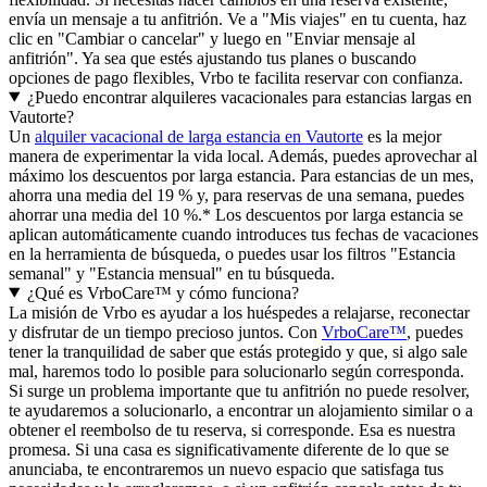
envía un mensaje a tu anfitrión. Ve a "Mis viajes" en tu cuenta, haz
clic en "Cambiar o cancelar" y luego en "Enviar mensaje al
anfitrión". Ya sea que estés ajustando tus planes o buscando
opciones de pago flexibles, Vrbo te facilita reservar con confianza.
¿Puedo encontrar alquileres vacacionales para estancias largas en
Vautorte?
Un
alquiler vacacional de larga estancia en Vautorte
es la mejor
manera de experimentar la vida local. Además, puedes aprovechar al
máximo los descuentos por larga estancia. Para estancias de un mes,
ahorra una media del 19 % y, para reservas de una semana, puedes
ahorrar una media del 10 %.* Los descuentos por larga estancia se
aplican automáticamente cuando introduces tus fechas de vacaciones
en la herramienta de búsqueda, o puedes usar los filtros "Estancia
semanal" y "Estancia mensual" en tu búsqueda.
¿Qué es VrboCare™ y cómo funciona?
La misión de Vrbo es ayudar a los huéspedes a relajarse, reconectar
y disfrutar de un tiempo precioso juntos. Con
VrboCare™
, puedes
tener la tranquilidad de saber que estás protegido y que, si algo sale
mal, haremos todo lo posible para solucionarlo según corresponda.
Si surge un problema importante que tu anfitrión no puede resolver,
te ayudaremos a solucionarlo, a encontrar un alojamiento similar o a
obtener el reembolso de tu reserva, si corresponde. Esa es nuestra
promesa. Si una casa es significativamente diferente de lo que se
anunciaba, te encontraremos un nuevo espacio que satisfaga tus