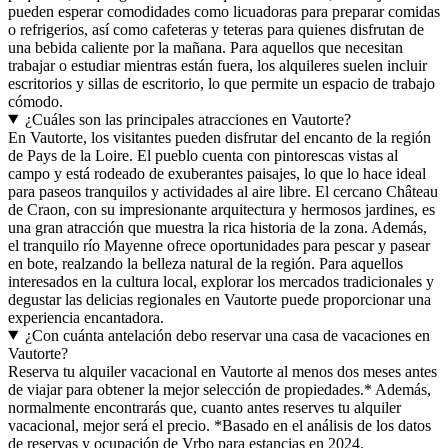
pueden esperar comodidades como licuadoras para preparar comidas
o refrigerios, así como cafeteras y teteras para quienes disfrutan de
una bebida caliente por la mañana. Para aquellos que necesitan
trabajar o estudiar mientras están fuera, los alquileres suelen incluir
escritorios y sillas de escritorio, lo que permite un espacio de trabajo
cómodo.
¿Cuáles son las principales atracciones en Vautorte?
En Vautorte, los visitantes pueden disfrutar del encanto de la región
de Pays de la Loire. El pueblo cuenta con pintorescas vistas al
campo y está rodeado de exuberantes paisajes, lo que lo hace ideal
para paseos tranquilos y actividades al aire libre. El cercano Château
de Craon, con su impresionante arquitectura y hermosos jardines, es
una gran atracción que muestra la rica historia de la zona. Además,
el tranquilo río Mayenne ofrece oportunidades para pescar y pasear
en bote, realzando la belleza natural de la región. Para aquellos
interesados en la cultura local, explorar los mercados tradicionales y
degustar las delicias regionales en Vautorte puede proporcionar una
experiencia encantadora.
¿Con cuánta antelación debo reservar una casa de vacaciones en
Vautorte?
Reserva tu alquiler vacacional en Vautorte al menos dos meses antes
de viajar para obtener la mejor selección de propiedades.* Además,
normalmente encontrarás que, cuanto antes reserves tu alquiler
vacacional, mejor será el precio. *Basado en el análisis de los datos
de reservas y ocupación de Vrbo para estancias en 2024.