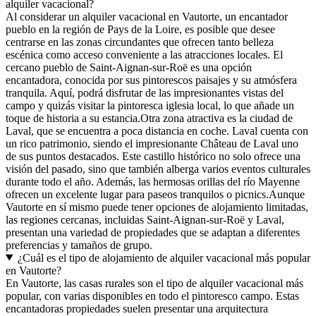
alquiler vacacional?
Al considerar un alquiler vacacional en Vautorte, un encantador
pueblo en la región de Pays de la Loire, es posible que desee
centrarse en las zonas circundantes que ofrecen tanto belleza
escénica como acceso conveniente a las atracciones locales. El
cercano pueblo de Saint-Aignan-sur-Roë es una opción
encantadora, conocida por sus pintorescos paisajes y su atmósfera
tranquila. Aquí, podrá disfrutar de las impresionantes vistas del
campo y quizás visitar la pintoresca iglesia local, lo que añade un
toque de historia a su estancia.Otra zona atractiva es la ciudad de
Laval, que se encuentra a poca distancia en coche. Laval cuenta con
un rico patrimonio, siendo el impresionante Château de Laval uno
de sus puntos destacados. Este castillo histórico no solo ofrece una
visión del pasado, sino que también alberga varios eventos culturales
durante todo el año. Además, las hermosas orillas del río Mayenne
ofrecen un excelente lugar para paseos tranquilos o picnics.Aunque
Vautorte en sí mismo puede tener opciones de alojamiento limitadas,
las regiones cercanas, incluidas Saint-Aignan-sur-Roë y Laval,
presentan una variedad de propiedades que se adaptan a diferentes
preferencias y tamaños de grupo.
¿Cuál es el tipo de alojamiento de alquiler vacacional más popular
en Vautorte?
En Vautorte, las casas rurales son el tipo de alquiler vacacional más
popular, con varias disponibles en todo el pintoresco campo. Estas
encantadoras propiedades suelen presentar una arquitectura