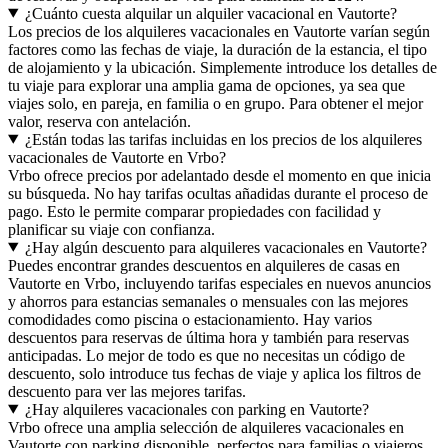
¿Cuánto cuesta alquilar un alquiler vacacional en Vautorte?
Los precios de los alquileres vacacionales en Vautorte varían según
factores como las fechas de viaje, la duración de la estancia, el tipo
de alojamiento y la ubicación. Simplemente introduce los detalles de
tu viaje para explorar una amplia gama de opciones, ya sea que
viajes solo, en pareja, en familia o en grupo. Para obtener el mejor
valor, reserva con antelación.
¿Están todas las tarifas incluidas en los precios de los alquileres
vacacionales de Vautorte en Vrbo?
Vrbo ofrece precios por adelantado desde el momento en que inicia
su búsqueda. No hay tarifas ocultas añadidas durante el proceso de
pago. Esto le permite comparar propiedades con facilidad y
planificar su viaje con confianza.
¿Hay algún descuento para alquileres vacacionales en Vautorte?
Puedes encontrar grandes descuentos en alquileres de casas en
Vautorte en Vrbo, incluyendo tarifas especiales en nuevos anuncios
y ahorros para estancias semanales o mensuales con las mejores
comodidades como piscina o estacionamiento. Hay varios
descuentos para reservas de última hora y también para reservas
anticipadas. Lo mejor de todo es que no necesitas un código de
descuento, solo introduce tus fechas de viaje y aplica los filtros de
descuento para ver las mejores tarifas.
¿Hay alquileres vacacionales con parking en Vautorte?
Vrbo ofrece una amplia selección de alquileres vacacionales en
Vautorte con parking disponible, perfectos para familias o viajeros