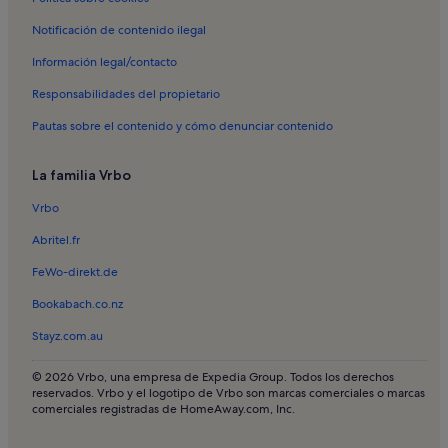
Alquileres vacacionales en Marigné-Peuton
Notificación de contenido ilegal
Alquileres vacacionales en Peuton
Información legal/contacto
Alquileres vacacionales en Congrier
Responsabilidades del propietario
Alquileres vacacionales en Craon
Pautas sobre el contenido y cómo denunciar contenido
Alquileres vacacionales en Castillo de Craon
Alquileres vacacionales en La Selle-Craonnaise
La familia Vrbo
Vrbo
Abritel.fr
FeWo-direkt.de
Bookabach.co.nz
Stayz.com.au
© 2026 Vrbo, una empresa de Expedia Group. Todos los derechos
reservados. Vrbo y el logotipo de Vrbo son marcas comerciales o marcas
comerciales registradas de HomeAway.com, Inc.