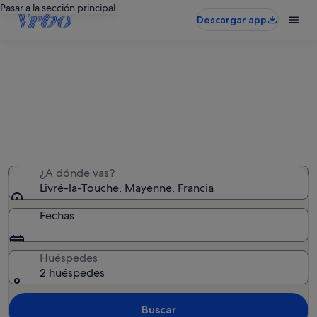
Pasar a la sección principal
Descargar app
Alquileres vacacionales en Livré-la-
Touche
Hemos encontrado 49 alquileres vacacionales:
introduce las fechas para ver la disponibilidad
¿A dónde vas?
Livré-la-Touche, Mayenne, Francia
Fechas
Huéspedes
2 huéspedes
Buscar