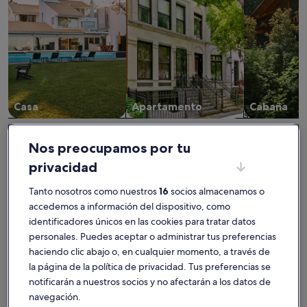
Casa
Apartamento
Cabaña
Encuentra el mejor lugar donde
Nos preocupamos por tu
alojarte - Livré-la-Touche
privacidad
Tanto nosotros como nuestros
16
socios almacenamos o
Más información sobre Gite sleeps 14, ideal for families and 
Más infor
accedemos a información del dispositivo, como
identificadores únicos en las cookies para tratar datos
personales. Puedes aceptar o administrar tus preferencias
haciendo clic abajo o, en cualquier momento, a través de
la página de la política de privacidad. Tus preferencias se
notificarán a nuestros socios y no afectarán a los datos de
navegación.