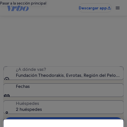
Pasar a la sección principal
Descargar app
Alquileres vacacionales cerca de
Fundación Theodorakis
Hemos encontrado 350 alquileres vacacionales:
introduce las fechas para ver la disponibilidad
¿A dónde vas?
Fundación Theodorakis, Evrotas, Región del Pelopone
Fechas
Huéspedes
2 huéspedes
Buscar