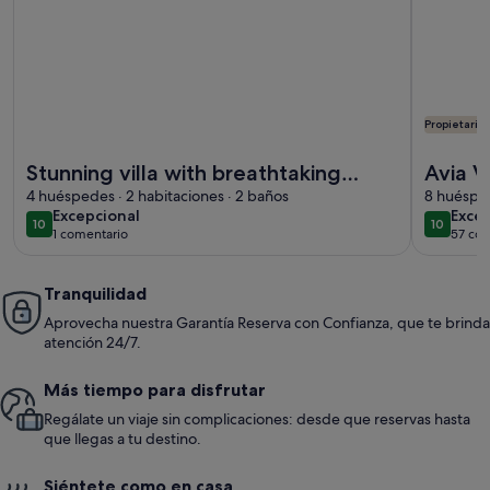
Propietario
Más información sobre Stunning villa with breathtaking mou
Más inform
Stunning villa with breathtaking
Avia Vi
mountain and sea views and private
4 huéspedes · 2 habitaciones · 2 baños
con pis
8 huésped
excepcional
exce
Excepcional
Exce
pool.
10
10
10 de 10
10 de 10
1 comentario
57 com
(1 comentario)
(57 
Tranquilidad
Aprovecha nuestra Garantía Reserva con Confianza, que te brinda
atención 24/7.
Más tiempo para disfrutar
Regálate un viaje sin complicaciones: desde que reservas hasta
que llegas a tu destino.
Siéntete como en casa