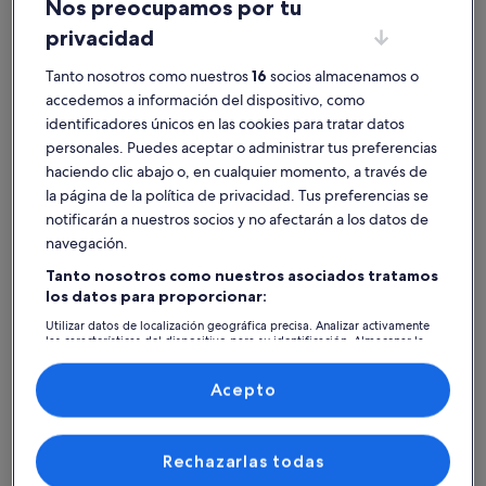
Nos preocupamos por tu
privacidad
Tanto nosotros como nuestros
16
socios almacenamos o
accedemos a información del dispositivo, como
Evrotas
Alquileres vacacionales cerca de Fundación Theodorakis
identificadores únicos en las cookies para tratar datos
personales. Puedes aceptar o administrar tus preferencias
Explora la página y descubre casas de vacaciones en los alrededores
haciendo clic abajo o, en cualquier momento, a través de
de Fundación Theodorakis que se convertirán en tu hogar por unos
la página de la política de privacidad. Tus preferencias se
días. Tanto si viajas con un grupo de amigos como con tu mascota,
notificarán a nuestros socios y no afectarán a los datos de
las casas de vacaciones disponen de todos y cada uno de los
servicios que necesitaréis durante esos días fuera, como, por
navegación.
ejemplo, chimenea y lavadora. No importa el tipo de alojamiento
Tanto nosotros como nuestros asociados tratamos
que estés buscando: aquí darás con uno que cumpla con todas tus
los datos para proporcionar:
expectativas, incluidos lugares accesibles y para no fumadores.
Utilizar datos de localización geográfica precisa. Analizar activamente
las características del dispositivo para su identificación. Almacenar la
información en un dispositivo y/o acceder a ella. Publicidad y
contenido personalizados, medición de publicidad y contenido,
Encuentra un alojamiento de tu estilo
investigación de audiencia y desarrollo de servicios.
Acepto
Lista de asociados (proveedores)
Busca casas
Busca apartamentos
Buscar caba
Rechazarlas todas