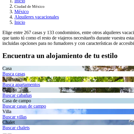
Inicio
Ciudad de México
México
Alquileres vacacionales
Inicio
Elige entre 267 casas y 133 condominios, entre otros alquileres vacac
que tanto tú como el resto de viajeros necesitaréis durante vuestra es
incluidas opciones para no fumadores y con características de accesibi
Encuentra un alojamiento de tu estilo
Casa
Busca casas
Apartamento
Busca apartamentos
Cabaña
Buscar cabañas
Casa de campo
Buscar casas de campo
Villa
Buscar villas
Chalet
Buscar chalets