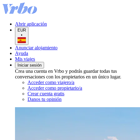
Abrir aplicación
EUR
•
Anunciar alojamiento
Ayuda
Mis viajes
Iniciar sesión
Crea una cuenta en Vrbo y podrás guardar todas tus
conversaciones con los propietarios en un único lugar.
Acceder como viajero/a
Acceder como propietario/a
Crear cuenta gratis
Danos tu opinión