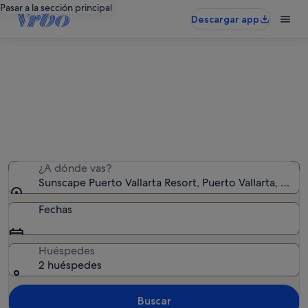
Pasar a la sección principal
Descargar app
Alquileres vacacionales en
Sunscape Puerto Vallarta Resort
Hemos encontrado 122 alquileres vacacionales:
introduce las fechas para ver la disponibilidad
¿A dónde vas?
Sunscape Puerto Vallarta Resort, Puerto Vallarta, Jalis
Fechas
Huéspedes
2 huéspedes
Buscar