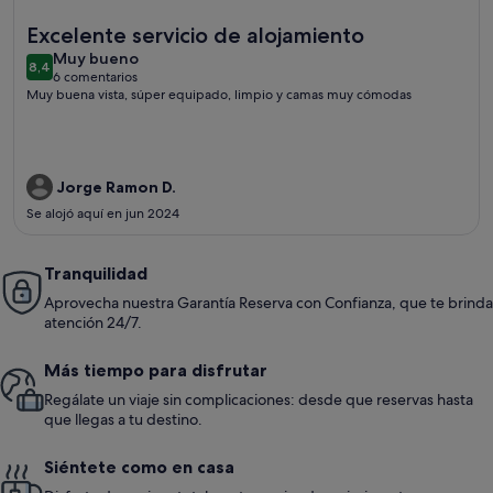
Más información sobre Condominio NO POOL NO BEACH WIFI
Excelente servicio de alojamiento
muy
Muy bueno
8,4
8,4 de 10
6 comentarios
bueno
(6 comentarios)
Muy buena vista, súper equipado, limpio y camas muy cómodas
Jorge Ramon D.
Se alojó aquí en jun 2024
Tranquilidad
Aprovecha nuestra Garantía Reserva con Confianza, que te brinda
atención 24/7.
Más tiempo para disfrutar
Regálate un viaje sin complicaciones: desde que reservas hasta
que llegas a tu destino.
Siéntete como en casa