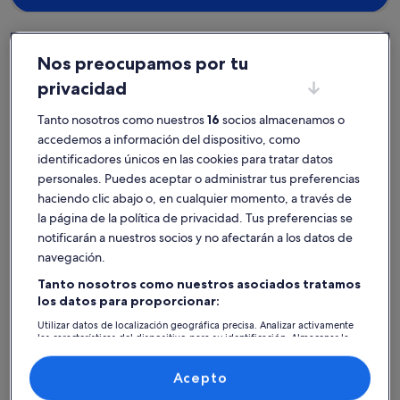
Nos preocupamos por tu
Las Glorias
Sunscape Puerto Vallarta Resort
privacidad
Tanto nosotros como nuestros
16
socios almacenamos o
accedemos a información del dispositivo, como
Encuentra un alojamiento de tu estilo
identificadores únicos en las cookies para tratar datos
personales. Puedes aceptar o administrar tus preferencias
Busca casas
Busca apartamentos
Buscar caba
haciendo clic abajo o, en cualquier momento, a través de
la página de la política de privacidad. Tus preferencias se
notificarán a nuestros socios y no afectarán a los datos de
navegación.
Tanto nosotros como nuestros asociados tratamos
los datos para proporcionar:
Utilizar datos de localización geográfica precisa. Analizar activamente
las características del dispositivo para su identificación. Almacenar la
información en un dispositivo y/o acceder a ella. Publicidad y
contenido personalizados, medición de publicidad y contenido,
Casa
Apartamento
Cabaña
investigación de audiencia y desarrollo de servicios.
Acepto
Lista de asociados (proveedores)