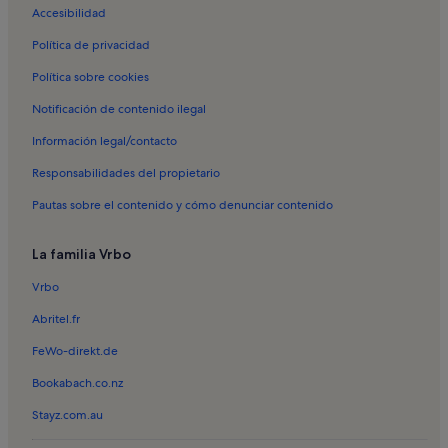
Alquileres vacacionales en Teatro Vallarta
Accesibilidad
Alquileres vacacionales en Centro comercial Plaza Caracol
Política de privacidad
Alquileres vacacionales en La Isla
Política sobre cookies
Alquileres vacacionales en Peninsula Vallarta
Notificación de contenido ilegal
Alquileres vacacionales en Torre 1
Información legal/contacto
Alquileres vacacionales en Grand Venetian
Responsabilidades del propietario
Alquileres vacacionales en Playa Las Glorias
Pautas sobre el contenido y cómo denunciar contenido
Alquileres vacacionales en Shangri-la
Alquileres vacacionales en Villa del Palmar
La familia Vrbo
Apartamentos en Puerto Vallarta
Vrbo
Casas en Puerto Vallarta
Abritel.fr
Casas en Playa Destiladeras
FeWo-direkt.de
Alquileres con piscina en Puerto Vallarta
Bookabach.co.nz
Alquileres con piscina cerca de Playa Punta de Mita
Stayz.com.au
Alquileres en la playa en Puerto Vallarta