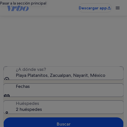
Pasar a la sección principal
Descargar app
Alquileres vacacionales cerca de
Playa Platanitos
Hemos encontrado 23 alquileres vacacionales:
introduce las fechas para ver la disponibilidad
¿A dónde vas?
Playa Platanitos, Zacualpan, Nayarit, México
Fechas
Huéspedes
2 huéspedes
Buscar