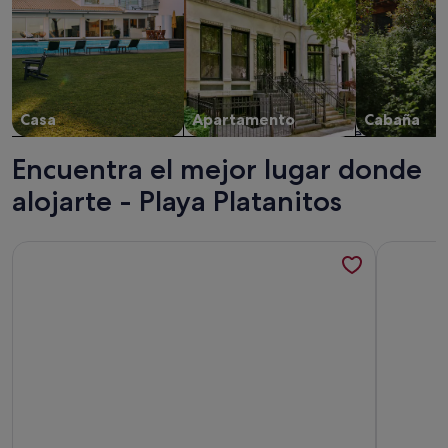
Casa
Apartamento
Cabaña
Encuentra el mejor lugar donde
alojarte - Playa Platanitos
Más información sobre Casa Privada Casa de Colores en Pla
Más infor