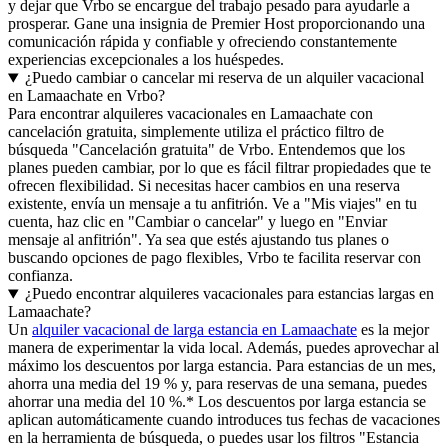
y dejar que Vrbo se encargue del trabajo pesado para ayudarle a
prosperar. Gane una insignia de Premier Host proporcionando una
comunicación rápida y confiable y ofreciendo constantemente
experiencias excepcionales a los huéspedes.
¿Puedo cambiar o cancelar mi reserva de un alquiler vacacional
en Lamaachate en Vrbo?
Para encontrar alquileres vacacionales en Lamaachate con
cancelación gratuita, simplemente utiliza el práctico filtro de
búsqueda "Cancelación gratuita" de Vrbo. Entendemos que los
planes pueden cambiar, por lo que es fácil filtrar propiedades que te
ofrecen flexibilidad. Si necesitas hacer cambios en una reserva
existente, envía un mensaje a tu anfitrión. Ve a "Mis viajes" en tu
cuenta, haz clic en "Cambiar o cancelar" y luego en "Enviar
mensaje al anfitrión". Ya sea que estés ajustando tus planes o
buscando opciones de pago flexibles, Vrbo te facilita reservar con
confianza.
¿Puedo encontrar alquileres vacacionales para estancias largas en
Lamaachate?
Un
alquiler vacacional de larga estancia en Lamaachate
es la mejor
manera de experimentar la vida local. Además, puedes aprovechar al
máximo los descuentos por larga estancia. Para estancias de un mes,
ahorra una media del 19 % y, para reservas de una semana, puedes
ahorrar una media del 10 %.* Los descuentos por larga estancia se
aplican automáticamente cuando introduces tus fechas de vacaciones
en la herramienta de búsqueda, o puedes usar los filtros "Estancia