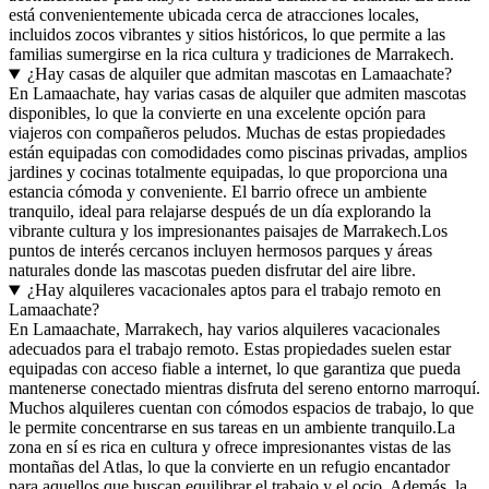
está convenientemente ubicada cerca de atracciones locales,
incluidos zocos vibrantes y sitios históricos, lo que permite a las
familias sumergirse en la rica cultura y tradiciones de Marrakech.
¿Hay casas de alquiler que admitan mascotas en Lamaachate?
En Lamaachate, hay varias casas de alquiler que admiten mascotas
disponibles, lo que la convierte en una excelente opción para
viajeros con compañeros peludos. Muchas de estas propiedades
están equipadas con comodidades como piscinas privadas, amplios
jardines y cocinas totalmente equipadas, lo que proporciona una
estancia cómoda y conveniente. El barrio ofrece un ambiente
tranquilo, ideal para relajarse después de un día explorando la
vibrante cultura y los impresionantes paisajes de Marrakech.Los
puntos de interés cercanos incluyen hermosos parques y áreas
naturales donde las mascotas pueden disfrutar del aire libre.
¿Hay alquileres vacacionales aptos para el trabajo remoto en
Lamaachate?
En Lamaachate, Marrakech, hay varios alquileres vacacionales
adecuados para el trabajo remoto. Estas propiedades suelen estar
equipadas con acceso fiable a internet, lo que garantiza que pueda
mantenerse conectado mientras disfruta del sereno entorno marroquí.
Muchos alquileres cuentan con cómodos espacios de trabajo, lo que
le permite concentrarse en sus tareas en un ambiente tranquilo.La
zona en sí es rica en cultura y ofrece impresionantes vistas de las
montañas del Atlas, lo que la convierte en un refugio encantador
para aquellos que buscan equilibrar el trabajo y el ocio. Además, la