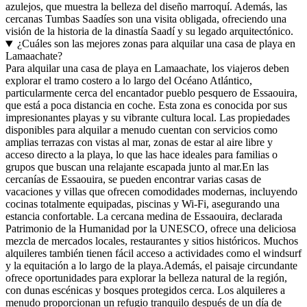
azulejos, que muestra la belleza del diseño marroquí. Además, las
cercanas Tumbas Saadíes son una visita obligada, ofreciendo una
visión de la historia de la dinastía Saadí y su legado arquitectónico.
¿Cuáles son las mejores zonas para alquilar una casa de playa en
Lamaachate?
Para alquilar una casa de playa en Lamaachate, los viajeros deben
explorar el tramo costero a lo largo del Océano Atlántico,
particularmente cerca del encantador pueblo pesquero de Essaouira,
que está a poca distancia en coche. Esta zona es conocida por sus
impresionantes playas y su vibrante cultura local. Las propiedades
disponibles para alquilar a menudo cuentan con servicios como
amplias terrazas con vistas al mar, zonas de estar al aire libre y
acceso directo a la playa, lo que las hace ideales para familias o
grupos que buscan una relajante escapada junto al mar.En las
cercanías de Essaouira, se pueden encontrar varias casas de
vacaciones y villas que ofrecen comodidades modernas, incluyendo
cocinas totalmente equipadas, piscinas y Wi-Fi, asegurando una
estancia confortable. La cercana medina de Essaouira, declarada
Patrimonio de la Humanidad por la UNESCO, ofrece una deliciosa
mezcla de mercados locales, restaurantes y sitios históricos. Muchos
alquileres también tienen fácil acceso a actividades como el windsurf
y la equitación a lo largo de la playa.Además, el paisaje circundante
ofrece oportunidades para explorar la belleza natural de la región,
con dunas escénicas y bosques protegidos cerca. Los alquileres a
menudo proporcionan un refugio tranquilo después de un día de