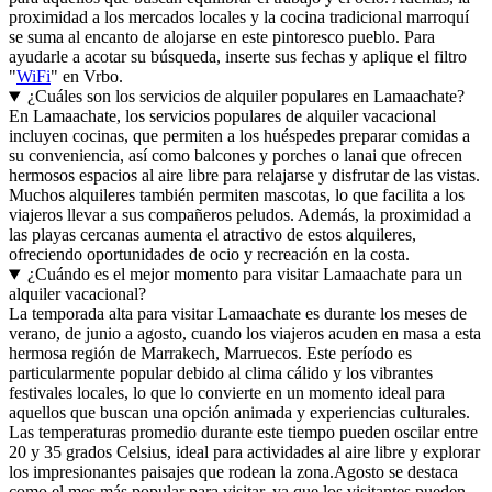
proximidad a los mercados locales y la cocina tradicional marroquí
se suma al encanto de alojarse en este pintoresco pueblo. Para
ayudarle a acotar su búsqueda, inserte sus fechas y aplique el filtro
"
WiFi
" en Vrbo.
¿Cuáles son los servicios de alquiler populares en Lamaachate?
En Lamaachate, los servicios populares de alquiler vacacional
incluyen cocinas, que permiten a los huéspedes preparar comidas a
su conveniencia, así como balcones y porches o lanai que ofrecen
hermosos espacios al aire libre para relajarse y disfrutar de las vistas.
Muchos alquileres también permiten mascotas, lo que facilita a los
viajeros llevar a sus compañeros peludos. Además, la proximidad a
las playas cercanas aumenta el atractivo de estos alquileres,
ofreciendo oportunidades de ocio y recreación en la costa.
¿Cuándo es el mejor momento para visitar Lamaachate para un
alquiler vacacional?
La temporada alta para visitar Lamaachate es durante los meses de
verano, de junio a agosto, cuando los viajeros acuden en masa a esta
hermosa región de Marrakech, Marruecos. Este período es
particularmente popular debido al clima cálido y los vibrantes
festivales locales, lo que lo convierte en un momento ideal para
aquellos que buscan una opción animada y experiencias culturales.
Las temperaturas promedio durante este tiempo pueden oscilar entre
20 y 35 grados Celsius, ideal para actividades al aire libre y explorar
los impresionantes paisajes que rodean la zona.Agosto se destaca
como el mes más popular para visitar, ya que los visitantes pueden