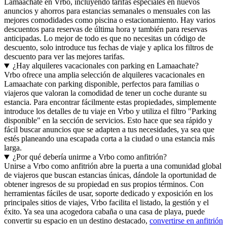
Lamaachate en Vrbo, incluyendo tarifas especiales en nuevos
anuncios y ahorros para estancias semanales o mensuales con las
mejores comodidades como piscina o estacionamiento. Hay varios
descuentos para reservas de última hora y también para reservas
anticipadas. Lo mejor de todo es que no necesitas un código de
descuento, solo introduce tus fechas de viaje y aplica los filtros de
descuento para ver las mejores tarifas.
¿Hay alquileres vacacionales con parking en Lamaachate?
Vrbo ofrece una amplia selección de alquileres vacacionales en
Lamaachate con parking disponible, perfectos para familias o
viajeros que valoran la comodidad de tener un coche durante su
estancia. Para encontrar fácilmente estas propiedades, simplemente
introduce los detalles de tu viaje en Vrbo y utiliza el filtro "Parking
disponible" en la sección de servicios. Esto hace que sea rápido y
fácil buscar anuncios que se adapten a tus necesidades, ya sea que
estés planeando una escapada corta a la ciudad o una estancia más
larga.
¿Por qué debería unirme a Vrbo como anfitrión?
Unirse a Vrbo como anfitrión abre la puerta a una comunidad global
de viajeros que buscan estancias únicas, dándole la oportunidad de
obtener ingresos de su propiedad en sus propios términos. Con
herramientas fáciles de usar, soporte dedicado y exposición en los
principales sitios de viajes, Vrbo facilita el listado, la gestión y el
éxito. Ya sea una acogedora cabaña o una casa de playa, puede
convertir su espacio en un destino destacado,
convertirse en anfitrión