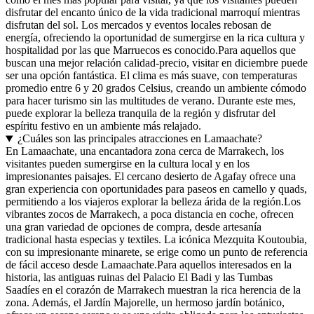
disfrutar del encanto único de la vida tradicional marroquí mientras
disfrutan del sol. Los mercados y eventos locales rebosan de
energía, ofreciendo la oportunidad de sumergirse en la rica cultura y
hospitalidad por las que Marruecos es conocido.Para aquellos que
buscan una mejor relación calidad-precio, visitar en diciembre puede
ser una opción fantástica. El clima es más suave, con temperaturas
promedio entre 6 y 20 grados Celsius, creando un ambiente cómodo
para hacer turismo sin las multitudes de verano. Durante este mes,
puede explorar la belleza tranquila de la región y disfrutar del
espíritu festivo en un ambiente más relajado.
¿Cuáles son las principales atracciones en Lamaachate?
En Lamaachate, una encantadora zona cerca de Marrakech, los
visitantes pueden sumergirse en la cultura local y en los
impresionantes paisajes. El cercano desierto de Agafay ofrece una
gran experiencia con oportunidades para paseos en camello y quads,
permitiendo a los viajeros explorar la belleza árida de la región.Los
vibrantes zocos de Marrakech, a poca distancia en coche, ofrecen
una gran variedad de opciones de compra, desde artesanía
tradicional hasta especias y textiles. La icónica Mezquita Koutoubia,
con su impresionante minarete, se erige como un punto de referencia
de fácil acceso desde Lamaachate.Para aquellos interesados en la
historia, las antiguas ruinas del Palacio El Badi y las Tumbas
Saadíes en el corazón de Marrakech muestran la rica herencia de la
zona. Además, el Jardín Majorelle, un hermoso jardín botánico,