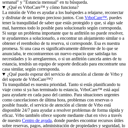
semanal" y "Estancia mensual" en tu búsqueda.
¿Qué es VrboCare™ y cómo funciona?
La misión de Vrbo es ayudar a los huéspedes a relajarse, reconectar
y disfrutar de un tiempo precioso juntos. Con
VrboCare™
, puedes
tener la tranquilidad de saber que estás protegido y que, si algo sale
mal, haremos todo lo posible para solucionarlo según corresponda.
Si surge un problema importante que tu anfitrión no puede resolver,
te ayudaremos a solucionarlo, a encontrar un alojamiento similar o a
obtener el reembolso de tu reserva, si corresponde. Esa es nuestra
promesa. Si una casa es significativamente diferente de lo que se
anunciaba, te encontraremos un nuevo espacio que satisfaga tus
necesidades y lo arreglaremos, o si un anfitrión cancela antes de tu
estancia, tendrás un equipo de soporte dedicado para encontrarte una
casa similar, según corresponda.
¿Qué puedo esperar del servicio de atención al cliente de Vrbo y
del soporte de VrboCare™?
Tu tranquilidad es nuestra prioridad. Tanto si estás planificando tu
viaje como si ya has terminado tu estancia, VrboCare™ está aquí
para ayudarte en cada paso del camino. Para situaciones urgentes
como cancelaciones de última hora, problemas con reservas o
posible fraude, el servicio de atención al cliente de Vrbo está
disponible 24/7 para ayudar a resolver problemas de forma rápida y
eficaz. Vrbo también ofrece soporte mediante chat en vivo a través
de nuestro
Centro de ayuda
, donde puedes encontrar recursos útiles
sobre reservas, pagos, administración de propiedades y seguridad, lo