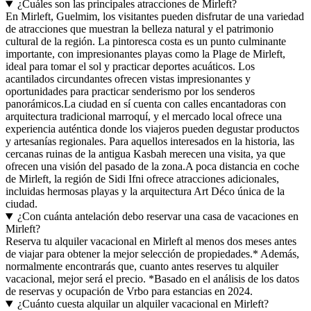
¿Cuáles son las principales atracciones de Mirleft?
En Mirleft, Guelmim, los visitantes pueden disfrutar de una variedad
de atracciones que muestran la belleza natural y el patrimonio
cultural de la región. La pintoresca costa es un punto culminante
importante, con impresionantes playas como la Plage de Mirleft,
ideal para tomar el sol y practicar deportes acuáticos. Los
acantilados circundantes ofrecen vistas impresionantes y
oportunidades para practicar senderismo por los senderos
panorámicos.La ciudad en sí cuenta con calles encantadoras con
arquitectura tradicional marroquí, y el mercado local ofrece una
experiencia auténtica donde los viajeros pueden degustar productos
y artesanías regionales. Para aquellos interesados en la historia, las
cercanas ruinas de la antigua Kasbah merecen una visita, ya que
ofrecen una visión del pasado de la zona.A poca distancia en coche
de Mirleft, la región de Sidi Ifni ofrece atracciones adicionales,
incluidas hermosas playas y la arquitectura Art Déco única de la
ciudad.
¿Con cuánta antelación debo reservar una casa de vacaciones en
Mirleft?
Reserva tu alquiler vacacional en Mirleft al menos dos meses antes
de viajar para obtener la mejor selección de propiedades.* Además,
normalmente encontrarás que, cuanto antes reserves tu alquiler
vacacional, mejor será el precio. *Basado en el análisis de los datos
de reservas y ocupación de Vrbo para estancias en 2024.
¿Cuánto cuesta alquilar un alquiler vacacional en Mirleft?