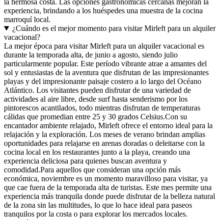
la hermosa costa. Las opciones gastronómicas cercanas mejoran la
experiencia, brindando a los huéspedes una muestra de la cocina
marroquí local.
¿Cuándo es el mejor momento para visitar Mirleft para un alquiler
vacacional?
La mejor época para visitar Mirleft para un alquiler vacacional es
durante la temporada alta, de junio a agosto, siendo julio
particularmente popular. Este período vibrante atrae a amantes del
sol y entusiastas de la aventura que disfrutan de las impresionantes
playas y del impresionante paisaje costero a lo largo del Océano
Atlántico. Los visitantes pueden disfrutar de una variedad de
actividades al aire libre, desde surf hasta senderismo por los
pintorescos acantilados, todo mientras disfrutan de temperaturas
cálidas que promedian entre 25 y 30 grados Celsius.Con su
encantador ambiente relajado, Mirleft ofrece el entorno ideal para la
relajación y la exploración. Los meses de verano brindan amplias
oportunidades para relajarse en arenas doradas o deleitarse con la
cocina local en los restaurantes junto a la playa, creando una
experiencia deliciosa para quienes buscan aventura y
comodidad.Para aquellos que consideran una opción más
económica, noviembre es un momento maravilloso para visitar, ya
que cae fuera de la temporada alta de turistas. Este mes permite una
experiencia más tranquila donde puede disfrutar de la belleza natural
de la zona sin las multitudes, lo que lo hace ideal para paseos
tranquilos por la costa o para explorar los mercados locales.