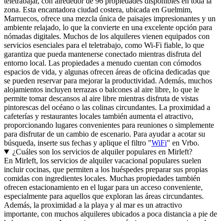
teletrabajar, con alrededor de 96 propiedades disponibles en toda la
zona. Esta encantadora ciudad costera, ubicada en Guelmim,
Marruecos, ofrece una mezcla única de paisajes impresionantes y un
ambiente relajado, lo que la convierte en una excelente opción para
nómadas digitales. Muchos de los alquileres vienen equipados con
servicios esenciales para el teletrabajo, como Wi-Fi fiable, lo que
garantiza que pueda mantenerse conectado mientras disfruta del
entorno local. Las propiedades a menudo cuentan con cómodos
espacios de vida, y algunas ofrecen áreas de oficina dedicadas que
se pueden reservar para mejorar la productividad. Además, muchos
alojamientos incluyen terrazas o balcones al aire libre, lo que le
permite tomar descansos al aire libre mientras disfruta de vistas
pintorescas del océano o las colinas circundantes. La proximidad a
cafeterías y restaurantes locales también aumenta el atractivo,
proporcionando lugares convenientes para reuniones o simplemente
para disfrutar de un cambio de escenario. Para ayudar a acotar su
búsqueda, inserte sus fechas y aplique el filtro "
WiFi
" en Vrbo.
¿Cuáles son los servicios de alquiler populares en Mirleft?
En Mirleft, los servicios de alquiler vacacional populares suelen
incluir cocinas, que permiten a los huéspedes preparar sus propias
comidas con ingredientes locales. Muchas propiedades también
ofrecen estacionamiento en el lugar para un acceso conveniente,
especialmente para aquellos que exploran las áreas circundantes.
Además, la proximidad a la playa y al mar es un atractivo
importante, con muchos alquileres ubicados a poca distancia a pie de