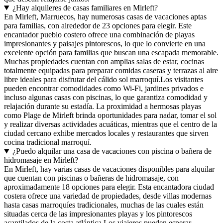
¿Hay alquileres de casas familiares en Mirleft?
En Mirleft, Marruecos, hay numerosas casas de vacaciones aptas
para familias, con alrededor de 23 opciones para elegir. Este
encantador pueblo costero ofrece una combinación de playas
impresionantes y paisajes pintorescos, lo que lo convierte en una
excelente opción para familias que buscan una escapada memorable.
Muchas propiedades cuentan con amplias salas de estar, cocinas
totalmente equipadas para preparar comidas caseras y terrazas al aire
libre ideales para disfrutar del cálido sol marroquí.Los visitantes
pueden encontrar comodidades como Wi-Fi, jardines privados e
incluso algunas casas con piscinas, lo que garantiza comodidad y
relajación durante su estadía. La proximidad a hermosas playas
como Plage de Mirleft brinda oportunidades para nadar, tomar el sol
y realizar diversas actividades acuáticas, mientras que el centro de la
ciudad cercano exhibe mercados locales y restaurantes que sirven
cocina tradicional marroquí.
¿Puedo alquilar una casa de vacaciones con piscina o bañera de
hidromasaje en Mirleft?
En Mirleft, hay varias casas de vacaciones disponibles para alquilar
que cuentan con piscinas o bañeras de hidromasaje, con
aproximadamente 18 opciones para elegir. Esta encantadora ciudad
costera ofrece una variedad de propiedades, desde villas modernas
hasta casas marroquíes tradicionales, muchas de las cuales están
situadas cerca de las impresionantes playas y los pintorescos
acantilados de la costa atlántica.Los viajeros pueden esperar