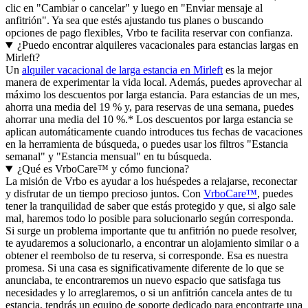
clic en "Cambiar o cancelar" y luego en "Enviar mensaje al
anfitrión". Ya sea que estés ajustando tus planes o buscando
opciones de pago flexibles, Vrbo te facilita reservar con confianza.
¿Puedo encontrar alquileres vacacionales para estancias largas en
Mirleft?
Un
alquiler vacacional de larga estancia en Mirleft
es la mejor
manera de experimentar la vida local. Además, puedes aprovechar al
máximo los descuentos por larga estancia. Para estancias de un mes,
ahorra una media del 19 % y, para reservas de una semana, puedes
ahorrar una media del 10 %.* Los descuentos por larga estancia se
aplican automáticamente cuando introduces tus fechas de vacaciones
en la herramienta de búsqueda, o puedes usar los filtros "Estancia
semanal" y "Estancia mensual" en tu búsqueda.
¿Qué es VrboCare™ y cómo funciona?
La misión de Vrbo es ayudar a los huéspedes a relajarse, reconectar
y disfrutar de un tiempo precioso juntos. Con
VrboCare™
, puedes
tener la tranquilidad de saber que estás protegido y que, si algo sale
mal, haremos todo lo posible para solucionarlo según corresponda.
Si surge un problema importante que tu anfitrión no puede resolver,
te ayudaremos a solucionarlo, a encontrar un alojamiento similar o a
obtener el reembolso de tu reserva, si corresponde. Esa es nuestra
promesa. Si una casa es significativamente diferente de lo que se
anunciaba, te encontraremos un nuevo espacio que satisfaga tus
necesidades y lo arreglaremos, o si un anfitrión cancela antes de tu
estancia, tendrás un equipo de soporte dedicado para encontrarte una