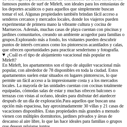
famosos puntos de surf de Mirleft, son ideales para los entusiastas de
los deportes acuáticos o para aquellos que simplemente buscan
tomar el sol. Algunas propiedades también brindan fácil acceso a
senderos cercanos y mercados locales, donde los viajeros pueden
experimentar de primera mano la vibrante cultura y cocina de
Marruecos. Además, muchas casas de playa cuentan con piscinas y
jardines comunitarios, creando un ambiente acogedor para familias o
grupos.Explorando más a fondo, los visitantes pueden descubrir
puntos de interés cercanos como los pintorescos acantilados y calas,
que ofrecen oportunidades para practicar senderismo y fotografía.
¿Cuál es el tipo de alojamiento vacacional más popular en
Mirleft?
En Mirleft, los apartamentos son el tipo de alquiler vacacional más
popular, con alrededor de 78 disponibles en toda la ciudad. Estos
apartamentos suelen estar situados en lugares pintorescos, lo que
permite un fácil acceso a la impresionante costa y a los mercados
locales. La mayoría de las unidades cuentan con cocinas totalmente
equipadas, cómodas salas de estar y muchas ofrecen balcones o
terrazas con vistas al océano, ideales para disfrutar del atardecer
después de un día de exploración.Para aquellos que buscan una
opción más espaciosa, hay aproximadamente 30 villas y 21 casas de
vacaciones disponibles. Estas propiedades más grandes a menudo
vienen con múltiples dormitorios, jardines privados y áreas de
descanso al aire libre, lo que las hace ideales para familias o grupos
que desean relajarse juntos.