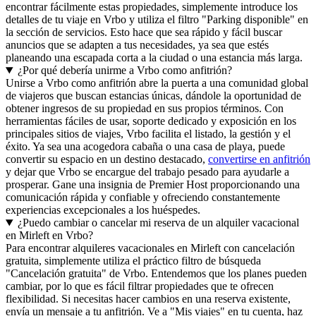
encontrar fácilmente estas propiedades, simplemente introduce los
detalles de tu viaje en Vrbo y utiliza el filtro "Parking disponible" en
la sección de servicios. Esto hace que sea rápido y fácil buscar
anuncios que se adapten a tus necesidades, ya sea que estés
planeando una escapada corta a la ciudad o una estancia más larga.
¿Por qué debería unirme a Vrbo como anfitrión?
Unirse a Vrbo como anfitrión abre la puerta a una comunidad global
de viajeros que buscan estancias únicas, dándole la oportunidad de
obtener ingresos de su propiedad en sus propios términos. Con
herramientas fáciles de usar, soporte dedicado y exposición en los
principales sitios de viajes, Vrbo facilita el listado, la gestión y el
éxito. Ya sea una acogedora cabaña o una casa de playa, puede
convertir su espacio en un destino destacado,
convertirse en anfitrión
y dejar que Vrbo se encargue del trabajo pesado para ayudarle a
prosperar. Gane una insignia de Premier Host proporcionando una
comunicación rápida y confiable y ofreciendo constantemente
experiencias excepcionales a los huéspedes.
¿Puedo cambiar o cancelar mi reserva de un alquiler vacacional
en Mirleft en Vrbo?
Para encontrar alquileres vacacionales en Mirleft con cancelación
gratuita, simplemente utiliza el práctico filtro de búsqueda
"Cancelación gratuita" de Vrbo. Entendemos que los planes pueden
cambiar, por lo que es fácil filtrar propiedades que te ofrecen
flexibilidad. Si necesitas hacer cambios en una reserva existente,
envía un mensaje a tu anfitrión. Ve a "Mis viajes" en tu cuenta, haz