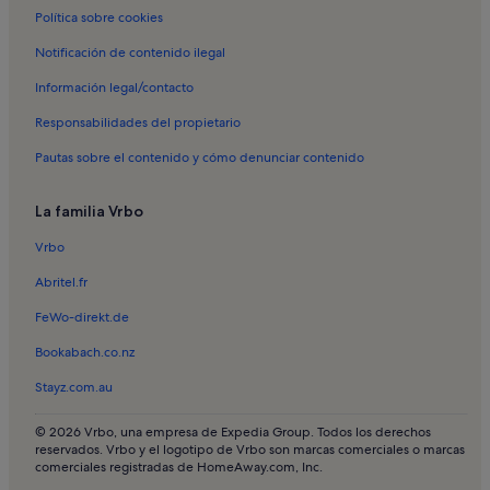
Alquileres vacacionales en Arco de la Puerta Cerrada
Política sobre cookies
Alquileres vacacionales en Castillo
Notificación de contenido ilegal
Alquileres vacacionales en Castillo de Vejer
Información legal/contacto
Alquileres vacacionales en Club de campo y de golf
Responsabilidades del propietario
Montenmedio
Alquileres vacacionales en Fundación NMAC
Pautas sobre el contenido y cómo denunciar contenido
Alquileres vacacionales en Iglesia parroquial del Divino Salvador
La familia Vrbo
Alquileres vacacionales en Zahara de los Atunes
Vrbo
Alquileres vacacionales en El Cañal
Abritel.fr
Alquileres vacacionales en La Muela
FeWo-direkt.de
Apartamentos en Zahora
Bookabach.co.nz
Apartamentos en Barbate
Apartamentos en Cabo de Trafalgar
Stayz.com.au
Apartamentos en Conil de la Frontera
© 2026 Vrbo, una empresa de Expedia Group. Todos los derechos
reservados. Vrbo y el logotipo de Vrbo son marcas comerciales o marcas
Apartamentos en El Palmar
comerciales registradas de HomeAway.com, Inc.
Apartamentos en Los Caños de Meca