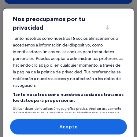
Nos preocupamos por tu
privacidad
Barbate
Alquileres con piscina en Los Caños de Meca
Encuentra el alquiler con piscina
Tanto nosotros como nuestros
16
socios almacenamos o
accedemos a información del dispositivo, como
perfecto en Los Caños de Meca
identificadores únicos en las cookies para tratar datos
personales. Puedes aceptar o administrar tus preferencias
Más información sobre CASA AMBAR 75 m² con piscina, bicicle
Más infor
haciendo clic abajo o, en cualquier momento, a través de
la página de la política de privacidad. Tus preferencias se
notificarán a nuestros socios y no afectarán a los datos de
navegación.
Tanto nosotros como nuestros asociados tratamos
los datos para proporcionar:
Utilizar datos de localización geográfica precisa. Analizar activamente
las características del dispositivo para su identificación. Almacenar la
información en un dispositivo y/o acceder a ella. Publicidad y
contenido personalizados, medición de publicidad y contenido,
investigación de audiencia y desarrollo de servicios.
Acepto
Lista de asociados (proveedores)