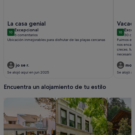
Más información sobre Casa 2 Mar y Sombra Alojamiento con
Más inform
La casa genial
Vacaci
excepcional
exce
Excepcional
Exce
10
10
10 de 10
10 de 10
6 comentarios
30 co
(6 comentarios)
(30 
Ubicación inmejorables para disfrutar de las playas cercanas
Fuimos en f
nos encant
creces. Mu
necesario a
descansar. 
atenta y ag
jo se r.
moni
Se alojó aquí en jun 2025
Se alojó aq
Encuentra un alojamiento de tu estilo
Busca casas
Busca apartamentos
Buscar caba