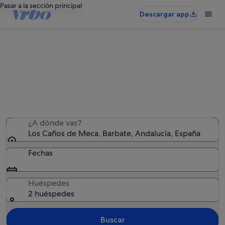
Pasar a la sección principal
Descargar app
Los Caños de Meca: alquileres con
piscina
Hemos encontrado 897 alquileres con piscina: introduce
las fechas para ver la disponibilidad
¿A dónde vas?
Los Caños de Meca, Barbate, Andalucía, España
Fechas
Huéspedes
2 huéspedes
Buscar