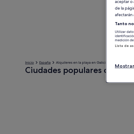
aceptar o 
de la pági
afectarán 
Tanto no
Utilizar dato
identificaci
medición de 
Lista de a
Inicio
España
Alquileres en la playa en Galicia
Mostrar
Ciudades populares de Gali
Vigo