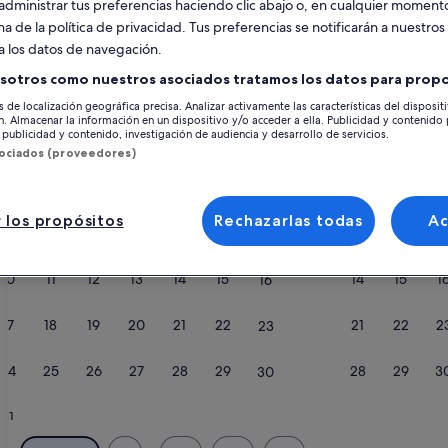
administrar tus preferencias haciendo clic abajo o, en cualquier momento
Calendario
na de la política de privacidad. Tus preferencias se notificarán a nuestros
a los datos de navegación.
Tus
agosto de 2026
se
meses
sotros como nuestros asociados tratamos los datos para propo
actuales
s de localización geográfica precisa. Analizar activamente las características del disposit
son
lunes
martes
miércoles
jueves
viernes
sábado
domingo
lunes
m
lun.
mar.
mié.
jue.
vie.
sáb.
dom.
lun.
mar.
ón. Almacenar la información en un dispositivo y/o acceder a ella. Publicidad y contenido
August
publicidad y contenido, investigación de audiencia y desarrollo de servicios.
sociados (proveedores)
de
2026
1
1
2
2
y
September
 los propósitos
Rechazarlas todas
A
cia
3
4
5
6
7
8
7
8
9
9
de
2026.
Santiago de Compostela
Sanxe
10
11
12
13
14
15
14
15
1
16
17
18
19
20
21
22
21
22
2
23
24
25
26
27
28
29
28
29
3
30
31