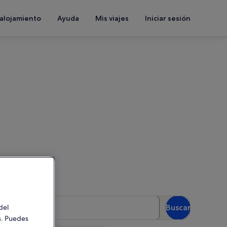
 alojamiento
Ayuda
Mis viajes
Iniciar sesión
as para ver la disponibilidad
uéspedes
del
Buscar
 huéspedes
es. Puedes