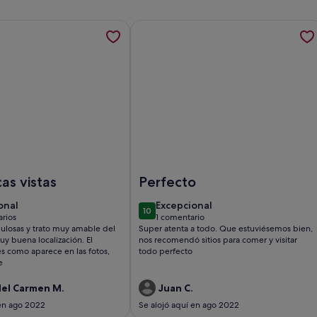
AS) CON TERRAZAS EN MOAÑA - PLAYA A XUNQUEIRA, se abre
ción sobre ESPECTACULAR PISO CON VISTAS AL PUERTO DEPOR
Más información sobre El tren de la 
RRAZAS EN MOAÑA - PLAYA A XUNQUEIRA
ESPECTACULAR PISO CON VISTAS AL PUERTO DEPORTIVO DE S
Imagen de El tren de la paz en frente
cas vistas
Perfecto
ional
excepcional
onal
Excepcional
10
10 de 10
rios
1 comentario
ntarios)
(1 comentario)
bulosas y trato muy amable del
Super atenta a todo. Que estuviésemos bien,
uy buena localización. El
nos recomendó sitios para comer y visitar
s como aparece en las fotos,
todo perfecto
e
del Carmen M.
Juan C.
 en ago 2022
Se alojó aquí en ago 2022