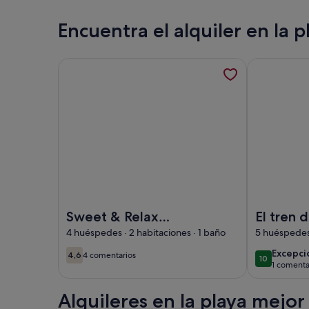
Vigo
Encuentra el alquiler en la p
Más información sobre Sweet & Relax Beach Apartm
Más informac
Imagen de Sweet & Relax Beach Apartment "Las Ga
Imagen de El
Sweet & Relax
El tren 
Beach Apartment
frente d
4 huéspedes · 2 habitaciones · 1 baño
5 huéspedes 
"Las Gaviotas"
excepc
Excepci
4,6
4 comentarios
10
4,6 de 10
(4 comentarios)
10 de 10
Noia- Portosin
1 comenta
(1 come
Alquileres en la playa mejor