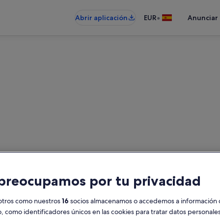
•
Abrir aplicación
EUR
Anunciar
Galicia: alquileres en la playa
es en la playa: introduce las fech
preocupamos por tu privacidad
Fechas
H
otros como nuestros
16
socios almacenamos o accedemos a información 
2
o, como identificadores únicos en las cookies para tratar datos personal