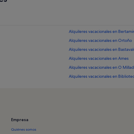
Alquileres vacacionales en Bertami
Alquileres vacacionales en Ortoño
Alquileres vacacionales en Bastaval
Alquileres vacacionales en Ames
Alquileres vacacionales en O Millad
Alquileres vacacionales en Bibliotec
Alquileres vacacionales en Centro 
Alquileres vacacionales en Centro
Alquileres vacacionales en Catedr
Alquileres vacacionales en Estatua 
Empresa
Alquileres vacacionales en Fundaci
Quiénes somos
o José Lorenzo
Alquileres vacacionales en Museo 