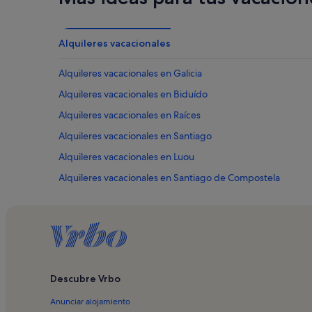
Alquileres vacacionales
Alquileres vacacionales en Galicia
Alquileres vacacionales en Biduído
Alquileres vacacionales en Raíces
Alquileres vacacionales en Santiago
Alquileres vacacionales en Luou
Alquileres vacacionales en Santiago de Compostela
Alquileres vacacionales en Campus norte de la Universidad
Alquileres vacacionales en El Corte Inglés
Alquileres vacacionales en Casa del Cabildo
Alquileres vacacionales en Colegio de Fonseca
Descubre Vrbo
Alquileres vacacionales en Fuente de los caballos
Anunciar alojamiento
Alquileres vacacionales en Galería de Arte Contemporáne