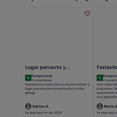
Más información sobre ÁTICO DE 2 HAB (3 CAM
Más informa
Imagen de ÁTICO DE 2 HAB (3 CAMAS) CON TE
Imagen de 
Lugar percecto y
Fastasti
tranquilo y
excepcional
excepc
Excepcional
Excepci
10
10
alojamiento muy
10 de 10
10 de 10
5 comentarios
4 comenta
(5 comentarios)
(4 come
Apartamento nuevo todo lo imprescindible y
Unas vistas fa
bueno
lugar precioso para movernos por la costa
propietario. M
gallega
apartamento e
muy agradabl
Adrian A.
María 
Se alojó aquí en abr 2024
Se alojó aquí