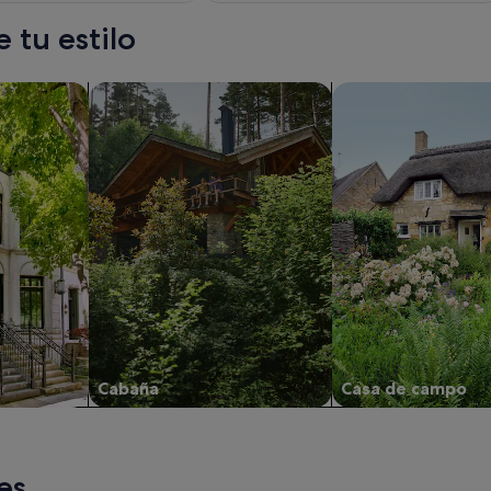
 tu estilo
s
Buscar cabañas
Buscar casas de ca
Cabaña
Casa de campo
es