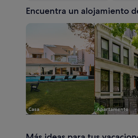
Encuentra un alojamiento de
Busca casas
Busca apartamento
Casa
Apartamento
Más ideas para tus vacacion