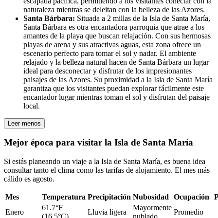
escapada pacífica, permitiendo a los visitantes conectar con la
naturaleza mientras se deleitan con la belleza de las Azores.
Santa Bárbara:
Situada a 2 millas de la Isla de Santa María,
Santa Bárbara es otra encantadora parroquia que atrae a los
amantes de la playa que buscan relajación. Con sus hermosas
playas de arena y sus atractivas aguas, esta zona ofrece un
escenario perfecto para tomar el sol y nadar. El ambiente
relajado y la belleza natural hacen de Santa Bárbara un lugar
ideal para desconectar y disfrutar de los impresionantes
paisajes de las Azores. Su proximidad a la Isla de Santa María
garantiza que los visitantes puedan explorar fácilmente este
encantador lugar mientras toman el sol y disfrutan del paisaje
local.
Leer menos
Mejor época para visitar la Isla de Santa María
Si estás planeando un viaje a la Isla de Santa María, es buena idea
consultar tanto el clima como las tarifas de alojamiento. El mes más
cálido es agosto.
Mes
Temperatura
Precipitación
Nubosidad
Ocupación
P
61.7°F
Mayormente
Enero
Lluvia ligera
Promedio
(16.5°C)
nublado