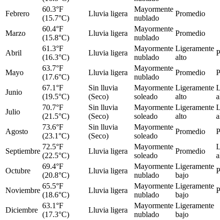
60.3°F
Mayormente
Febrero
Lluvia ligera
Promedio
(15.7°C)
nublado
60.4°F
Mayormente
Marzo
Lluvia ligera
Promedio
(15.8°C)
nublado
61.3°F
Mayormente
Ligeramente
Abril
Lluvia ligera
P
(16.3°C)
nublado
alto
63.7°F
Mayormente
Mayo
Lluvia ligera
Promedio
P
(17.6°C)
nublado
67.1°F
Sin lluvia
Mayormente
Ligeramente
L
Junio
(19.5°C)
(Seco)
soleado
alto
a
70.7°F
Sin lluvia
Mayormente
Ligeramente
L
Julio
(21.5°C)
(Seco)
soleado
alto
a
73.6°F
Sin lluvia
Mayormente
Agosto
Promedio
P
(23.1°C)
(Seco)
soleado
72.5°F
Mayormente
L
Septiembre
Lluvia ligera
Promedio
(22.5°C)
soleado
a
69.4°F
Mayormente
Ligeramente
Octubre
Lluvia ligera
P
(20.8°C)
nublado
bajo
65.5°F
Mayormente
Ligeramente
Noviembre
Lluvia ligera
P
(18.6°C)
nublado
bajo
63.1°F
Mayormente
Ligeramente
Diciembre
Lluvia ligera
(17.3°C)
nublado
bajo