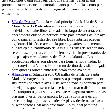
de vacaciones o una escapada tranquila a la isla, Santa María
promete una experiencia memorable tanto para familias como para
parejas, lo que la convierte en un lugar ideal para sus próximas
vacaciones.
Vila do Porto:
Como la ciudad principal de la Isla de Santa
María, Vila do Porto ofrece una rica mezcla de cultura y
actividades al aire libre. Ubicada a lo largo de la costa, esta
encantadora ciudad es perfecta tanto para amantes de la playa
como para entusiastas del aire libre. Los visitantes pueden
explorar el histórico arco de la puerta y varios monumentos
que reflejan el patrimonio de la isla. Las rutas de senderismo
se entrelazan por la zona, ofreciendo vistas impresionantes de
los paisajes circundantes y del Océano Atlántico. Las
acogedoras playas son ideales para tomar el sol y nadar, lo
que convierte a Vila do Porto en un destino de visita obligada
para quienes buscan tanto relajación como aventura.
Almagreira:
Situada a solo 0.8 millas de la Isla de Santa
María, Almagreira es una pintoresca parroquia conocida por
sus impresionantes playas. Esta serena zona es perfecta para
los viajeros que buscan relajarse junto al mar o disfrutar de un
día tranquilo bajo el sol. La costa de Almagreira ofrece orillas
prístinas y vistas panorámicas, lo que la convierte en un
excelente lugar para actividades de playa, desde nadar hasta
buscar conchas. Su ambiente tranquilo es ideal para una