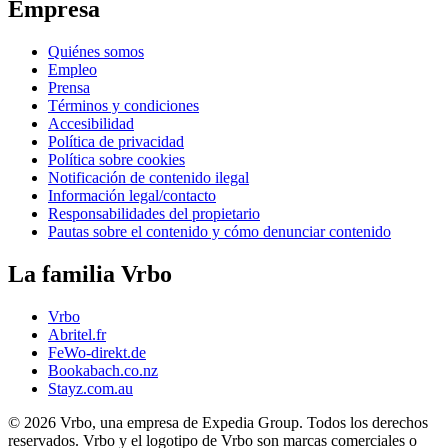
Empresa
Quiénes somos
Empleo
Prensa
Términos y condiciones
Accesibilidad
Política de privacidad
Política sobre cookies
Notificación de contenido ilegal
Información legal/contacto
Responsabilidades del propietario
Pautas sobre el contenido y cómo denunciar contenido
La familia Vrbo
Vrbo
Abritel.fr
FeWo-direkt.de
Bookabach.co.nz
Stayz.com.au
© 2026 Vrbo, una empresa de Expedia Group. Todos los derechos
reservados. Vrbo y el logotipo de Vrbo son marcas comerciales o