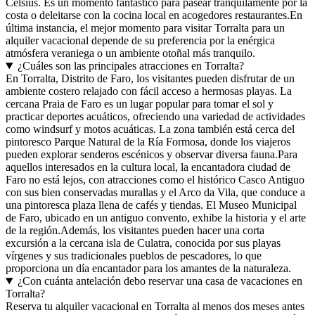
Celsius. Es un momento fantástico para pasear tranquilamente por la
costa o deleitarse con la cocina local en acogedores restaurantes.En
última instancia, el mejor momento para visitar Torralta para un
alquiler vacacional depende de su preferencia por la enérgica
atmósfera veraniega o un ambiente otoñal más tranquilo.
¿Cuáles son las principales atracciones en Torralta?
En Torralta, Distrito de Faro, los visitantes pueden disfrutar de un
ambiente costero relajado con fácil acceso a hermosas playas. La
cercana Praia de Faro es un lugar popular para tomar el sol y
practicar deportes acuáticos, ofreciendo una variedad de actividades
como windsurf y motos acuáticas. La zona también está cerca del
pintoresco Parque Natural de la Ría Formosa, donde los viajeros
pueden explorar senderos escénicos y observar diversa fauna.Para
aquellos interesados en la cultura local, la encantadora ciudad de
Faro no está lejos, con atracciones como el histórico Casco Antiguo
con sus bien conservadas murallas y el Arco da Vila, que conduce a
una pintoresca plaza llena de cafés y tiendas. El Museo Municipal
de Faro, ubicado en un antiguo convento, exhibe la historia y el arte
de la región.Además, los visitantes pueden hacer una corta
excursión a la cercana isla de Culatra, conocida por sus playas
vírgenes y sus tradicionales pueblos de pescadores, lo que
proporciona un día encantador para los amantes de la naturaleza.
¿Con cuánta antelación debo reservar una casa de vacaciones en
Torralta?
Reserva tu alquiler vacacional en Torralta al menos dos meses antes