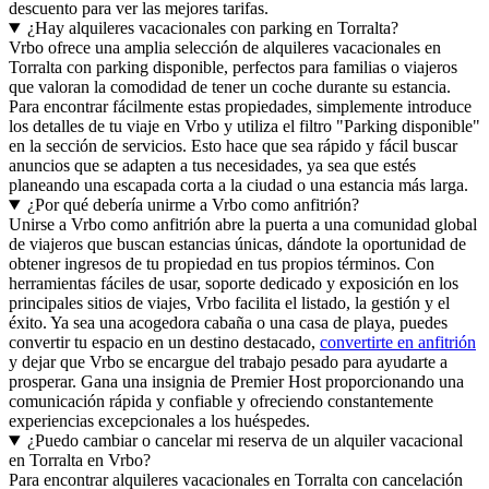
descuento para ver las mejores tarifas.
¿Hay alquileres vacacionales con parking en Torralta?
Vrbo ofrece una amplia selección de alquileres vacacionales en
Torralta con parking disponible, perfectos para familias o viajeros
que valoran la comodidad de tener un coche durante su estancia.
Para encontrar fácilmente estas propiedades, simplemente introduce
los detalles de tu viaje en Vrbo y utiliza el filtro "Parking disponible"
en la sección de servicios. Esto hace que sea rápido y fácil buscar
anuncios que se adapten a tus necesidades, ya sea que estés
planeando una escapada corta a la ciudad o una estancia más larga.
¿Por qué debería unirme a Vrbo como anfitrión?
Unirse a Vrbo como anfitrión abre la puerta a una comunidad global
de viajeros que buscan estancias únicas, dándote la oportunidad de
obtener ingresos de tu propiedad en tus propios términos. Con
herramientas fáciles de usar, soporte dedicado y exposición en los
principales sitios de viajes, Vrbo facilita el listado, la gestión y el
éxito. Ya sea una acogedora cabaña o una casa de playa, puedes
convertir tu espacio en un destino destacado,
convertirte en anfitrión
y dejar que Vrbo se encargue del trabajo pesado para ayudarte a
prosperar. Gana una insignia de Premier Host proporcionando una
comunicación rápida y confiable y ofreciendo constantemente
experiencias excepcionales a los huéspedes.
¿Puedo cambiar o cancelar mi reserva de un alquiler vacacional
en Torralta en Vrbo?
Para encontrar alquileres vacacionales en Torralta con cancelación