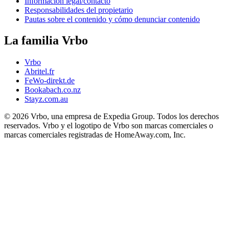
Información legal/contacto
Responsabilidades del propietario
Pautas sobre el contenido y cómo denunciar contenido
La familia Vrbo
Vrbo
Abritel.fr
FeWo-direkt.de
Bookabach.co.nz
Stayz.com.au
© 2026 Vrbo, una empresa de Expedia Group. Todos los derechos
reservados. Vrbo y el logotipo de Vrbo son marcas comerciales o
marcas comerciales registradas de HomeAway.com, Inc.