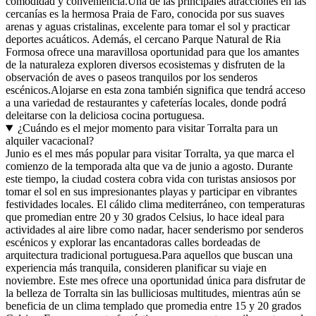
comodidad y conveniencia.Una de las principales atracciones en las
cercanías es la hermosa Praia de Faro, conocida por sus suaves
arenas y aguas cristalinas, excelente para tomar el sol y practicar
deportes acuáticos. Además, el cercano Parque Natural de Ria
Formosa ofrece una maravillosa oportunidad para que los amantes
de la naturaleza exploren diversos ecosistemas y disfruten de la
observación de aves o paseos tranquilos por los senderos
escénicos.Alojarse en esta zona también significa que tendrá acceso
a una variedad de restaurantes y cafeterías locales, donde podrá
deleitarse con la deliciosa cocina portuguesa.
¿Cuándo es el mejor momento para visitar Torralta para un
alquiler vacacional?
Junio es el mes más popular para visitar Torralta, ya que marca el
comienzo de la temporada alta que va de junio a agosto. Durante
este tiempo, la ciudad costera cobra vida con turistas ansiosos por
tomar el sol en sus impresionantes playas y participar en vibrantes
festividades locales. El cálido clima mediterráneo, con temperaturas
que promedian entre 20 y 30 grados Celsius, lo hace ideal para
actividades al aire libre como nadar, hacer senderismo por senderos
escénicos y explorar las encantadoras calles bordeadas de
arquitectura tradicional portuguesa.Para aquellos que buscan una
experiencia más tranquila, consideren planificar su viaje en
noviembre. Este mes ofrece una oportunidad única para disfrutar de
la belleza de Torralta sin las bulliciosas multitudes, mientras aún se
beneficia de un clima templado que promedia entre 15 y 20 grados