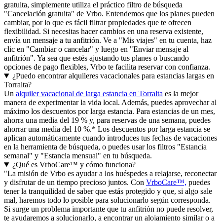
gratuita, simplemente utiliza el práctico filtro de búsqueda
"Cancelación gratuita" de Vrbo. Entendemos que los planes pueden
cambiar, por lo que es fácil filtrar propiedades que te ofrecen
flexibilidad. Si necesitas hacer cambios en una reserva existente,
envía un mensaje a tu anfitrión. Ve a "Mis viajes" en tu cuenta, haz
clic en "Cambiar o cancelar" y luego en "Enviar mensaje al
anfitrión". Ya sea que estés ajustando tus planes o buscando
opciones de pago flexibles, Vrbo te facilita reservar con confianza.
¿Puedo encontrar alquileres vacacionales para estancias largas en
Torralta?
Un
alquiler vacacional de larga estancia en Torralta
es la mejor
manera de experimentar la vida local. Además, puedes aprovechar al
máximo los descuentos por larga estancia. Para estancias de un mes,
ahorra una media del 19 % y, para reservas de una semana, puedes
ahorrar una media del 10 %.* Los descuentos por larga estancia se
aplican automáticamente cuando introduces tus fechas de vacaciones
en la herramienta de búsqueda, o puedes usar los filtros "Estancia
semanal" y "Estancia mensual" en tu búsqueda.
¿Qué es VrboCare™ y cómo funciona?
"La misión de Vrbo es ayudar a los huéspedes a relajarse, reconectar
y disfrutar de un tiempo precioso juntos. Con
VrboCare™,
puedes
tener la tranquilidad de saber que estás protegido y que, si algo sale
mal, haremos todo lo posible para solucionarlo según corresponda.
Si surge un problema importante que tu anfitrión no puede resolver,
te ayudaremos a solucionarlo, a encontrar un alojamiento similar o a