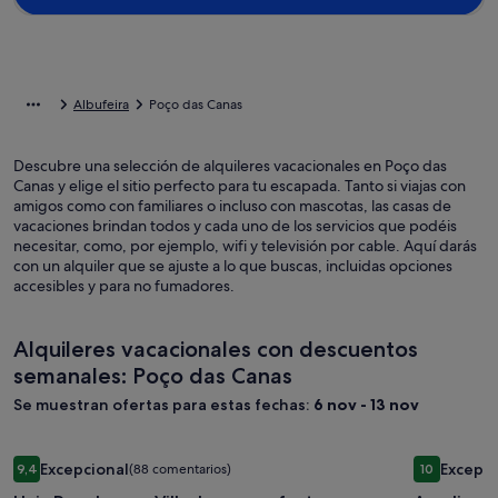
Albufeira
Poço das Canas
Descubre una selección de alquileres vacacionales en Poço das
Canas y elige el sitio perfecto para tu escapada. Tanto si viajas con
amigos como con familiares o incluso con mascotas, las casas de
vacaciones brindan todos y cada uno de los servicios que podéis
necesitar, como, por ejemplo, wifi y televisión por cable. Aquí darás
con un alquiler que se ajuste a lo que buscas, incluidas opciones
accesibles y para no fumadores.
Alquileres vacacionales con descuentos
semanales: Poço das Canas
Se muestran ofertas para estas fechas:
6 nov - 13 nov
Galería
Unic Pure Luxury Villa. Lugar perfecto para pasar tus tan me
Galería
Amplio apa
Excepcional
Excepci
9,4
(88 comentarios)
10
de
de
9,4 sobre 10, Excepcional, (88 comentarios)
10 sobre 10