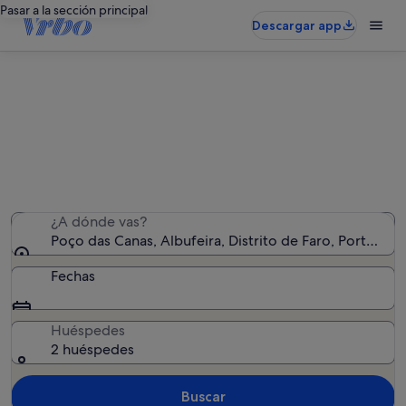
Pasar a la sección principal
Descargar app
Alquileres vacacionales en Poço das
Canas
Hemos encontrado 6.717 alquileres vacacionales:
introduce las fechas para ver la disponibilidad
¿A dónde vas?
Poço das Canas, Albufeira, Distrito de Faro, Portugal
Fechas
Huéspedes
2 huéspedes
Buscar