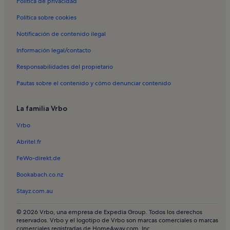
Política de privacidad
Alquileres vacacionales en Vale de Santa Maria
Política sobre cookies
Alquileres vacacionales en Zoomarine
Notificación de contenido ilegal
Alquileres vacacionales en Algoz
Información legal/contacto
Alquileres vacacionales en Fontainhas
Responsabilidades del propietario
Alquileres vacacionales en Torre de Mosqueira
Pautas sobre el contenido y cómo denunciar contenido
Alquileres vacacionales en Tunes
Alquileres vacacionales en Vale da Ursa
La familia Vrbo
Apartamentos en Albufeira
Vrbo
Apartamentos en Gale
Abritel.fr
Apartamentos en Oura
FeWo-direkt.de
Apartamentos en Armação de Pêra
Bookabach.co.nz
Apartamentos en Porches
Stayz.com.au
Apartamentos en Vilamoura
Apartamentos en Olhos de Água
© 2026 Vrbo, una empresa de Expedia Group. Todos los derechos
reservados. Vrbo y el logotipo de Vrbo son marcas comerciales o marcas
Apartamentos en Ribeiro
comerciales registradas de HomeAway.com, Inc.