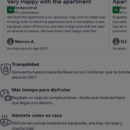
Very Happy with the apartment
Apart
excepcional
exce
Excepcional
situad
Exce
10
10
10 de 10
10 de 10
119 comentarios
67 com
(119 comentarios)
(67 
We liked the apartment a lot, spacious, cozy, and no detail was
El apartam
missing, both in electrical appliances and in decoration. It also
una urbani
has good views of the port, and also a large pool that we used
hay de tod
on several occasions. We have been very happy with the
proximidad
apartment and with Stuart, with whom communication was
very good and there were no problems. If one day we return
Marcos A.
ELEN
to Albufeira we will repeat.
Se alojó aquí en ago 2021
Se alojó a
Tranquilidad
Aprovecha nuestra Garantía Reserva con Confianza, que te brinda
atención 24/7.
Más tiempo para disfrutar
Regálate un viaje sin complicaciones: desde que reservas hasta
que llegas a tu destino.
Siéntete como en casa
Disfruta de cocinas totalmente equipadas, piscinas, terrazas y
¡mucho más!