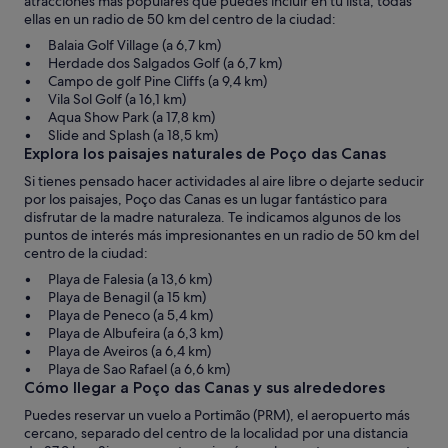
atracciones más populares que puedes incluir en tu lista, todas
ellas en un radio de 50 km del centro de la ciudad:
Balaia Golf Village (a 6,7 km)
Herdade dos Salgados Golf (a 6,7 km)
Campo de golf Pine Cliffs (a 9,4 km)
Vila Sol Golf (a 16,1 km)
Aqua Show Park (a 17,8 km)
Slide and Splash (a 18,5 km)
Explora los paisajes naturales de Poço das Canas
Si tienes pensado hacer actividades al aire libre o dejarte seducir
por los paisajes, Poço das Canas es un lugar fantástico para
disfrutar de la madre naturaleza. Te indicamos algunos de los
puntos de interés más impresionantes en un radio de 50 km del
centro de la ciudad:
Playa de Falesia (a 13,6 km)
Playa de Benagil (a 15 km)
Playa de Peneco (a 5,4 km)
Playa de Albufeira (a 6,3 km)
Playa de Aveiros (a 6,4 km)
Playa de Sao Rafael (a 6,6 km)
Cómo llegar a Poço das Canas y sus alrededores
Puedes reservar un vuelo a Portimão (PRM), el aeropuerto más
cercano, separado del centro de la localidad por una distancia