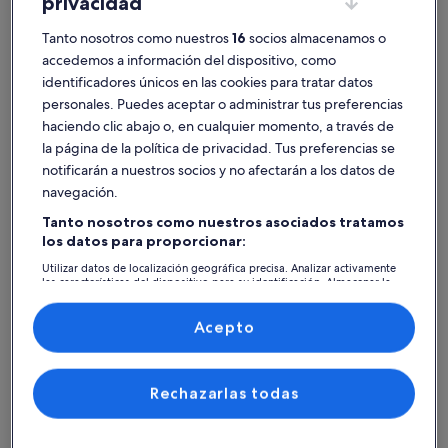
privacidad
Casa
Apartamento
Cabaña
Tanto nosotros como nuestros
16
socios almacenamos o
accedemos a información del dispositivo, como
Encuentra el mejor lugar donde
identificadores únicos en las cookies para tratar datos
alojarte - Poço das Canas
personales. Puedes aceptar o administrar tus preferencias
haciendo clic abajo o, en cualquier momento, a través de
la página de la política de privacidad. Tus preferencias se
Más información sobre Unique 6 Bedroom All Ensuite Villa 
Más infor
notificarán a nuestros socios y no afectarán a los datos de
navegación.
Tanto nosotros como nuestros asociados tratamos
los datos para proporcionar:
Utilizar datos de localización geográfica precisa. Analizar activamente
las características del dispositivo para su identificación. Almacenar la
información en un dispositivo y/o acceder a ella. Publicidad y
contenido personalizados, medición de publicidad y contenido,
investigación de audiencia y desarrollo de servicios.
Acepto
Lista de asociados (proveedores)
Rechazarlas todas
Más información sobre Unique 6 Bedroom All Ensuite Villa 
Más infor
Unique 6 Bedroom All Ensuite Villa in
Quinta