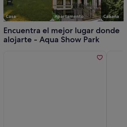
Casa
Apartamento
Cabaña
Encuentra el mejor lugar donde
alojarte - Aqua Show Park
Más información sobre Villa with BBQ and pool in Albufeira
Más infor