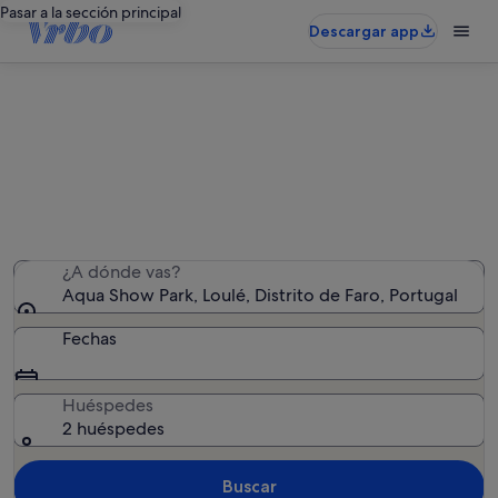
Pasar a la sección principal
Descargar app
Alquileres vacacionales cerca de
Aqua Show Park
Hemos encontrado 4.992 alquileres vacacionales:
introduce las fechas para ver la disponibilidad
¿A dónde vas?
Aqua Show Park, Loulé, Distrito de Faro, Portugal
Fechas
Huéspedes
2 huéspedes
Buscar