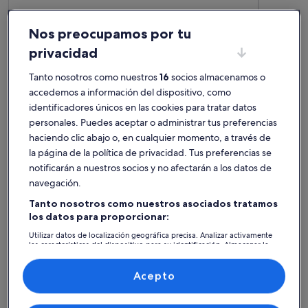
Más información sobre Villa with BBQ and pool in Albufeira
Más infor
Villa with BBQ and pool in Albufeira
Luxury
Nos preocupamos por tu
9 huéspedes · 3 habitaciones · 3 baños
area
10 huéspe
excepcional
exce
Excepcional
Exce
privacidad
10
10
10 de 10
10 de 10
6 comentarios
2 come
(6 comentarios)
(2 c
Tanto nosotros como nuestros
16
socios almacenamos o
Alojamientos mejor valorados -
accedemos a información del dispositivo, como
Aqua Show Park
identificadores únicos en las cookies para tratar datos
personales. Puedes aceptar o administrar tus preferencias
haciendo clic abajo o, en cualquier momento, a través de
Más información sobre Villa Cerca de Santa Bárbara de Nexe
Más infor
la página de la política de privacidad. Tus preferencias se
notificarán a nuestros socios y no afectarán a los datos de
navegación.
Tanto nosotros como nuestros asociados tratamos
los datos para proporcionar:
Utilizar datos de localización geográfica precisa. Analizar activamente
las características del dispositivo para su identificación. Almacenar la
información en un dispositivo y/o acceder a ella. Publicidad y
contenido personalizados, medición de publicidad y contenido,
investigación de audiencia y desarrollo de servicios.
Acepto
Lista de asociados (proveedores)
Propietario/a Premium