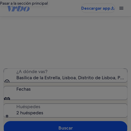
Pasar a la sección principal
Descargar app
Alquileres vacacionales cerca de
Basílica de la Estrella
Hemos encontrado 6.951 alquileres vacacionales:
introduce las fechas para ver la disponibilidad
¿A dónde vas?
Basílica de la Estrella, Lisboa, Distrito de Lisboa, Portu
Fechas
Huéspedes
2 huéspedes
Buscar