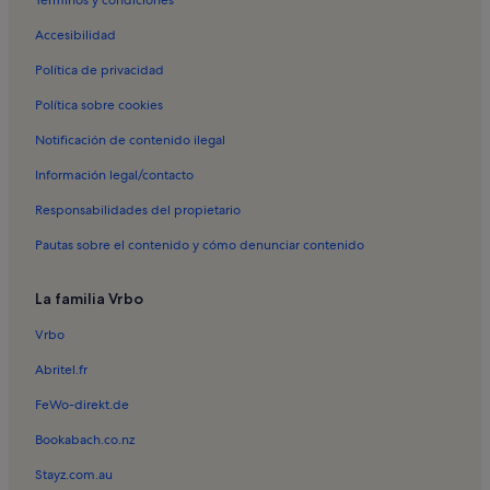
Términos y condiciones
Alquileres vacacionales en Estrela
Accesibilidad
Alquileres vacacionales en Parque Tapada das Necessidades
Política de privacidad
Alquileres vacacionales en Lapa
Política sobre cookies
Alquileres vacacionales en Misericórdia
Alquileres vacacionales en Escola de Dança do Conservatório
Notificación de contenido ilegal
Nacional
Información legal/contacto
Alquileres vacacionales en Museo de la Farmacia
Responsabilidades del propietario
Alquileres vacacionales en Príncipe Real
Pautas sobre el contenido y cómo denunciar contenido
Alquileres vacacionales en São Bento
Alquileres vacacionales en São José
La familia Vrbo
Alquileres vacacionales en Santos
Vrbo
Apartamentos en Lisboa
Abritel.fr
Apartamentos en Ciudad vieja de Lisboa
FeWo-direkt.de
Apartamentos en Centro de Lisboa
Bookabach.co.nz
Apartamentos en Santa Clara
Stayz.com.au
Apartamentos en Oeiras