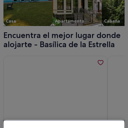
Casa
Apartamento
Cabaña
Encuentra el mejor lugar donde
alojarte - Basílica de la Estrella
Más información sobre Entire villa with swimming pool and p
Más inform
Propietario