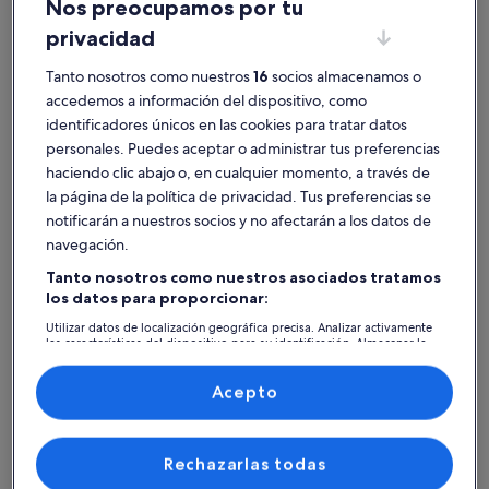
Nos preocupamos por tu
Más información sobre Entire villa with swimming pool and p
Más inform
privacidad
Entire villa with swimming pool and
Vista 
padel court, near the beach. 14
14 huéspedes · 6 habitaciones · 4 baños o más
el cast
5 huésped
Tanto nosotros como nuestros
16
socios almacenamos o
excepcional
exce
Excepcional
Exce
people.
en el 
accedemos a información del dispositivo, como
10
9,6
10 de 10
9,6 de 1
5 comentarios
143 co
(5 comentarios)
(143
identificadores únicos en las cookies para tratar datos
Alojamientos mejor valorados -
personales. Puedes aceptar o administrar tus preferencias
haciendo clic abajo o, en cualquier momento, a través de
Basílica de la Estrella
la página de la política de privacidad. Tus preferencias se
notificarán a nuestros socios y no afectarán a los datos de
Más información sobre Acogedor apartamento entre Chiado 
Más infor
navegación.
Tanto nosotros como nuestros asociados tratamos
los datos para proporcionar:
Utilizar datos de localización geográfica precisa. Analizar activamente
las características del dispositivo para su identificación. Almacenar la
información en un dispositivo y/o acceder a ella. Publicidad y
contenido personalizados, medición de publicidad y contenido,
investigación de audiencia y desarrollo de servicios.
Acepto
Lista de asociados (proveedores)
Rechazarlas todas