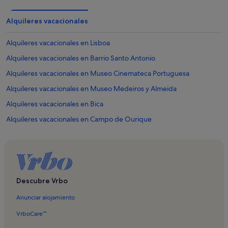
Alquileres vacacionales
Alquileres vacacionales en Lisboa
Alquileres vacacionales en Barrio Santo Antonio
Alquileres vacacionales en Museo Cinemateca Portuguesa
Alquileres vacacionales en Museo Medeiros y Almeida
Alquileres vacacionales en Bica
Alquileres vacacionales en Campo de Ourique
Alquileres vacacionales en Avenida da Liberdade
Alquileres vacacionales en Basílica de la Estrella
Alquileres vacacionales en Casa de Fernando Pessoa
Alquileres vacacionales en Centro comercial de Amoreiras
Descubre Vrbo
Alquileres vacacionales en Estatua de Fernando Pessoa
Anunciar alojamiento
Alquileres vacacionales en Fado in Chiado
VrboCare™
Alquileres vacacionales en Jardín Botánico