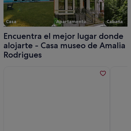
Casa
Apartamento
Cabaña
Encuentra el mejor lugar donde
alojarte - Casa museo de Amalia
Rodrigues
Más información sobre Entire villa with swimming pool and p
Más inform