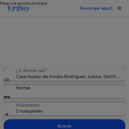
Pasar a la sección principal
Descargar app
Alquileres vacacionales cerca de
Casa museo de Amalia Rodrigues
Hemos encontrado 6.994 alquileres vacacionales:
introduce las fechas para ver la disponibilidad
¿A dónde vas?
Casa museo de Amalia Rodrigues, Lisboa, Distrito de L
Fechas
Huéspedes
2 huéspedes
Buscar