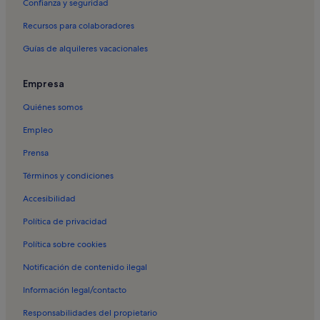
Confianza y seguridad
Alquileres vacacionales en Jardín Estrela
Recursos para colaboradores
Alquileres vacacionales en Jardín Torel
Guías de alquileres vacacionales
Alquileres vacacionales en Librería Bertrand
Alquileres vacacionales en Mirador de São Pedro de Alcântara
Empresa
Alquileres vacacionales en Museo Regimento de Sapadores
Quiénes somos
Bombeiros
Empleo
Alquileres vacacionales en Palacio Foz
Prensa
Alquileres vacacionales en Palacio de São Bento
Términos y condiciones
Alquileres vacacionales en Plaza Camões
Accesibilidad
Alquileres vacacionales en Plaza Príncipe Real
Política de privacidad
Alquileres vacacionales en Coração de Jesus
Política sobre cookies
Alquileres vacacionales en Lapa
Alquileres vacacionales en Misericórdia
Notificación de contenido ilegal
Alquileres vacacionales en Museo de la Farmacia
Información legal/contacto
Alquileres vacacionales en Príncipe Real
Responsabilidades del propietario