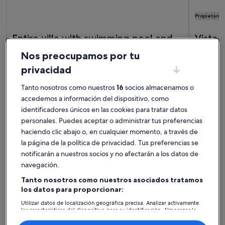
Propietario
Más información sobre Entire villa with swimming pool and p
Más inform
Entire villa with swimming pool and
Vista 
padel court, near the beach. 14
14 huéspedes · 6 habitaciones · 4 baños o más
el cast
5 huésped
Nos preocupamos por tu
excepcional
exce
Excepcional
Exce
people.
en el 
10
9,6
10 de 10
9,6 de 1
5 comentarios
143 co
privacidad
(5 comentarios)
(143
Alojamientos mejor valorados -
Tanto nosotros como nuestros
16
socios almacenamos o
Casa museo de Amalia
accedemos a información del dispositivo, como
identificadores únicos en las cookies para tratar datos
Rodrigues
personales. Puedes aceptar o administrar tus preferencias
haciendo clic abajo o, en cualquier momento, a través de
Más información sobre NUEVO - Studio Arrábida, Lisboa
Más infor
la página de la política de privacidad. Tus preferencias se
notificarán a nuestros socios y no afectarán a los datos de
navegación.
Tanto nosotros como nuestros asociados tratamos
los datos para proporcionar:
Utilizar datos de localización geográfica precisa. Analizar activamente
las características del dispositivo para su identificación. Almacenar la
información en un dispositivo y/o acceder a ella. Publicidad y
contenido personalizados, medición de publicidad y contenido,