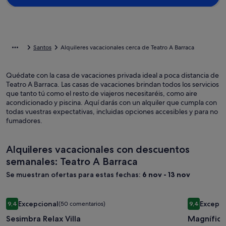
Santos
Alquileres vacacionales cerca de Teatro A Barraca
Quédate con la casa de vacaciones privada ideal a poca distancia de
Teatro A Barraca. Las casas de vacaciones brindan todos los servicios
que tanto tú como el resto de viajeros necesitaréis, como aire
acondicionado y piscina. Aquí darás con un alquiler que cumpla con
todas vuestras expectativas, incluidas opciones accesibles y para no
fumadores.
Alquileres vacacionales con descuentos
semanales: Teatro A Barraca
Se muestran ofertas para estas fechas:
6 nov - 13 nov
Galería
Sesimbra Relax Villa
Galería
Magnífica 
Excepcional
Excepci
9,4
(50 comentarios)
9,4
de
de
9,4 sobre 10, Excepcional, (50 comentarios)
9,4 sobre 1
Sesimbra Relax Villa
Magnífica 
imágenes
imágene