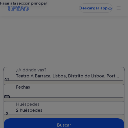
Pasar a la sección principal
Descargar app
Alquileres vacacionales cerca de
Teatro A Barraca
Hemos encontrado 7.128 alquileres vacacionales:
introduce las fechas para ver la disponibilidad
¿A dónde vas?
Teatro A Barraca, Lisboa, Distrito de Lisboa, Portugal
Fechas
Huéspedes
2 huéspedes
Buscar