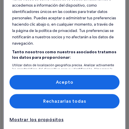
excepcional
exce
Excepcional
Exce
accedemos a información del dispositivo, como
people.
en el 
10
9,6
10 de 10
9,6 de 1
5 comentarios
143 co
(5 comentarios)
(143
identificadores únicos en las cookies para tratar datos
Alojamientos mejor valorados -
personales. Puedes aceptar o administrar tus preferencias
haciendo clic abajo o, en cualquier momento, a través de
Teatro A Barraca
la página de la política de privacidad. Tus preferencias se
notificarán a nuestros socios y no afectarán a los datos de
Más información sobre Acogedor apartamento entre Chiado 
Más infor
navegación.
Tanto nosotros como nuestros asociados tratamos
los datos para proporcionar:
Utilizar datos de localización geográfica precisa. Analizar activamente
las características del dispositivo para su identificación. Almacenar la
información en un dispositivo y/o acceder a ella. Publicidad y
contenido personalizados, medición de publicidad y contenido,
investigación de audiencia y desarrollo de servicios.
Acepto
Lista de asociados (proveedores)
Rechazarlas todas
Propietario/a Premium
Propietario
Mostrar los propósitos
Más información sobre Acogedor apartamento entre Chiado 
Más infor
Precioso apartamento en una e
Un Lug