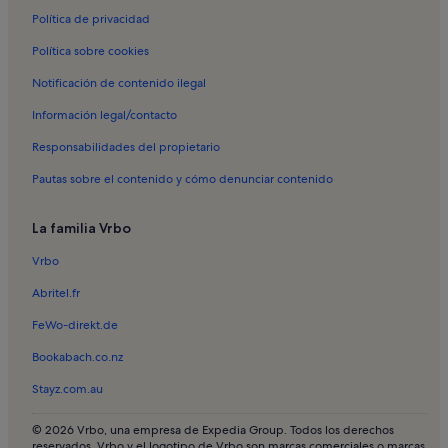
Política de privacidad
Alquileres vacacionales en Plaza Príncipe Real
Política sobre cookies
Alquileres vacacionales en Estrela
Alquileres vacacionales en Lapa
Notificación de contenido ilegal
Alquileres vacacionales en Misericórdia
Información legal/contacto
Alquileres vacacionales en Mirador de Santa Catalina
Responsabilidades del propietario
Alquileres vacacionales en Museo de la Farmacia
Pautas sobre el contenido y cómo denunciar contenido
Alquileres vacacionales en São Bento
La familia Vrbo
Alquileres vacacionales en Santos
Vrbo
Apartamentos en Lisboa
Apartamentos en Ciudad vieja de Lisboa
Abritel.fr
Apartamentos en Centro de Lisboa
FeWo-direkt.de
Apartamentos en Santa Clara
Bookabach.co.nz
Apartamentos en Oeiras
Stayz.com.au
Bed and breakfast en Lisboa
© 2026 Vrbo, una empresa de Expedia Group. Todos los derechos
Cabañas en Lisboa
reservados. Vrbo y el logotipo de Vrbo son marcas comerciales o marcas